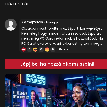
ELŐZETESÉBŐL
Komojtalan
7 hónapja
Ok, akkor most töröltem az ESport1 könyvjelzőjét.
Nem elég hogy mindenről van szó csak Esportról
nem, még PC Guru reklámnak is használjátok. Ha
PC Gurut akarok olvasni, akkor azt nyitom meg ...
0
0
0
Válasz
Lépj be
, ha hozzá akarsz szólni!