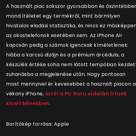
A használt piac sokszor gyorsabban és őszintébbe
mond ítéletet egy termékről, mint bármilyen
hivatalos eladási statisztika, és nincs ez másképpe
az okostelefonok esetében sem. Az iPhone Air
kapcsán pedig a számok igencsak kíméletlenek:
hiába a karcsú dizájn és a prémium árcédula, a
készülék értéke soha nem látott tempóban kezdet
zuhanásba a megjelenése után. Hogy pontosan
most mennyivel ér kevesebbet a használt piacon a
vékony iPhone,
arról a PC Guru oldalán írtunk
kicsit bővebben
.
Borítókép forrása: Apple