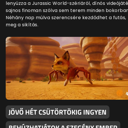
lenyúzza a Jurassic World-szériáról, dínós videóját
sajnos finoman szólva sem terem minden bokorban
Néhány nap múlva szerencsére kezdődhet a futás,
meg a sikítás.
JÖVŐ HÉT CSÜTÖRTÖKIG INGYEN
BEHÚZHATJÁTOK A SZEGÉNY EMBER