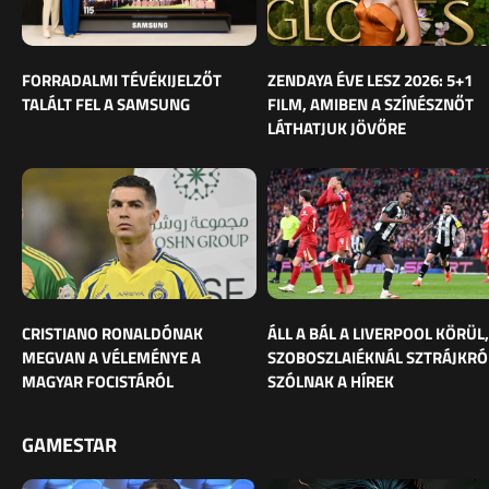
FORRADALMI TÉVÉKIJELZŐT
ZENDAYA ÉVE LESZ 2026: 5+1
TALÁLT FEL A SAMSUNG
FILM, AMIBEN A SZÍNÉSZNŐT
LÁTHATJUK JÖVŐRE
CRISTIANO RONALDÓNAK
ÁLL A BÁL A LIVERPOOL KÖRÜL,
MEGVAN A VÉLEMÉNYE A
SZOBOSZLAIÉKNÁL SZTRÁJKRÓ
MAGYAR FOCISTÁRÓL
SZÓLNAK A HÍREK
GAMESTAR