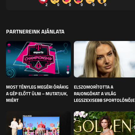
2
0
0
0
0
0
PARTNEREINK AJÁNLATA
MOST TÉNYLEG MEGÉRI ÓRÁKIG
ELSZOMORÍTOTTA A
A GÉP ELŐTT ÜLNI – MUTATJUK,
RAJONGÓKAT A VILÁG
MIÉRT
LEGSZEXISEBB SPORTOLÓNŐJE