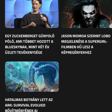
EGY ZUCKERBERGET GÚNYOLÓ
JASON MOMOA SZERINT LOBO
PÓLÓ, AMI TÖBBET HOZOTT A
MEGJELENÉSE A SUPERGIRL-
BLUESKYNAK, MINT KÉT ÉV
FILMBEN HŰ LESZ A
ÜZLETI TEVÉKENYSÉGE
KÉPREGÉNYEKHEZ
HATALMAS BOTRÁNY LETT AZ
ARK: SURVIVAL EVOLVED
BŐVÍTMÉNYÉNEK AI