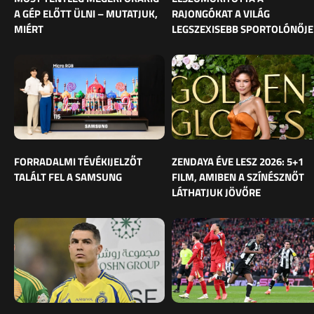
A GÉP ELŐTT ÜLNI – MUTATJUK,
RAJONGÓKAT A VILÁG
MIÉRT
LEGSZEXISEBB SPORTOLÓNŐJE
FORRADALMI TÉVÉKIJELZŐT
ZENDAYA ÉVE LESZ 2026: 5+1
TALÁLT FEL A SAMSUNG
FILM, AMIBEN A SZÍNÉSZNŐT
LÁTHATJUK JÖVŐRE