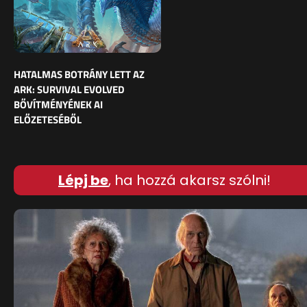
HATALMAS BOTRÁNY LETT AZ
ARK: SURVIVAL EVOLVED
BŐVÍTMÉNYÉNEK AI
ELŐZETESÉBŐL
Lépj be
, ha hozzá akarsz szólni!