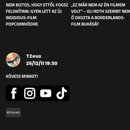
NEM BIZTOS, HOGY ETTŐL FOGSZ
„EZ MÁR NEM AZ ÉN FILMEM
FELSIKÍTANI: ILYEN LETT AZ ÚJ
VOLT” – ELI ROTH SZERINT NE
INSIDIOUS-FILM
Ő OKOZTA A BORDERLANDS-
POPCORNVÖDRE
FILM BUKÁSÁT
TZeus
25/12/11 19:30
KÖVESS MINKET!
#movies