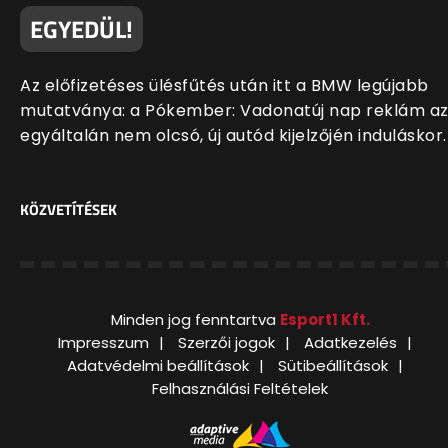
EGYEDÜL!
Az előfizetéses ülésfűtés után itt a BMW legújabb
mutatványa: a Pókember: Vadonatúj nap reklám a
egyáltalán nem olcsó, új autód kijelzőjén induláskor.
KÖZVETÍTÉSEK
Minden jog fenntartva
Esport1 Kft.
Impresszum
Szerzői jogok
Adatkezelés
Adatvédelmi beállítások
Sütibeállítások
Felhasználási Feltételek