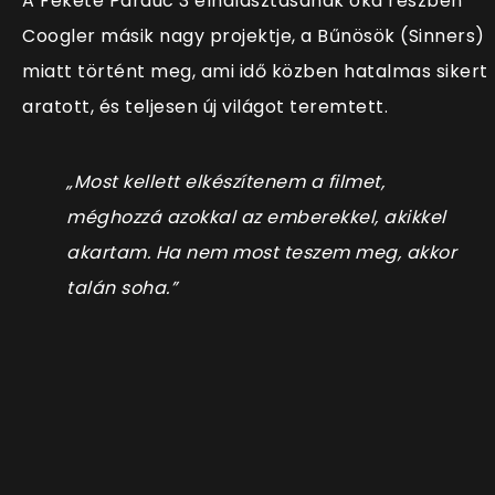
A Fekete Párduc 3 elhalasztásának oka részben
Coogler másik nagy projektje, a Bűnösök (Sinners)
miatt történt meg, ami idő közben hatalmas sikert
aratott, és teljesen új világot teremtett.
„Most kellett elkészítenem a filmet,
méghozzá azokkal az emberekkel, akikkel
akartam. Ha nem most teszem meg, akkor
talán soha.”