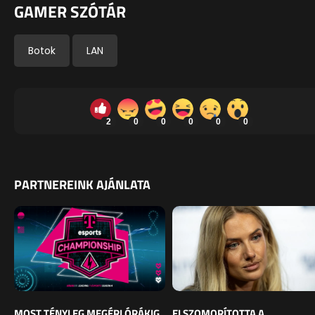
GAMER SZÓTÁR
Botok
LAN
2
0
0
0
0
0
PARTNEREINK AJÁNLATA
MOST TÉNYLEG MEGÉRI ÓRÁKIG
ELSZOMORÍTOTTA A