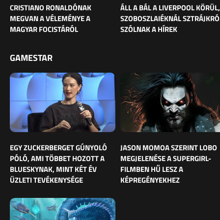
CRISTIANO RONALDÓNAK
ÁLL A BÁL A LIVERPOOL KÖRÜL,
MEGVAN A VÉLEMÉNYE A
SZOBOSZLAIÉKNÁL SZTRÁJKRÓ
MAGYAR FOCISTÁRÓL
SZÓLNAK A HÍREK
GAMESTAR
EGY ZUCKERBERGET GÚNYOLÓ
JASON MOMOA SZERINT LOBO
PÓLÓ, AMI TÖBBET HOZOTT A
MEGJELENÉSE A SUPERGIRL-
BLUESKYNAK, MINT KÉT ÉV
FILMBEN HŰ LESZ A
ÜZLETI TEVÉKENYSÉGE
KÉPREGÉNYEKHEZ