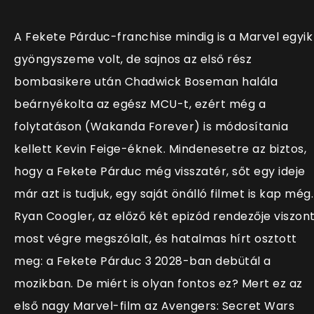
A Fekete Párduc-franchise mindig is a Marvel egyik
gyöngyszeme volt, de sajnos az első rész
bombasikere után Chadwick Boseman halála
beárnyékolta az egész MCU-t, ezért még a
folytatáson (Wakanda Forever) is módosítania
kellett Kevin Feige-éknek. Mindenesetre az biztos,
hogy a Fekete Párduc még visszatér, sőt egy ideje
már azt is tudjuk, egy saját önálló filmet is kap még.
Ryan Coogler, az előző két epizód rendezője viszon
most végre megszólalt, és hatalmas hírt osztott
meg: a Fekete Párduc 3 2028-ban debütál a
mozikban. De miért is olyan fontos ez? Mert ez az
első nagy Marvel-film az Avengers: Secret Wars