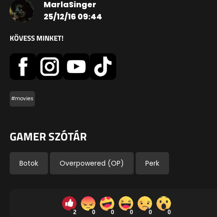
MarlaSinger
25/12/16 09:44
KÖVESS MINKET!
#movies
GAMER SZÓTÁR
Botok
Overpowered (OP)
Perk
2
0
0
0
0
0