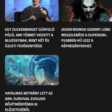
EGY ZUCKERBERGET GÚNYOLÓ
JASON MOMOA SZERINT LOBO
PÓLÓ, AMI TÖBBET HOZOTT A
MEGJELENÉSE A SUPERGIRL-
BLUESKYNAK, MINT KÉT ÉV
FILMBEN HŰ LESZ A
ÜZLETI TEVÉKENYSÉGE
KÉPREGÉNYEKHEZ
HATALMAS BOTRÁNY LETT AZ
ARK: SURVIVAL EVOLVED
BŐVÍTMÉNYÉNEK AI
ELŐZETESÉBŐL