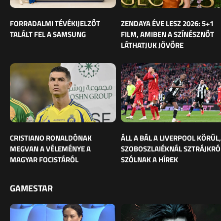
FORRADALMI TÉVÉKIJELZŐT
ZENDAYA ÉVE LESZ 2026: 5+1
TALÁLT FEL A SAMSUNG
FILM, AMIBEN A SZÍNÉSZNŐT
LÁTHATJUK JÖVŐRE
CRISTIANO RONALDÓNAK
ÁLL A BÁL A LIVERPOOL KÖRÜL,
MEGVAN A VÉLEMÉNYE A
SZOBOSZLAIÉKNÁL SZTRÁJKRÓ
MAGYAR FOCISTÁRÓL
SZÓLNAK A HÍREK
GAMESTAR