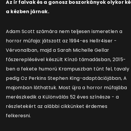
Az ír falvak és a gonosz boszorkányok olykor ké
a kézben járnak.
Adam Scott számára nem teljesen ismeretlen a
horror műfaja: játszott az 1994-es Hellr4iser -
Vérvonalban, majd a Sarah Michelle Gellar
főszereplésével készült Kínzó támadásban, 2015-
ben a fekete humorú Krampuszban tűnt fel, tavaly
pedig Oz Perkins Stephen King-adaptációjában, A
majomban láthattuk. Most újra a horror műfajába
merészkedik a Különválás 52 éves színésze - a
részletekért az alábbi cikkünket érdemes
felkeresni.