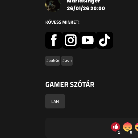
MarlaSinger
26/01/26 20:00
KÖVESS MINKET!
#bulvár
#tech
GAMER SZÓTÁR
LAN
1
0