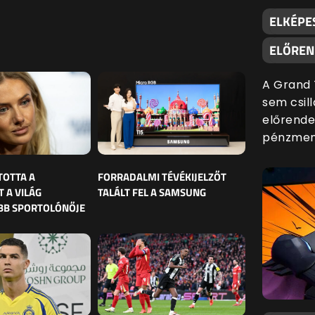
ELKÉPE
ELŐREND
A Grand 
sem csill
előrende
pénzmenn
TOTTA A
FORRADALMI TÉVÉKIJELZŐT
 A VILÁG
TALÁLT FEL A SAMSUNG
BB SPORTOLÓNŐJE