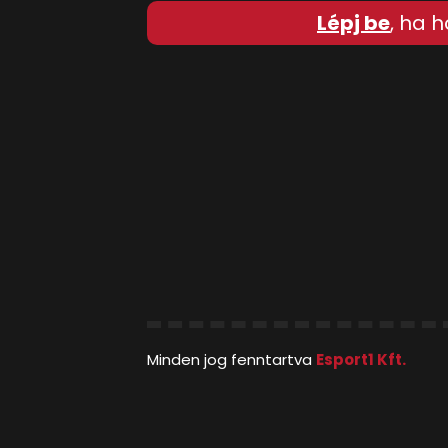
Lépj be
, ha h
Minden jog fenntartva
Esport1 Kft.