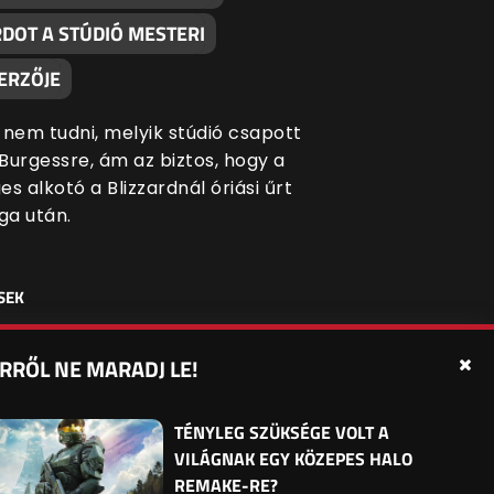
RDOT A STÚDIÓ MESTERI
ERZŐJE
 nem tudni, melyik stúdió csapott
Burgessre, ám az biztos, hogy a
s alkotó a Blizzardnál óriási űrt
a után.
SEK
RRŐL NE MARADJ LE!
édelmi beállítások
Sütibeállítások
Felhasználási Feltételek
TÉNYLEG SZÜKSÉGE VOLT A
VILÁGNAK EGY KÖZEPES HALO
REMAKE-RE?