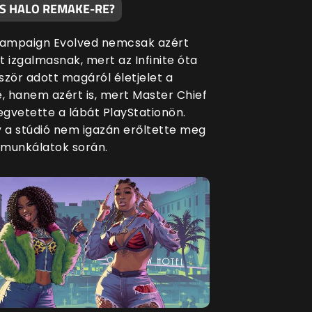
S HALO REMAKE-RE?
Campaign Evolved nemcsak azért
t izgalmasnak, mert az Infinite óta
ször adott magáról életjelet a
e, hanem azért is, mert Master Chief
gvetette a lábát PlayStationön.
y a stúdió nem igazán erőltette meg
munkálatok során.