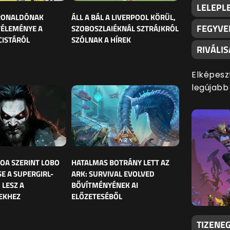
LELEPLE
 RONALDÓNAK
ÁLL A BÁL A LIVERPOOL KÖRÜL,
FEGYVE
VÉLEMÉNYE A
SZOBOSZLAIÉKNÁL SZTRÁJKRÓL
CISTÁRÓL
SZÓLNAK A HÍREK
RIVÁLI
Elképesz
legújabb
OA SZERINT LOBO
HATALMAS BOTRÁNY LETT AZ
E A SUPERGIRL-
ARK: SURVIVAL EVOLVED
 LESZ A
BŐVÍTMÉNYÉNEK AI
EKHEZ
ELŐZETESÉBŐL
TIZENEG