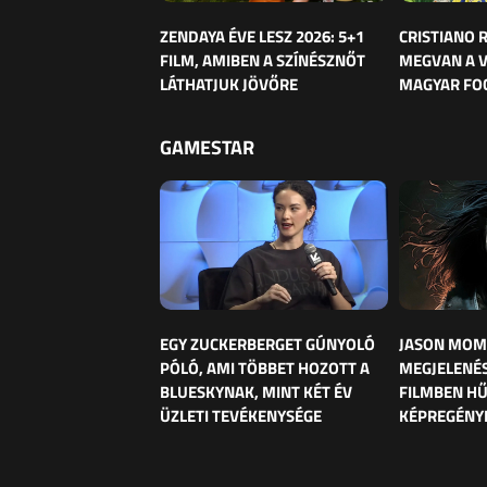
ZENDAYA ÉVE LESZ 2026: 5+1
CRISTIANO
FILM, AMIBEN A SZÍNÉSZNŐT
MEGVAN A 
LÁTHATJUK JÖVŐRE
MAGYAR FO
GAMESTAR
EGY ZUCKERBERGET GÚNYOLÓ
JASON MOM
PÓLÓ, AMI TÖBBET HOZOTT A
MEGJELENÉS
BLUESKYNAK, MINT KÉT ÉV
FILMBEN HŰ
ÜZLETI TEVÉKENYSÉGE
KÉPREGÉNY