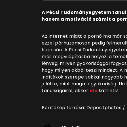
A Pécsi Tudományegyetem tanulm
hanem a motiváció számít a por
Az internet miatt a pornó ma már 
ezzel párhuzamosan pedig felmerült
kapcsán. A Pécsi Tudományegyetem
más megvilágításba helyezi a témát:
lényeg, milyen gyakorisággal fogyas
hogy milyen okból teszi mindezt. A 
indítékok szerepe sokkal nagyobb ha
jólétre, mint maga a gyakoriság. Ha
tanulságairól, akkor
ide
kattints!
Borítókép forrása: Depositphotos /