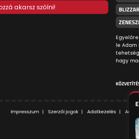
ozzá akarsz szólni!
BLIZZA
ZENESZ
Egyelőre
le Adam 
tehetsége
hagy mag
KÖZVETÍTÉ
E
Impresszum
Szerzői jogok
Adatkezelés
Adatv