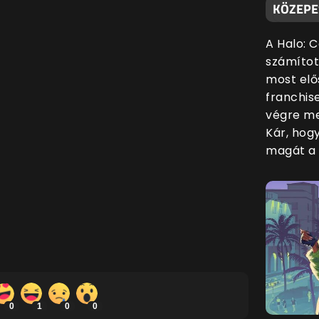
KÖZEPE
A Halo: 
számítot
most elő
franchis
végre me
Kár, hog
magát a 
0
1
0
0