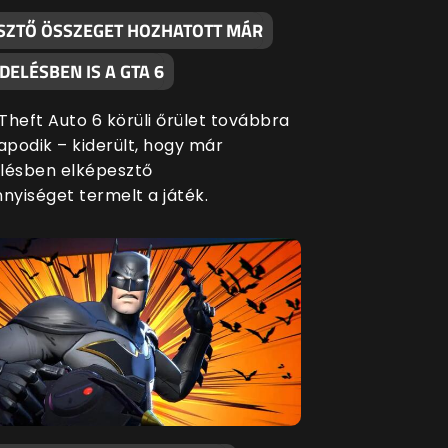
SZTŐ ÖSSZEGET HOZHATOTT MÁR
ELÉSBEN IS A GTA 6
Theft Auto 6 körüli őrület továbbra
apodik – kiderült, hogy már
lésben elképesztő
yiséget termelt a játék.