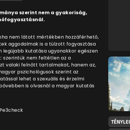
ánya szerint nem a gyakoriság,
nófogyasztásnál.
soha nem látott mértékben hozzáférhető,
ek aggodalmak is a túlzott fogyasztása
 legújabb kutatása ugyanakkor egészen
 szerintük nem feltétlen az a
zt valaki felnőtt tartalmakat, hanem az,
magyar pszichológusok szerint az
tással lehet a szexuális és érzelmi
 bővebben is olvasnál a magyar kutatás
 Pe3check
TÉNYLE