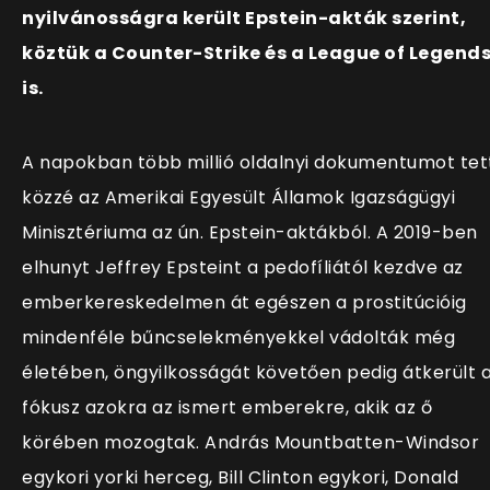
nyilvánosságra került Epstein-akták szerint,
köztük a Counter-Strike és a League of Legend
is.
A napokban több millió oldalnyi dokumentumot tet
közzé az Amerikai Egyesült Államok Igazságügyi
Minisztériuma az ún. Epstein-aktákból. A 2019-ben
elhunyt Jeffrey Epsteint a pedofíliától kezdve az
emberkereskedelmen át egészen a prostitúcióig
mindenféle bűncselekményekkel vádolták még
életében, öngyilkosságát követően pedig átkerült 
fókusz azokra az ismert emberekre, akik az ő
körében mozogtak. András Mountbatten-Windsor
egykori yorki herceg, Bill Clinton egykori, Donald