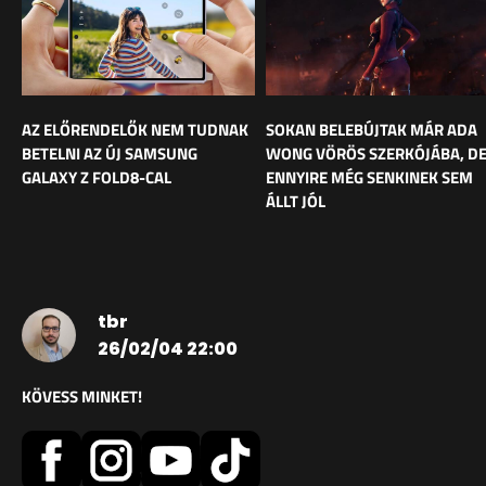
AZ ELŐRENDELŐK NEM TUDNAK
SOKAN BELEBÚJTAK MÁR ADA
BETELNI AZ ÚJ SAMSUNG
WONG VÖRÖS SZERKÓJÁBA, D
GALAXY Z FOLD8-CAL
ENNYIRE MÉG SENKINEK SEM
ÁLLT JÓL
tbr
26/02/04 22:00
KÖVESS MINKET!