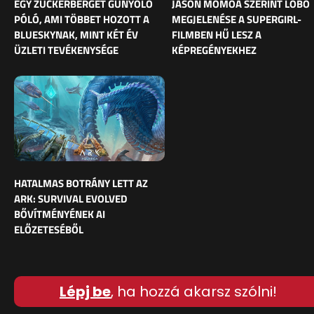
EGY ZUCKERBERGET GÚNYOLÓ
JASON MOMOA SZERINT LOBO
PÓLÓ, AMI TÖBBET HOZOTT A
MEGJELENÉSE A SUPERGIRL-
BLUESKYNAK, MINT KÉT ÉV
FILMBEN HŰ LESZ A
ÜZLETI TEVÉKENYSÉGE
KÉPREGÉNYEKHEZ
HATALMAS BOTRÁNY LETT AZ
ARK: SURVIVAL EVOLVED
BŐVÍTMÉNYÉNEK AI
ELŐZETESÉBŐL
Lépj be
, ha hozzá akarsz szólni!