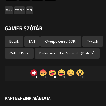
#CS2
#esport
#LoL
GAMER SZÓTÁR
Botok
LAN
Overpowered (OP)
Twitch
Call of Duty
Defense of the Ancients (Dota 2)
1
0
0
1
0
0
PARTNEREINK AJÁNLATA