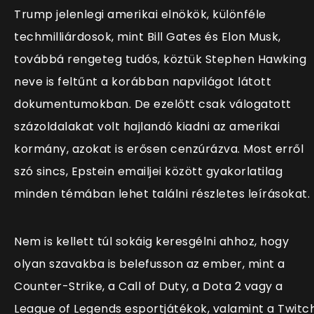
Trump jelenlegi amerikai elnökök, különféle
techmilliárdosok, mint Bill Gates és Elon Musk,
továbbá rengeteg tudós, köztük Stephen Hawking
neve is feltűnt a korábban napvilágot látott
dokumentumokban. De ezelőtt csak válogatott
százoldalakat volt hajlandó kiadni az amerikai
kormány, azokat is erősen cenzúrázva. Most erről
szó sincs, Epstein emailjei között gyakorlatilag
minden témában lehet találni részletes leírásokat.
Nem is kellett túl sokáig keresgélni ahhoz, hogy
olyan szavakba is belefusson az ember, mint a
Counter-Strike, a Call of Duty, a Dota 2 vagy a
League of Legends esportjátékok, valamint a Twitc