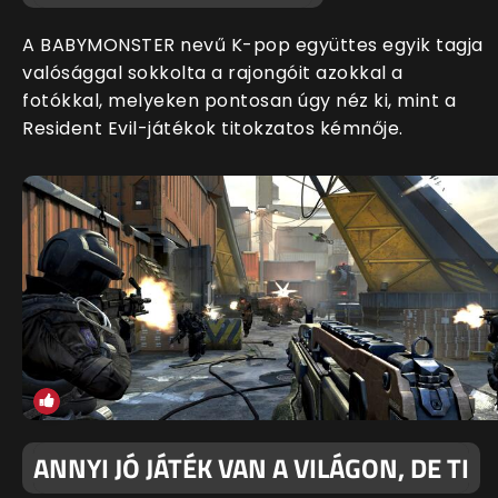
A BABYMONSTER nevű K-pop együttes egyik tagja
valósággal sokkolta a rajongóit azokkal a
fotókkal, melyeken pontosan úgy néz ki, mint a
Resident Evil-játékok titokzatos kémnője.
ANNYI JÓ JÁTÉK VAN A VILÁGON, DE TI