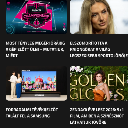
MOST TÉNYLEG MEGÉRI ÓRÁKIG
ELSZOMORÍTOTTA A
A GÉP ELŐTT ÜLNI – MUTATJUK,
RAJONGÓKAT A VILÁG
MIÉRT
LEGSZEXISEBB SPORTOLÓNŐJE
FORRADALMI TÉVÉKIJELZŐT
ZENDAYA ÉVE LESZ 2026: 5+1
TALÁLT FEL A SAMSUNG
FILM, AMIBEN A SZÍNÉSZNŐT
LÁTHATJUK JÖVŐRE