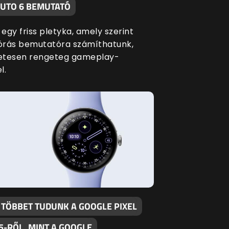
AUTO 6 BEMUTATÓ
 egy friss pletyka, amely szerint
lórás bemutatóra számíthatunk,
etesen rengeteg gameplay-
l.
 TÖBBET TUDUNK A GOOGLE PIXEL
5-RŐL, MINT A GOOGLE