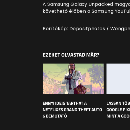
A Samsung Galaxy Unpacked magyar i
követhető élőben a Samsung YouTub
Borítókép:
Depositphotos / Wongp
EZEKET OLVASTAD MÁR?
ENNYI IDEIG TARTHAT A
LASSAN TÖB
NETFLIXES GRAND THEFT AUTO
GOOGLE PIX
6 BEMUTATÓ
MINT A GOO