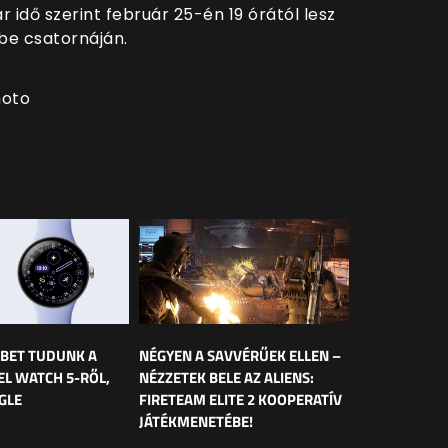
dő szerint február 25-én 19 órától lesz
e csatornáján.
hoto
BET TUDUNK A
NÉGYEN A SAVVÉRŰEK ELLEN –
EL WATCH 5-RŐL,
NÉZZETEK BELE AZ ALIENS:
GLE
FIRETEAM ELITE 2 KOOPERATÍV
JÁTÉKMENETÉBE!