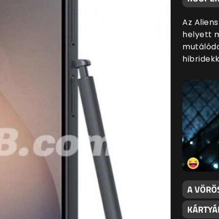
Az Alien
helyett 
mutálódo
hibridekk
A VÖRÖ
KÁRTYÁ