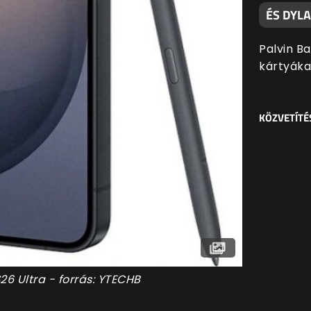
ÉS DYL
Palvin B
kártyáka
KÖZVETÍTÉ
6 Ultra - forrás: YTECHB