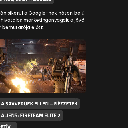
án sikerül a Google-nek házon belül
a hivatalos marketinganyagait a jövő
y bemutatója előtt.
 A SAVVÉRŰEK ELLEN – NÉZZETEK
 ALIENS: FIRETEAM ELITE 2
ATÍV…