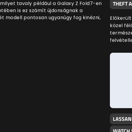
THEFT 
milyet tavaly például a Galaxy Z Fold7-en
etében is ez számít újdonságnak a
ét modell pontosan ugyanúgy fog kinézni,
Előkerült
közel fé
termész
felvételle
LASSAN
WATCH 