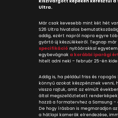
kiszivárgott képeken keresztül a
Ultra.
Már csak kevesebb mint két hét van
S26 Ultra hivatalos bemutatkozásáig
addig, ezért napról napra egyre töb
gyártó új készülékeiről. Tegnap már
specifikáció
nyitóárakkal egyetembe
egybevágnak
a korábbi iparági ér
hitelt adni neki – február 25-én kide
Addig is, ha például friss és ropogó
könnyű azokat készpénznek venni, h
vissza rajtuk, amit az elmúlt évek
által megszellőztetett renderképek 
hozzá a formatervhez a Samsung – a
De hogy írásban is megmaradjon az 
a hátlapi kamerák elrendezése, immá