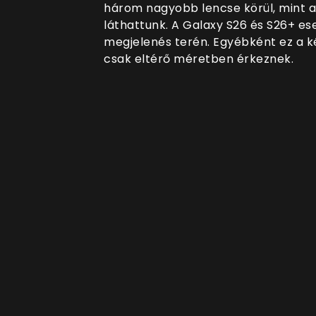
három nagyobb lencse körül, mint a
láthattunk. A Galaxy S26 és S26+ es
megjelenés terén. Egyébként ez a k
csak eltérő méretben érkeznek.