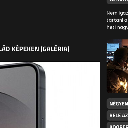
Nem igaz
tartani 
heti nag
LÁD KÉPEKEN (GALÉRIA)
NÉGYEN
BELE AZ
KOOPER