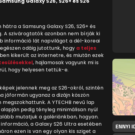
 Samsung Galaxy S26, S26+ és S26
 hátra a Samsung Galaxy S26, S26+ és
. A szivárogtatók azonban nem bírják ki
b információ lát napvilágot a dél-koreai
 egészen odáig jutottunk, hogy
a teljes
n kikerült az internetre, és miután ezek
tesülésekkel
, hajlamosak vagyunk mi is
rül, hogy helyesen tettük-e.
s képek jelennek meg az S26-okról, szintén
a jóformán ugyanaz a dizájn köszön
ben megszokhattunk. A YTECHB nevű lap
alapján pedig tényleg minimálisan nyúl
lább mutatjuk a galériánkban, hogyan.
információ, a Galaxy S26 Ultra esetében
ENNYI I
ron ezen is van egy olyan kis sziget a