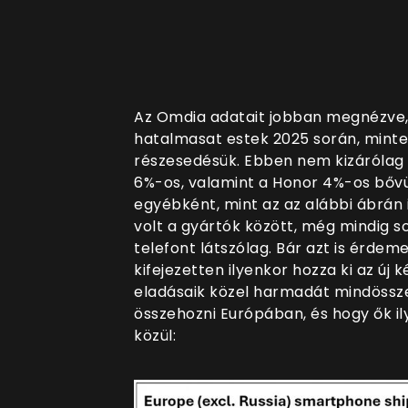
Az Omdia adatait jobban megnézve, l
hatalmasat estek 2025 során, minte
részesedésük. Ebben nem kizárólag 
6%-os, valamint a Honor 4%-os bőv
egyébként, mint az az alábbi ábrán 
volt a gyártók között, még mindig 
telefont látszólag. Bár azt is érde
kifejezetten ilyenkor hozza ki az új 
eladásaik közel harmadát mindössz
összehozni Európában, és hogy ők i
közül: