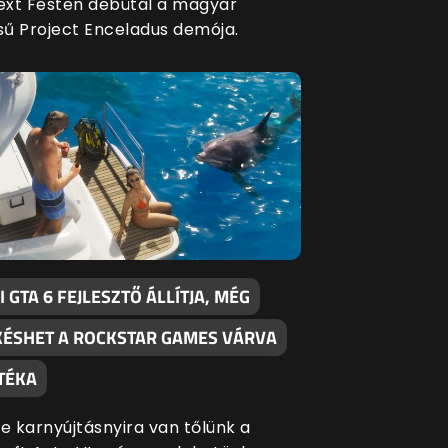
xt Festen debütál a magyar
ésű Project Enceladus demója.
 GTA 6 FEJLESZTŐ ÁLLÍTJA, MÉG
KÉSHET A ROCKSTAR GAMES VÁRVA
TÉKA
te karnyújtásnyira van tőlünk a