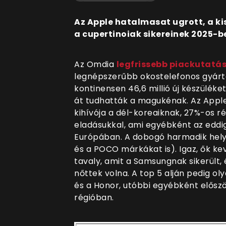
Az Apple hatalmasat ugrott, a ki
a cupertinoiak sikereinek 2025-b
Az Omdia
legfrissebb piackutatá
legnépszerűbb okostelefonos gyárt
kontinensen 46,6 millió új készüléke
át tudhatták a magukénak. Az Appl
kihívója a dél-koreaiknak, 27%-os ré
eladásukkal, ami egyébként az eddigi
Európában. A dobogó harmadik helyé
és a POCO márkákat is). Igaz, ők ke
tavaly, amit a Samsungnak sikerült
nőttek volna. A top 5 alján pedig o
és a Honor, utóbbi egyébként először
régióban.