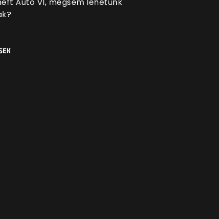
eft Auto VI, mégsem lehetünk
ak?
SEK