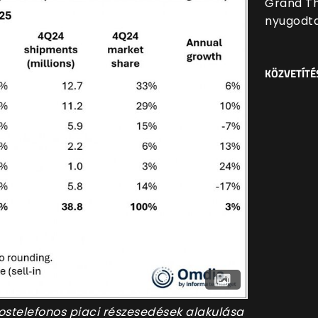
Grand Th
nyugodt
KÖZVETÍTÉ
kostelefonos piaci részesedések alakulása