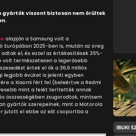
s gyártók viszont biztosan nem örültek
en.
sa
alapján a Samsung volt a
ó Európában 2025-ben is, miután az öreg
t adtak el, és ezzel az értékesítések 35%-
e volt természetesen a legerősebb
szesedést értek el ők a 36,9 milliós
 legjobb évüket is jelenti egyben
re a Xiaomi fért fel (beleértve a Redmi
vesebb mint a felét terítették annak
, és összességében zsugorodtak, mintsem
lyan gyártók szerepelnek, mint a Motorola
 jutott el ebbe az elit csoportba a
IBUKI S