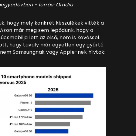
 negyedévben - forrás: Omdia
uk, hogy mely konkrét készülékek vitték a
 Azon már meg sem lepődünk, hogy a
csmobilja lett az első, nem is kevéssel.
ött, hogy tavaly már egyetlen egy gyártó
it nem Samsungnak vagy Apple-nek hívtak: