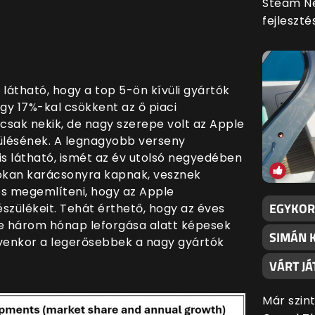
Steam Ne
fejleszt
átható, hogy a top 5-ön kívüli gyártók
gy 17%-kal csökkent az ő piaci
csak nekik, de nagy szerepe volt az Apple
ülésének. A legnagyobb verseny
is látható, ismét az év utolsó negyedében
sokan karácsonyra kapnak, vesznek
mes megemlíteni, hogy az Apple
EGYKORI
készülékeit. Tehát érthető, hogy az éves
e három hónap leforgása alatt képesek
SIMÁN 
lyenkor a legerősebbek a nagy gyártók
VÁRT JÁ
Már szin