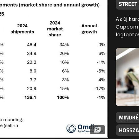
STREET
Az új kar
Capcom l
legfonto
MINDKÉ
HOSSZA