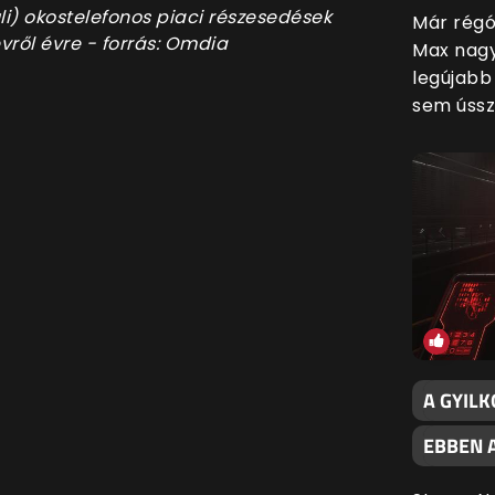
li) okostelefonos piaci részesedések
Már régó
vről évre - forrás: Omdia
Max nagy
legújabb 
sem ússz
A GYIL
EBBEN 