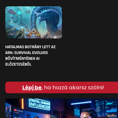
HATALMAS BOTRÁNY LETT AZ
ARK: SURVIVAL EVOLVED
BŐVÍTMÉNYÉNEK AI
ELŐZETESÉBŐL
Lépj be
, ha hozzá akarsz szólni!