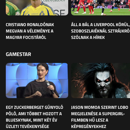
CRISTIANO RONALDÓNAK
ÁLL A BÁL A LIVERPOOL KÖRÜL,
MEGVAN A VÉLEMÉNYE A
SZOBOSZLAIÉKNÁL SZTRÁJKRÓ
MAGYAR FOCISTÁRÓL
SZÓLNAK A HÍREK
GAMESTAR
EGY ZUCKERBERGET GÚNYOLÓ
JASON MOMOA SZERINT LOBO
PÓLÓ, AMI TÖBBET HOZOTT A
MEGJELENÉSE A SUPERGIRL-
BLUESKYNAK, MINT KÉT ÉV
FILMBEN HŰ LESZ A
ÜZLETI TEVÉKENYSÉGE
KÉPREGÉNYEKHEZ