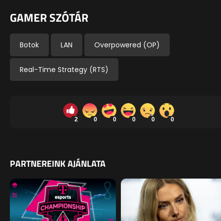
GAMER SZÓTÁR
Botok
LAN
Overpowered (OP)
Real-Time Strategy (RTS)
2
0
0
0
0
0
PARTNEREINK AJÁNLATA