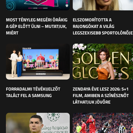
MOST TÉNYLEG MEGÉRI ÓRÁKIG
ELSZOMORÍTOTTA A
A GÉP ELŐTT ÜLNI – MUTATJUK,
RAJONGÓKAT A VILÁG
MIÉRT
LEGSZEXISEBB SPORTOLÓNŐJE
FORRADALMI TÉVÉKIJELZŐT
ZENDAYA ÉVE LESZ 2026: 5+1
TALÁLT FEL A SAMSUNG
FILM, AMIBEN A SZÍNÉSZNŐT
LÁTHATJUK JÖVŐRE