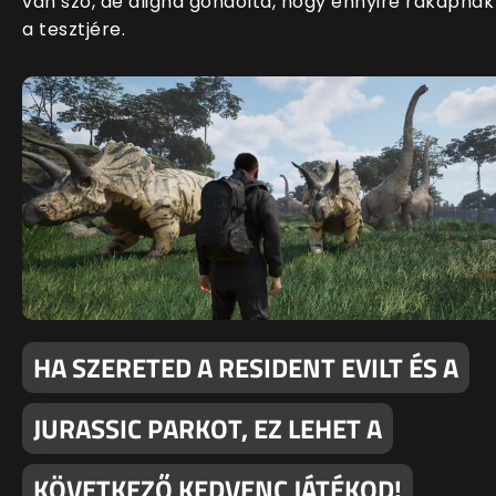
van szó, de aligha gondolta, hogy ennyire rákapnak
a tesztjére.
HA SZERETED A RESIDENT EVILT ÉS A
JURASSIC PARKOT, EZ LEHET A
KÖVETKEZŐ KEDVENC JÁTÉKOD!