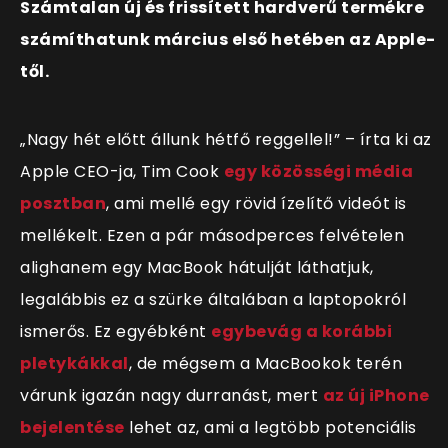
Számtalan új és frissített hardverű termékre
számíthatunk március első hetében az Apple-
től.
„Nagy hét előtt állunk hétfő reggellel!” – írta ki az
Apple CEO-ja, Tim Cook
egy közösségi média
posztban
, ami mellé egy rövid ízelítő videót is
mellékelt. Ezen a pár másodperces felvételen
alighanem egy MacBook hátulját láthatjuk,
legalábbis ez a szürke általában a laptopokról
ismerős. Ez egyébként
egybevág a korábbi
pletykákkal
, de mégsem a MacBookok terén
várunk igazán nagy durranást, mert
az új iPhone
bejelentése
lehet az, ami a legtöbb potenciális