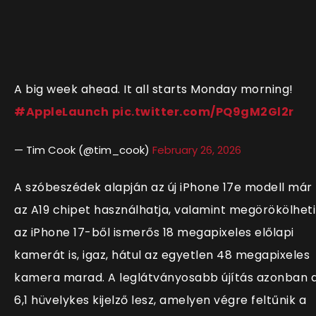
A big week ahead. It all starts Monday morning!
#AppleLaunch
pic.twitter.com/PQ9gM2Gl2r
— Tim Cook (@tim_cook)
February 26, 2026
A szóbeszédek alapján az új iPhone 17e modell már
az A19 chipet használhatja, valamint megörökölheti
az iPhone 17-ből ismerős 18 megapixeles előlapi
kamerát is, igaz, hátul az egyetlen 48 megapixeles
kamera marad. A leglátványosabb újítás azonban 
6,1 hüvelykes kijelző lesz, amelyen végre feltűnik a