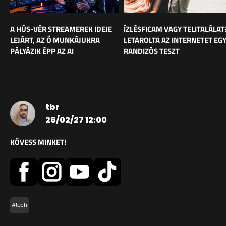
A HÚS-VÉR STREAMEREK IDEJE
ÍZLÉSFICAM VAGY TELITALÁLAT
LEJÁRT, AZ Ő MUNKÁJUKRA
LETAROLTA AZ INTERNETET EG
PÁLYÁZIK ÉPP AZ AI
RANDIZÓS TESZT
tbr
26/02/27 12:00
KÖVESS MINKET!
#tech