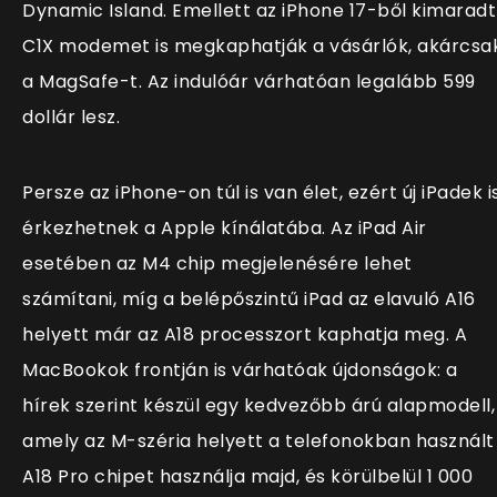
Dynamic Island. Emellett az iPhone 17-ből kimaradt
C1X modemet is megkaphatják a vásárlók, akárcsa
a MagSafe-t. Az indulóár várhatóan legalább 599
dollár lesz.
Persze az iPhone-on túl is van élet, ezért új iPadek i
érkezhetnek a Apple kínálatába. Az iPad Air
esetében az M4 chip megjelenésére lehet
számítani, míg a belépőszintű iPad az elavuló A16
helyett már az A18 processzort kaphatja meg. A
MacBookok frontján is várhatóak újdonságok: a
hírek szerint készül egy kedvezőbb árú alapmodell,
amely az M-széria helyett a telefonokban használt
A18 Pro chipet használja majd, és körülbelül 1 000