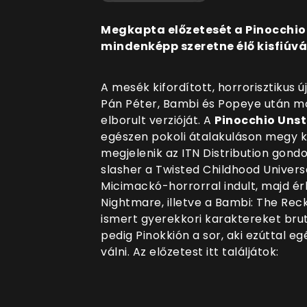
Megkapta előzetesét a Pinocchio 
mindenképp szeretne élő kisfiúvá 
A mesék kifordított, horrorisztikus
Pán Péter, Bambi és Popeye után mo
elborult verzióját. A
Pinocchio Uns
egészen pokoli átalakuláson megy k
megjelenik az ITN Distribution gondo
slasher a Twisted Childhood Universe
Micimackó-horrorral indult, majd ér
Nightmare, illetve a Bambi: The Reck
ismert gyerekkori karaktereket brut
pedig Pinokkión a sor, aki ezúttal e
válni. Az előzetest itt találjátok: