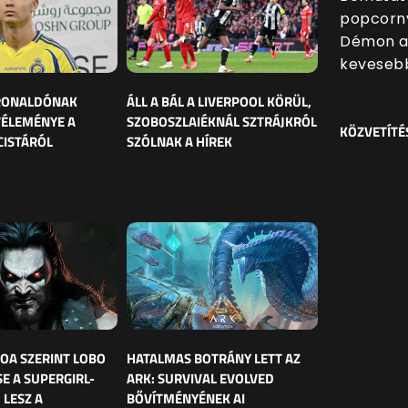
popcornv
Démon al
kevesebb
 RONALDÓNAK
ÁLL A BÁL A LIVERPOOL KÖRÜL,
VÉLEMÉNYE A
SZOBOSZLAIÉKNÁL SZTRÁJKRÓL
KÖZVETÍTÉ
CISTÁRÓL
SZÓLNAK A HÍREK
OA SZERINT LOBO
HATALMAS BOTRÁNY LETT AZ
E A SUPERGIRL-
ARK: SURVIVAL EVOLVED
 LESZ A
BŐVÍTMÉNYÉNEK AI