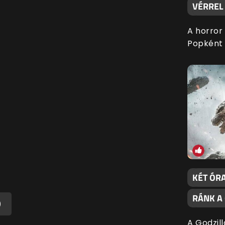
VÉRREL 
A horror
Popként 
KÉT ÓRA
RÁNK A
)
A Godzil