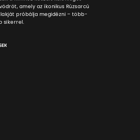
ödröt, amely az ikonikus Rúzsarcú
akját próbálja megidézni – több-
 sikerrel.
SEK