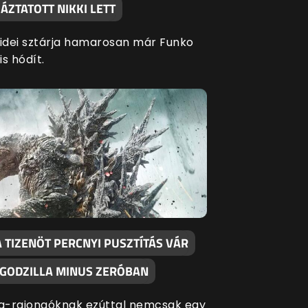
ÁZTATOTT NIKKI LETT
 idei sztárja hamarosan már Funko
is hódít.
 TIZENÖT PERCNYI PUSZTÍTÁS VÁR
 GODZILLA MINUS ZERÓBAN
la-rajongóknak ezúttal nemcsak egy