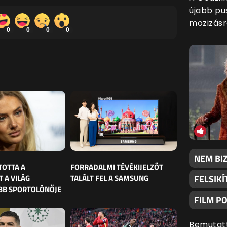
újabb pu
mozizásra
0
0
0
0
NEM BI
TOTTA A
FORRADALMI TÉVÉKIJELZŐT
 A VILÁG
TALÁLT FEL A SAMSUNG
FELSIKÍ
BB SPORTOLÓNŐJE
FILM P
Bemutatt