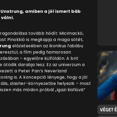
Unstrung, amiben a jól ismert báb
válni.
 újragondolása tovább hódít: Micimackó,
st Pinokkió is megkapja a maga sötét,
trung
előzetesében az ikonikus fabábu
eresztül, a film pedig hamarosan
zásában – egyelőre külföldön. A brit
 ötödik darabja lesz. Ez az univerzum a
kezett a Peter Pan’s Neverland
oning is. A koncepció lényege, hogy a jól
ális, slasher-környezetbe helyezik – most
gészen más módon próbál „igazi kisfiúvá”
VÉGET É