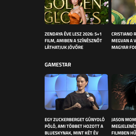
ZENDAYA ÉVE LESZ 2026: 5+1
CRISTIANO
FILM, AMIBEN A SZÍNÉSZNŐT
MEGVAN A 
LÁTHATJUK JÖVŐRE
MAGYAR FO
GAMESTAR
EGY ZUCKERBERGET GÚNYOLÓ
JASON MOM
PÓLÓ, AMI TÖBBET HOZOTT A
MEGJELENÉS
BLUESKYNAK, MINT KÉT ÉV
FILMBEN HŰ