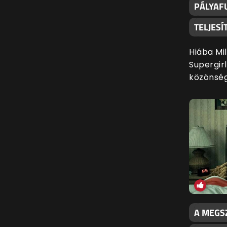
PÁLYAFU
TELJES
Hiába Mil
Supergir
közönsé
A MEGS