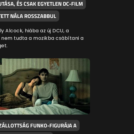
TÁSA, ÉS CSAK EGYETLEN DC-FILM
ÍTETT NÁLA ROSSZABBUL
ly Alcock, hiába az új DCU, a
l nem tudta a mozikba csábítani a
get.
ZÁLLOTTSÁG FUNKO-FIGURÁJA A