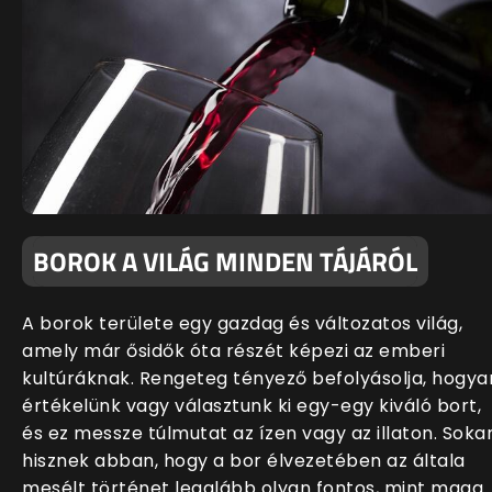
BOROK A VILÁG MINDEN TÁJÁRÓL
A borok területe egy gazdag és változatos világ,
amely már ősidők óta részét képezi az emberi
kultúráknak. Rengeteg tényező befolyásolja, hogya
értékelünk vagy választunk ki egy-egy kiváló bort,
és ez messze túlmutat az ízen vagy az illaton. Soka
hisznek abban, hogy a bor élvezetében az általa
mesélt történet legalább olyan fontos, mint maga