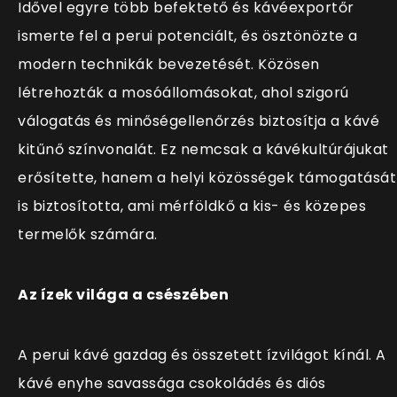
Idővel egyre több befektető és kávéexportőr
ismerte fel a perui potenciált, és ösztönözte a
modern technikák bevezetését. Közösen
létrehozták a mosóállomásokat, ahol szigorú
válogatás és minőségellenőrzés biztosítja a kávé
kitűnő színvonalát. Ez nemcsak a kávékultúrájukat
erősítette, hanem a helyi közösségek támogatását
is biztosította, ami mérföldkő a kis- és közepes
termelők számára.
Az ízek világa a csészében
A perui kávé gazdag és összetett ízvilágot kínál. A
kávé enyhe savassága csokoládés és diós