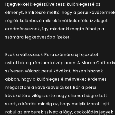
ízjegyekkel kiegészülve teszi különlegessé az
élményt. Említésre méltó, hogy a perui kávétermel
régiók különböző mikroklímái különféle ízvilágot
eredményeznek, így mindenki megtalálhatja a
számára legkedvezőbb ízeket.
Ezek a változások Peru számára új fejezetet
nyitottak a prémium kávépiacon. A Maran Coffee i
szívesen választ perui kávékat, hiszen hisznek
abban, hogy a különleges élményeket érdemes
megosztani a kávékedvelőkkel. Bár a perui
kávékultúra világszerte nagy elismertségre tett
szert, a kérdés mindig az, hogy melyik ízprofil ejti
rabul az emberek szívét: a lágy, csokoládés jegyek