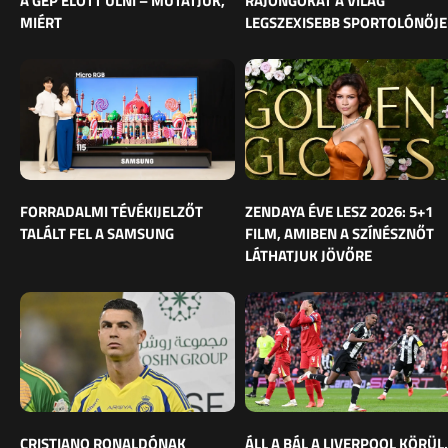
A GÉP ELŐTT ÜLNI – MUTATJUK,
RAJONGÓKAT A VILÁG
MIÉRT
LEGSZEXISEBB SPORTOLÓNŐJE
FORRADALMI TÉVÉKIJELZŐT
ZENDAYA ÉVE LESZ 2026: 5+1
TALÁLT FEL A SAMSUNG
FILM, AMIBEN A SZÍNÉSZNŐT
LÁTHATJUK JÖVŐRE
CRISTIANO RONALDÓNAK
ÁLL A BÁL A LIVERPOOL KÖRÜL,