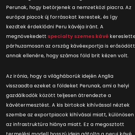
Perunak, hogy betörjenek a nemzetközi piacra. Az
európai piacok új forrásokat kerestek, és így
kezdtek érdeklődni Peru kávéja iránt. A
megnövekedett
specialty szemes kávé
kereslette
párhuzamosan az ország kávéexportja is erősödött
annak ellenére, hogy számos föld brit kézen volt.
Az irónia, hogy a világháborúk idején Anglia
visszaadta ezeket a földeket Perunak, ami a helyi
gazdálkodók között teljesen átrendezte a
kávétermesztést. A kis birtokok kihívással néztek
szembe az exportpiacok kihívásai miatt, különösen
az infrastruktúra hiánya miatt. Ez a megosztott
termelési modell hosszú ideig gátolta a perui kávé