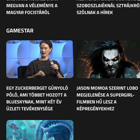
MEGVAN A VÉLEMÉNYE A
SZOBOSZLAIÉKNÁL SZTRÁJKRÓ
MAGYAR FOCISTÁRÓL
SZÓLNAK A HÍREK
GAMESTAR
EGY ZUCKERBERGET GÚNYOLÓ
JASON MOMOA SZERINT LOBO
PÓLÓ, AMI TÖBBET HOZOTT A
MEGJELENÉSE A SUPERGIRL-
BLUESKYNAK, MINT KÉT ÉV
FILMBEN HŰ LESZ A
ÜZLETI TEVÉKENYSÉGE
KÉPREGÉNYEKHEZ