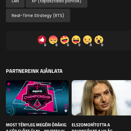
LAN
XP (tapasztalati pontok)
Real-Time Strategy (RTS)
0
0
0
0
0
0
PARTNEREINK AJÁNLATA
MOST TÉNYLEG MEGÉRI ÓRÁKIG
ELSZOMORÍTOTTA A