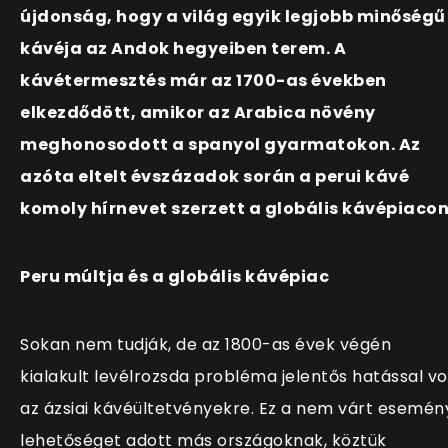
újdonság, hogy a világ egyik legjobb minőségű
kávéja az Andok hegyeiben terem. A
kávétermesztés már az 1700-as években
elkezdődött, amikor az Arabica növény
meghonosodott a spanyol gyarmatokon. Az
azóta eltelt évszázadok során a perui kávé
komoly hírnevet szerzett a globális kávépiacon
Peru múltja és a globális kávépiac
Sokan nem tudják, de az 1800-as évek végén
kialakult levélrozsda probléma jelentős hatással vo
az ázsiai kávéültetvényekre. Ez a nem várt esemén
lehetőséget adott más országoknak, köztük