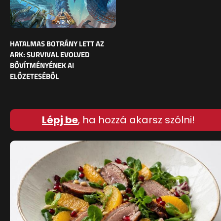
HATALMAS BOTRÁNY LETT AZ
ARK: SURVIVAL EVOLVED
BŐVÍTMÉNYÉNEK AI
ELŐZETESÉBŐL
Lépj be
, ha hozzá akarsz szólni!