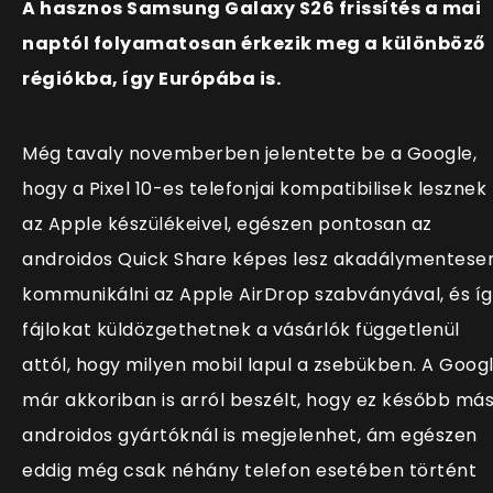
A hasznos Samsung Galaxy S26 frissítés a mai
naptól folyamatosan érkezik meg a különböző
régiókba, így Európába is.
Még tavaly novemberben jelentette be a Google,
hogy a Pixel 10-es telefonjai kompatibilisek lesznek
az Apple készülékeivel, egészen pontosan az
androidos Quick Share képes lesz akadálymentese
kommunikálni az Apple AirDrop szabványával, és í
fájlokat küldözgethetnek a vásárlók függetlenül
attól, hogy milyen mobil lapul a zsebükben. A Goog
már akkoriban is arról beszélt, hogy ez később má
androidos gyártóknál is megjelenhet, ám egészen
eddig még csak néhány telefon esetében történt