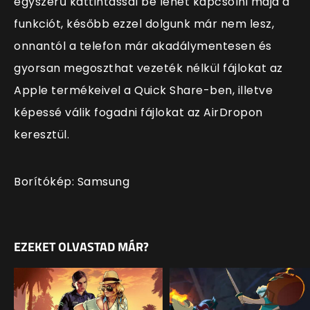
egyszerű kattintással be lehet kapcsolni majd a
funkciót, később ezzel dolgunk már nem lesz,
onnantól a telefon már akadálymentesen és
gyorsan megoszthat vezeték nélkül fájlokat az
Apple termékeivel a Quick Share-ben, illetve
képessé válik fogadni fájlokat az AirDropon
keresztül.
Borítókép: Samsung
EZEKET OLVASTAD MÁR?