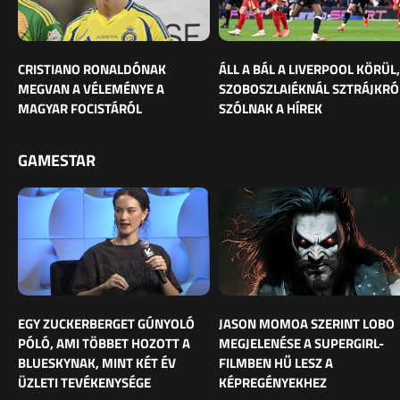
CRISTIANO RONALDÓNAK
ÁLL A BÁL A LIVERPOOL KÖRÜL,
MEGVAN A VÉLEMÉNYE A
SZOBOSZLAIÉKNÁL SZTRÁJKRÓ
MAGYAR FOCISTÁRÓL
SZÓLNAK A HÍREK
GAMESTAR
EGY ZUCKERBERGET GÚNYOLÓ
JASON MOMOA SZERINT LOBO
PÓLÓ, AMI TÖBBET HOZOTT A
MEGJELENÉSE A SUPERGIRL-
BLUESKYNAK, MINT KÉT ÉV
FILMBEN HŰ LESZ A
ÜZLETI TEVÉKENYSÉGE
KÉPREGÉNYEKHEZ