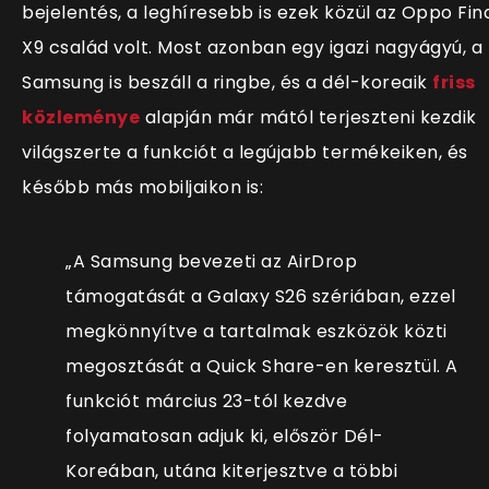
bejelentés, a leghíresebb is ezek közül az Oppo Fin
X9 család volt. Most azonban egy igazi nagyágyú, a
Samsung is beszáll a ringbe, és a dél-koreaik
friss
közleménye
alapján már mától terjeszteni kezdik
világszerte a funkciót a legújabb termékeiken, és
később más mobiljaikon is:
„A Samsung bevezeti az AirDrop
támogatását a Galaxy S26 szériában, ezzel
megkönnyítve a tartalmak eszközök közti
megosztását a Quick Share-en keresztül. A
funkciót március 23-tól kezdve
folyamatosan adjuk ki, először Dél-
Koreában, utána kiterjesztve a többi