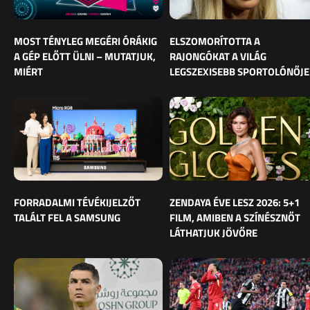
MOST TÉNYLEG MEGÉRI ÓRÁKIG
ELSZOMORÍTOTTA A
A GÉP ELŐTT ÜLNI – MUTATJUK,
RAJONGÓKAT A VILÁG
MIÉRT
LEGSZEXISEBB SPORTOLÓNŐJE
FORRADALMI TÉVÉKIJELZŐT
ZENDAYA ÉVE LESZ 2026: 5+1
TALÁLT FEL A SAMSUNG
FILM, AMIBEN A SZÍNÉSZNŐT
LÁTHATJUK JÖVŐRE