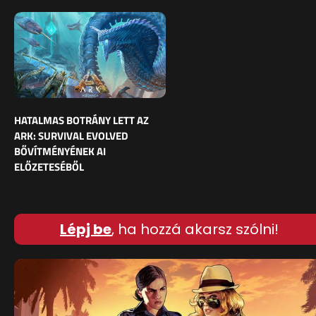
HATALMAS BOTRÁNY LETT AZ
ARK: SURVIVAL EVOLVED
BŐVÍTMÉNYÉNEK AI
ELŐZETESÉBŐL
Lépj be
, ha hozzá akarsz szólni!