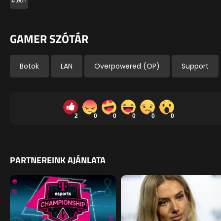
#tech
GAMER SZÓTÁR
Botok
LAN
Overpowered (OP)
Support
2
0
0
0
0
0
PARTNEREINK AJÁNLATA