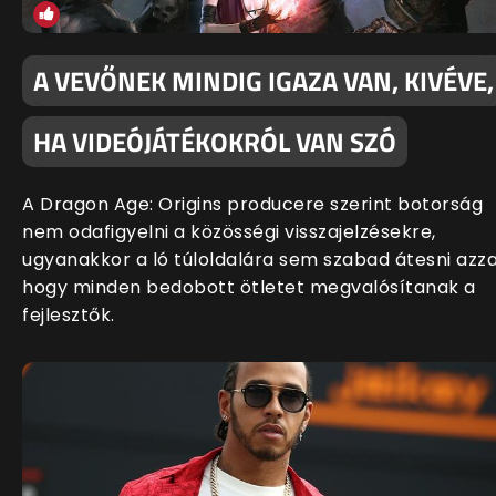
A VEVŐNEK MINDIG IGAZA VAN, KIVÉVE,
HA VIDEÓJÁTÉKOKRÓL VAN SZÓ
A Dragon Age: Origins producere szerint botorság
nem odafigyelni a közösségi visszajelzésekre,
ugyanakkor a ló túloldalára sem szabad átesni azza
hogy minden bedobott ötletet megvalósítanak a
fejlesztők.