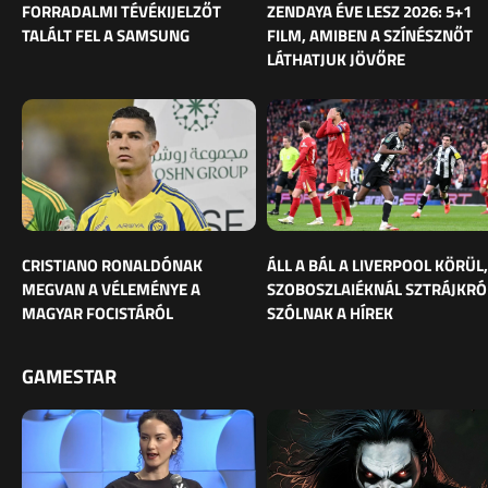
FORRADALMI TÉVÉKIJELZŐT
ZENDAYA ÉVE LESZ 2026: 5+1
TALÁLT FEL A SAMSUNG
FILM, AMIBEN A SZÍNÉSZNŐT
LÁTHATJUK JÖVŐRE
CRISTIANO RONALDÓNAK
ÁLL A BÁL A LIVERPOOL KÖRÜL,
MEGVAN A VÉLEMÉNYE A
SZOBOSZLAIÉKNÁL SZTRÁJKRÓ
MAGYAR FOCISTÁRÓL
SZÓLNAK A HÍREK
GAMESTAR