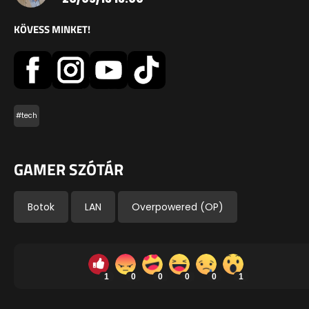
KÖVESS MINKET!
#tech
GAMER SZÓTÁR
Botok
LAN
Overpowered (OP)
1
0
0
0
0
1