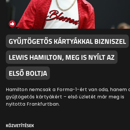
GYŰJTÖGETŐS KÁRTYÁKKAL BIZNISZEL
LEWIS HAMILTON, MEG IS NYÍLT AZ
ELSŐ BOLTJA
Hamilton nemcsak a Forma-1-ért van oda, hanem 
gyűjtögetős kártyákért – első üzletét már meg is
nyitotta Frankfurtban.
KÖZVETÍTÉSEK