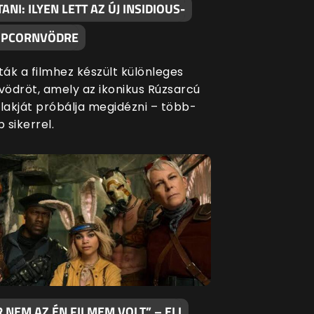
TANI: ILYEN LETT AZ ÚJ INSIDIOUS-
OPCORNVÖDRE
ák a filmhez készült különleges
ödröt, amely az ikonikus Rúzsarcú
akját próbálja megidézni – több-
 sikerrel.
 NEM AZ ÉN FILMEM VOLT” – ELI