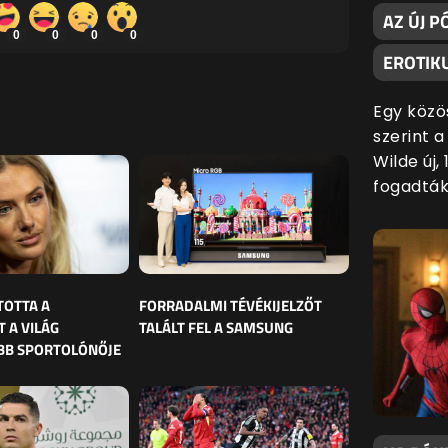
AZ ÚJ P
0
0
0
0
EROTIKU
Egy közö
szerint 
Wilde új,
fogadták
TOTTA A
FORRADALMI TÉVÉKIJELZŐT
 A VILÁG
TALÁLT FEL A SAMSUNG
BB SPORTOLÓNŐJE