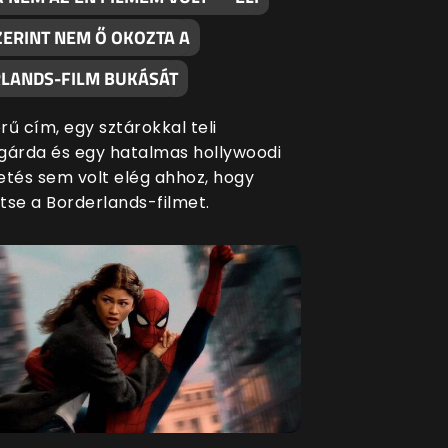
ZERINT NEM Ő OKOZTA A
LANDS-FILM BUKÁSÁT
ű cím, egy sztárokkal teli
gárda és egy hatalmas hollywoodi
etés sem volt elég ahhoz, hogy
e a Borderlands-filmet.