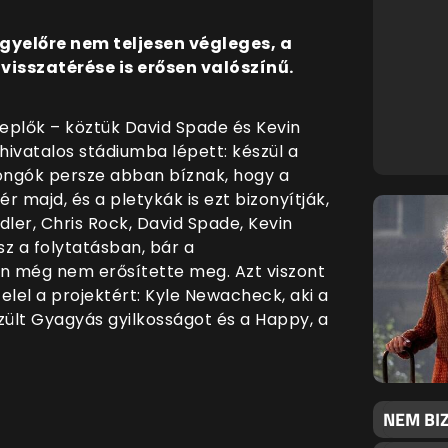
gyelőre nem teljesen végleges, a
visszatérése is erősen valószínű.
replők – köztük David Spade és Kevin
hivatalos stádiumba lépett: készül a
rajongók persze abban bíznak, hogy a
r majd, és a pletykák is ezt bizonyítják,
ler, Chris Rock, David Spade, Kevin
z a folytatásban, bár a
an még nem erősítette meg. Azt viszont
felel a projektért: Kyle Newacheck, aki a
zült Gyagyás gyilkosságot és a Happy, a
NEM BI