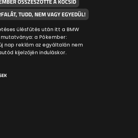
EMBER ÖSSZESZŐTTE A KOCSID
FALÁT, TUDD, NEM VAGY EGYEDÜL!
etéses ülésfűtés után itt a BMW
 mutatványa: a Pókember:
j nap reklám az egyáltalán nem
 autód kijelzőjén induláskor.
SEK