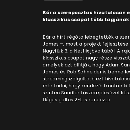
Bár a szereposztás hivatalosan e
klasszikus csapat több tagjának 
Bár a hírt régóta lebegtették a sze
James –, most a projekt fejlesztése 
Nagyfiúk 3. a Netflix jóvoltából. A 
klasszikus csapat nagy része visszaté
amelyek azt állítják, hogy Adam Sand
James és Rob Schneider is benne les
streamingszolgáltató ezt hivatalos
már tudni, hogy rendezői fronton ki 
szintén Sandler főszereplésével kés
flúgos golfos 2-t is rendezte.