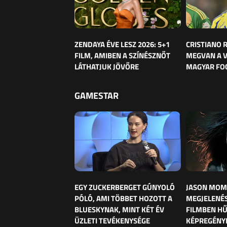
ZENDAYA ÉVE LESZ 2026: 5+1
CRISTIANO
FILM, AMIBEN A SZÍNÉSZNŐT
MEGVAN A 
LÁTHATJUK JÖVŐRE
MAGYAR FO
GAMESTAR
EGY ZUCKERBERGET GÚNYOLÓ
JASON MOM
PÓLÓ, AMI TÖBBET HOZOTT A
MEGJELENÉS
BLUESKYNAK, MINT KÉT ÉV
FILMBEN HŰ
ÜZLETI TEVÉKENYSÉGE
KÉPREGÉNY