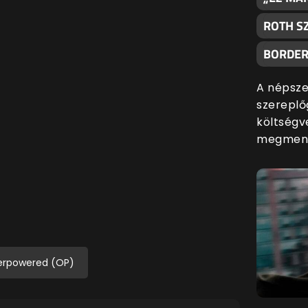
ROTH S
BORDER
A népszer
szereplő
költségv
megments
rpowered (OP)