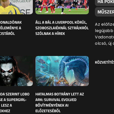
HA PÓK
MŰSZER
 RONALDÓNAK
ÁLL A BÁL A LIVERPOOL KÖRÜL,
Az előfiz
VÉLEMÉNYE A
SZOBOSZLAIÉKNÁL SZTRÁJKRÓL
legújabb
CISTÁRÓL
SZÓLNAK A HÍREK
Vadonatú
olcsó, új
KÖZVETÍTÉ
OA SZERINT LOBO
HATALMAS BOTRÁNY LETT AZ
E A SUPERGIRL-
ARK: SURVIVAL EVOLVED
 LESZ A
BŐVÍTMÉNYÉNEK AI
EKHEZ
ELŐZETESÉBŐL