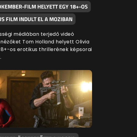
ÓKEMBER-FILM HELYETT EGY 18+-OS
S FILM INDULT EL A MOZIBAN
sségi médiában terjedő videó
a nézőket Tom Holland helyett Olivia
 18+-os erotikus thrillerének képsorai
.