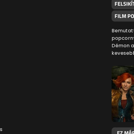
FELSIKÍ
FILM P
Bemutatt
popcornv
Démon al
kevesebb
es
„EZ MÁR