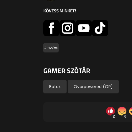
KÖVESS MINKET!
#movies
GAMER SZÓTÁR
Botok
Overpowered (OP)
2
0