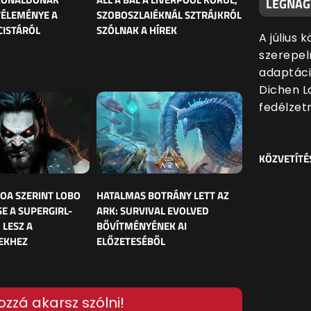
LEGNAG
VÉLEMÉNYE A
SZOBOSZLAIÉKNÁL SZTRÁJKRÓL
CISTÁRÓL
SZÓLNAK A HÍREK
A július 
szerepel
adaptáci
Dichen L
fedélzetr
KÖZVETÍTÉ
OA SZERINT LOBO
HATALMAS BOTRÁNY LETT AZ
E A SUPERGIRL-
ARK: SURVIVAL EVOLVED
 LESZ A
BŐVÍTMÉNYÉNEK AI
EKHEZ
ELŐZETESÉBŐL
ozzá akarsz szólni!