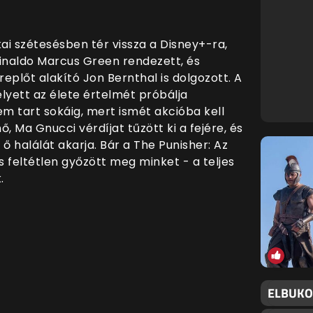
zikai szétesésben tér vissza a Disney+-ra,
einaldo Marcus Green rendezett, és
plőt alakító Jon Bernthal is dolgozott. A
elyett az élete értelmét próbálja
m tart sokáig, mert ismét akcióba kell
, Ma Gnucci vérdíjat tűzött ki a fejére, és
ő halálát akarja. Bár a The Punisher: Az
s feltétlen győzött meg minket - a teljes
k.
ELBUKO