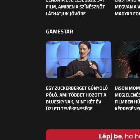
FILM, AMIBEN A SZÍNÉSZNŐT
MEGVAN A 
LÁTHATJUK JÖVŐRE
MAGYAR FO
GAMESTAR
EGY ZUCKERBERGET GÚNYOLÓ
JASON MOM
PÓLÓ, AMI TÖBBET HOZOTT A
MEGJELENÉS
BLUESKYNAK, MINT KÉT ÉV
FILMBEN HŰ
ÜZLETI TEVÉKENYSÉGE
KÉPREGÉNY
Lépj be
, ha h