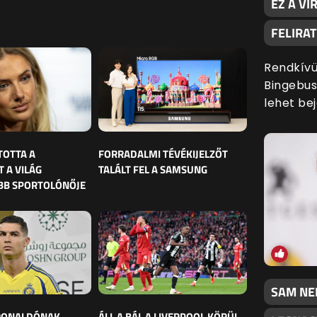
EZ A VI
FELIRA
Rendkívül
Bingebust
lehet bej
TOTTA A
FORRADALMI TÉVÉKIJELZŐT
 A VILÁG
TALÁLT FEL A SAMSUNG
BB SPORTOLÓNŐJE
SAM NEI
 RONALDÓNAK
ÁLL A BÁL A LIVERPOOL KÖRÜL,