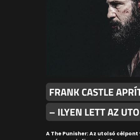
FRANK CASTLE APRÍT
– ILYEN LETT AZ UT
A The Punisher: Az utolsó célpont