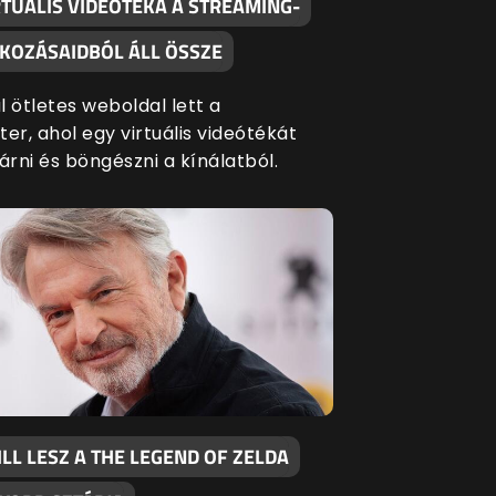
RTUÁLIS VIDEÓTÉKA A STREAMING-
TKOZÁSAIDBÓL ÁLL ÖSSZE
 ötletes weboldal lett a
er, ahol egy virtuális videótékát
árni és böngészni a kínálatból.
LL LESZ A THE LEGEND OF ZELDA