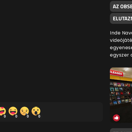
AZ OBSE
ELUTAZ
Inde Nav
videójáté
egyenese
egyszer 
0
0
0
0