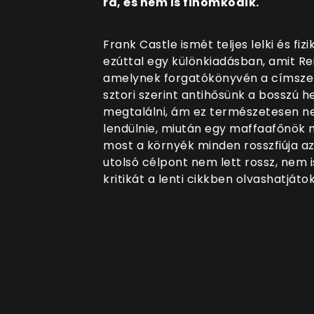
ra, és nem is finomkodik.
Frank Castle ismét teljes lelki és fi
ezúttal egy különkiadásban, amit R
amelynek forgatókönyvén a címszere
sztori szerint antihősünk a bosszú h
megtalálni, ám ez természetesen ne
lendülnie, miután egy maffaafőnök nő
most a környék minden rosszfiúja az 
utolsó célpont nem lett rossz, nem i
kritikát a lenti cikkben olvashatjáto