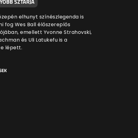
YOBB SZTÁRJA
közepén elhunyt színészlegenda is
ni fog Wes Ball élőszereplős
ójában, emellett Yvonne Strahovski,
achman és Uli Latukefu is a
e lépett.
SEK