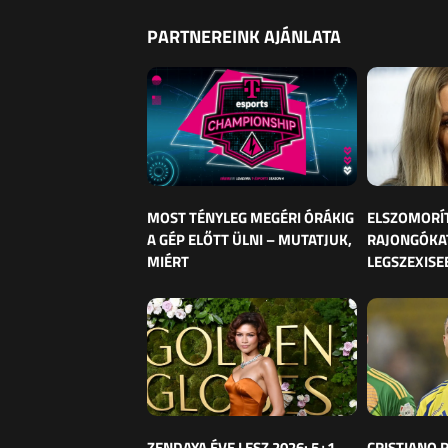
PARTNEREINK AJÁNLATA
MOST TÉNYLEG MEGÉRI ÓRÁKIG
ELSZOMORÍ
A GÉP ELŐTT ÜLNI – MUTATJUK,
RAJONGÓKAT
MIÉRT
LEGSZEXISE
ZENDAYA ÉVE LESZ 2026: 5+1
CRISTIANO