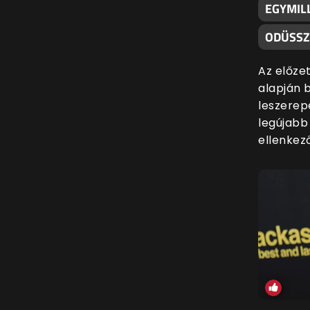
EGYMILL
ODÜSSZ
Az előzet
alapján 
leszerep
legújabb
ellenkező