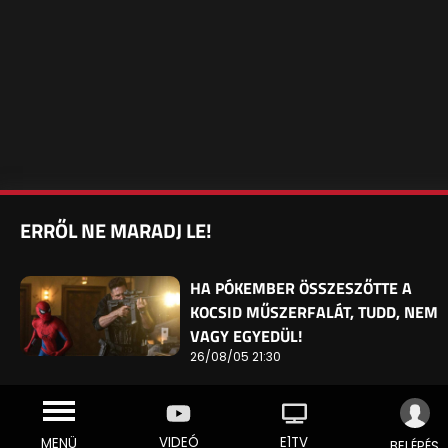
ERRŐL NE MARADJ LE!
HA PÓKEMBER ÖSSZESZŐTTE A
KOCSID MŰSZERFALÁT, TUDD, NEM
VAGY EGYEDÜL!
26/08/05 21:30
VIDEÓ
E1TV
MENÜ
BELÉPÉS