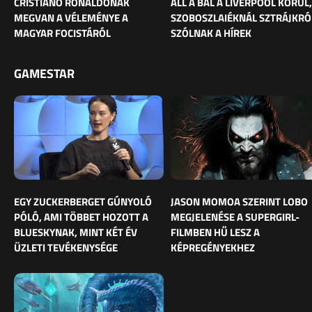
CRISTIANO RONALDÓNAK
ÁLL A BÁL A LIVERPOOL KÖRÜL,
MEGVAN A VÉLEMÉNYE A
SZOBOSZLAIÉKNÁL SZTRÁJKRÓ
MAGYAR FOCISTÁRÓL
SZÓLNAK A HÍREK
GAMESTAR
EGY ZUCKERBERGET GÚNYOLÓ
JASON MOMOA SZERINT LOBO
PÓLÓ, AMI TÖBBET HOZOTT A
MEGJELENÉSE A SUPERGIRL-
BLUESKYNAK, MINT KÉT ÉV
FILMBEN HŰ LESZ A
ÜZLETI TEVÉKENYSÉGE
KÉPREGÉNYEKHEZ