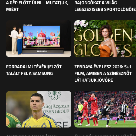
A GÉP ELŐTT ÜLNI – MUTATJUK,
RAJONGÓKAT A VILÁG
MIÉRT
LEGSZEXISEBB SPORTOLÓNŐJE
FORRADALMI TÉVÉKIJELZŐT
ZENDAYA ÉVE LESZ 2026: 5+1
TALÁLT FEL A SAMSUNG
FILM, AMIBEN A SZÍNÉSZNŐT
LÁTHATJUK JÖVŐRE