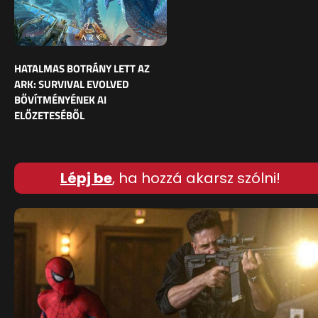
HATALMAS BOTRÁNY LETT AZ
ARK: SURVIVAL EVOLVED
BŐVÍTMÉNYÉNEK AI
ELŐZETESÉBŐL
Lépj be
, ha hozzá akarsz szólni!