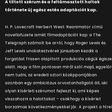
A tiltott szérum és a feltámasztott holtak
története új egész estés adaptációt kap.
H. P. Lovecraft Herbert West: Reanimator című
novellafüzete ismét filmadaptációt kap: a The
Telegraph számolt be arról, hogy Roger Lewis és
Jeff Lewis unokatestvérek júniusban kezdik a
forgatást frissen alapított produkciós cégük égisze
alatt. Hogy a film pontosan miről szól majd, egyelő
nem tudni, az eredeti sztori középpontjában
azonban egy ambiciózus orvostanhallgató áll, aki
olyan kísérleti szérumot fejleszt ki, ami képes
visszahozni a halottakat – csakhogy a kísérlet
borzalmas következményekkel jár. A projekt a híre