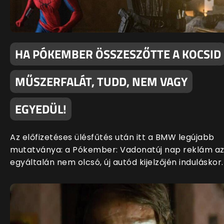
HA PÓKEMBER ÖSSZESZŐTTE A KOCSID
MŰSZERFALÁT, TUDD, NEM VAGY
EGYEDÜL!
Az előfizetéses ülésfűtés után itt a BMW legújabb
mutatványa: a Pókember: Vadonatúj nap reklám a
egyáltalán nem olcsó, új autód kijelzőjén induláskor.