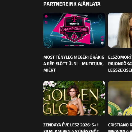
PARTNEREINK AJÁNLATA
MOST TÉNYLEG MEGÉRI ÓRÁKIG
ELSZOMORÍ
A GÉP ELŐTT ÜLNI – MUTATJUK,
RAJONGÓKAT
MIÉRT
LEGSZEXISE
ZENDAYA ÉVE LESZ 2026: 5+1
CRISTIANO
FILM, AMIBEN A SZÍNÉSZNŐT
MEGVAN A 