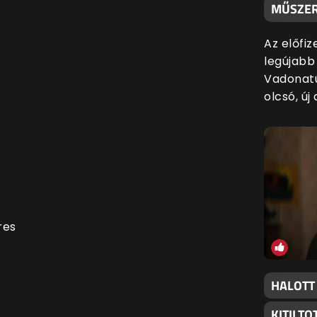
MŰSZER
Az előfiz
legújabb
Vadonatú
olcsó, új
ures
HALOTT
KITILT