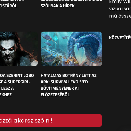
Emily Wi
CISTÁRÓL
SZÓLNAK A HÍREK
vizuális
mű össze
KÖZVETÍTÉ
OA SZERINT LOBO
HATALMAS BOTRÁNY LETT AZ
E A SUPERGIRL-
ARK: SURVIVAL EVOLVED
 LESZ A
BŐVÍTMÉNYÉNEK AI
EKHEZ
ELŐZETESÉBŐL
ozzá akarsz szólni!