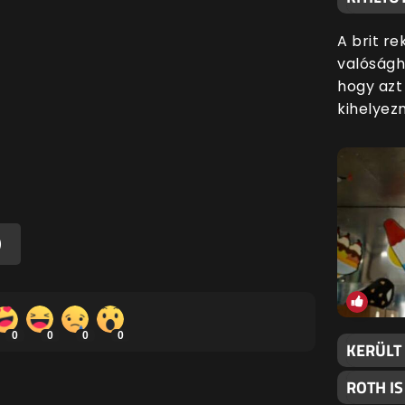
A brit r
valóságh
hogy azt
kihelyezn
)
0
0
0
0
KERÜLT 
ROTH IS