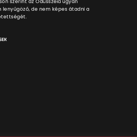
lson szerint az Odüsszeia ugyan
an lenyűgöző, de nem képes átadni a
tettségét.
SEK