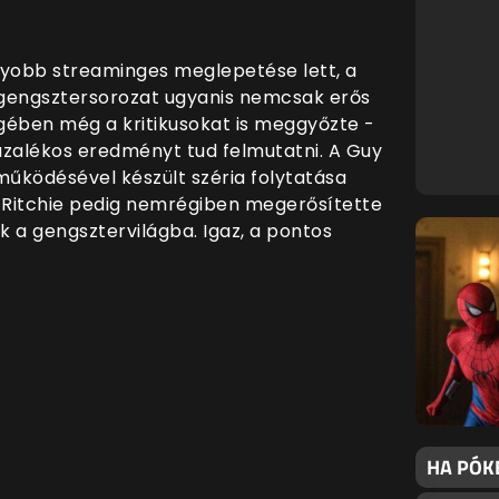
gyobb streaminges meglepetése lett, a
 gengsztersorozat ugyanis nemcsak erős
gében még a kritikusokat is meggyőzte -
ázalékos eredményt tud felmutatni. A Guy
működésével készült széria folytatása
, Ritchie pedig nemrégiben megerősítette
k a gengsztervilágba. Igaz, a pontos
HA PÓK