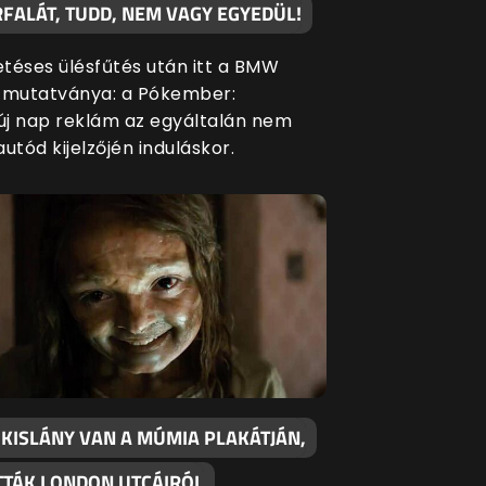
FALÁT, TUDD, NEM VAGY EGYEDÜL!
etéses ülésfűtés után itt a BMW
 mutatványa: a Pókember:
j nap reklám az egyáltalán nem
 autód kijelzőjén induláskor.
 KISLÁNY VAN A MÚMIA PLAKÁTJÁN,
OTTÁK LONDON UTCÁIRÓL