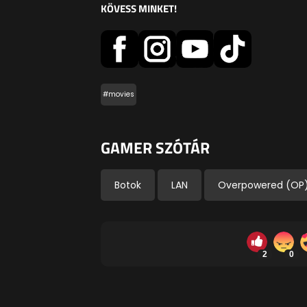
KÖVESS MINKET!
#movies
GAMER SZÓTÁR
Botok
LAN
Overpowered (OP
2
0