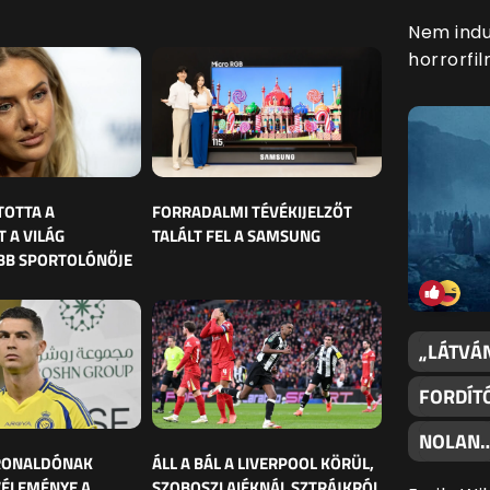
Nem indul
horrorfil
TOTTA A
FORRADALMI TÉVÉKIJELZŐT
 A VILÁG
TALÁLT FEL A SAMSUNG
BB SPORTOLÓNŐJE
„LÁTVÁN
FORDÍT
NOLAN
 RONALDÓNAK
ÁLL A BÁL A LIVERPOOL KÖRÜL,
VÉLEMÉNYE A
SZOBOSZLAIÉKNÁL SZTRÁJKRÓL