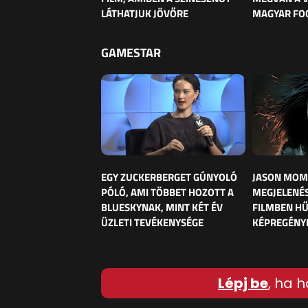
LÁTHATJUK JÖVŐRE
MAGYAR FO
GAMESTAR
EGY ZUCKERBERGET GÚNYOLÓ
JASON MOM
PÓLÓ, AMI TÖBBET HOZOTT A
MEGJELENÉS
BLUESKYNAK, MINT KÉT ÉV
FILMBEN HŰ
ÜZLETI TEVÉKENYSÉGE
KÉPREGÉNY
Lépj be
, ha h