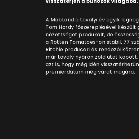
visszatérjen a bűnözők világába.
A MobLand a tavalyi év egyik legna
Tom Hardy főszereplésével készült
nézettséget produkált, de összessé
a Rotten Tomatoes-on stabil, 77 sz
Ritchie produceri és rendezői közre
már tavaly nyáron zöld utat kapott
azt is, hogy még idén visszatérhetün
premierdátum még várat magára.