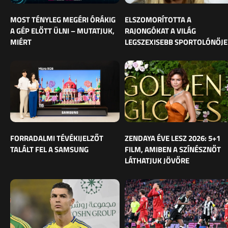
MOST TÉNYLEG MEGÉRI ÓRÁKIG
ELSZOMORÍTOTTA A
A GÉP ELŐTT ÜLNI – MUTATJUK,
RAJONGÓKAT A VILÁG
MIÉRT
LEGSZEXISEBB SPORTOLÓNŐJE
FORRADALMI TÉVÉKIJELZŐT
ZENDAYA ÉVE LESZ 2026: 5+1
TALÁLT FEL A SAMSUNG
FILM, AMIBEN A SZÍNÉSZNŐT
LÁTHATJUK JÖVŐRE