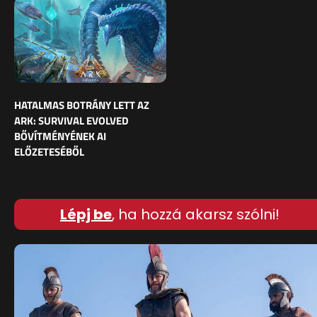
HATALMAS BOTRÁNY LETT AZ
ARK: SURVIVAL EVOLVED
BŐVÍTMÉNYÉNEK AI
ELŐZETESÉBŐL
Lépj be
, ha hozzá akarsz szólni!