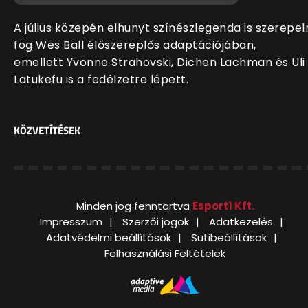
A július közepén elhunyt színészlegenda is szerepel
fog Wes Ball élőszereplős adaptációjában,
emellett Yvonne Strahovski, Dichen Lachman és Uli
Latukefu is a fedélzetre lépett.
KÖZVETÍTÉSEK
Minden jog fenntartva
Esport1 Kft.
Impresszum
Szerzői jogok
Adatkezelés
Adatvédelmi beállítások
Sütibeállítások
Felhasználási Feltételek