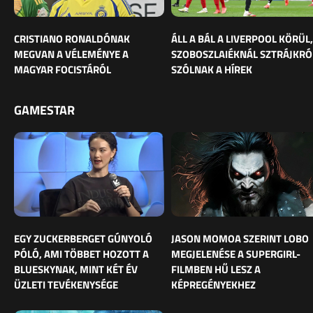
CRISTIANO RONALDÓNAK
ÁLL A BÁL A LIVERPOOL KÖRÜL,
MEGVAN A VÉLEMÉNYE A
SZOBOSZLAIÉKNÁL SZTRÁJKRÓ
MAGYAR FOCISTÁRÓL
SZÓLNAK A HÍREK
GAMESTAR
EGY ZUCKERBERGET GÚNYOLÓ
JASON MOMOA SZERINT LOBO
PÓLÓ, AMI TÖBBET HOZOTT A
MEGJELENÉSE A SUPERGIRL-
BLUESKYNAK, MINT KÉT ÉV
FILMBEN HŰ LESZ A
ÜZLETI TEVÉKENYSÉGE
KÉPREGÉNYEKHEZ