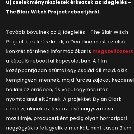
Új cselekményrészletek érkeztek az Ideglelés –
The Blair Witch Project rebootjáról.
Tovább bővülnek az új Ideglelés - The Blair Witch
Project körüli részletek, a Deadline most az első
konkrét történeti információkat is
megszellőztett
a készülő reboottal kapcsolatban. A film
középpontjában ezúttal egy család áll majd, akik
kempingezni mennek, majd furcsa zajokat kezdene
hallani az erdőben, és végül egymás után
nyomtalanul eltűnnek. A projektet Dylan Clark
rendezi, akinek ez lesz az első nagyszabású
mozifilmje, producerként pedig olyan horroripari
nagyágyúk is felügyelik a munkát, mint Jason Blum