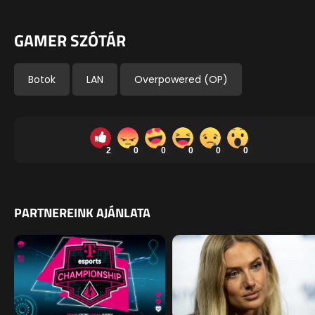
GAMER SZÓTÁR
Botok
LAN
Overpowered (OP)
2
0
0
0
0
0
PARTNEREINK AJÁNLATA