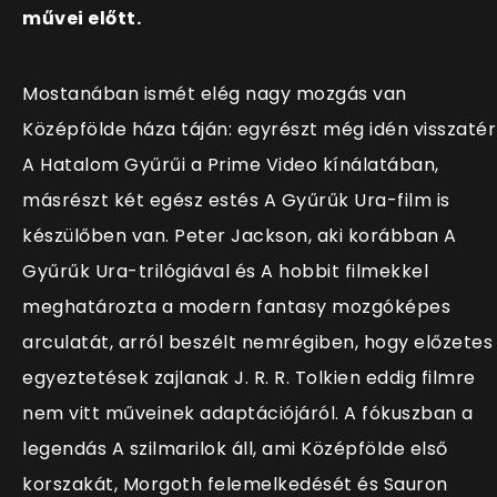
művei előtt.
Mostanában ismét elég nagy mozgás van
Középfölde háza táján: egyrészt még idén visszatér
A Hatalom Gyűrűi a Prime Video kínálatában,
másrészt két egész estés A Gyűrűk Ura-film is
készülőben van. Peter Jackson, aki korábban A
Gyűrűk Ura-trilógiával és A hobbit filmekkel
meghatározta a modern fantasy mozgóképes
arculatát, arról beszélt nemrégiben, hogy előzetes
egyeztetések zajlanak J. R. R. Tolkien eddig filmre
nem vitt műveinek adaptációjáról. A fókuszban a
legendás A szilmarilok áll, ami Középfölde első
korszakát, Morgoth felemelkedését és Sauron