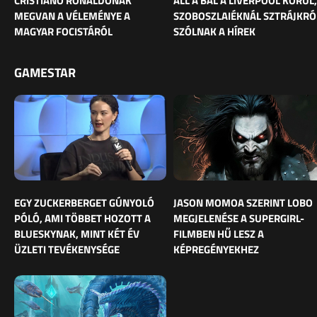
CRISTIANO RONALDÓNAK
ÁLL A BÁL A LIVERPOOL KÖRÜL,
MEGVAN A VÉLEMÉNYE A
SZOBOSZLAIÉKNÁL SZTRÁJKRÓ
MAGYAR FOCISTÁRÓL
SZÓLNAK A HÍREK
GAMESTAR
EGY ZUCKERBERGET GÚNYOLÓ
JASON MOMOA SZERINT LOBO
PÓLÓ, AMI TÖBBET HOZOTT A
MEGJELENÉSE A SUPERGIRL-
BLUESKYNAK, MINT KÉT ÉV
FILMBEN HŰ LESZ A
ÜZLETI TEVÉKENYSÉGE
KÉPREGÉNYEKHEZ