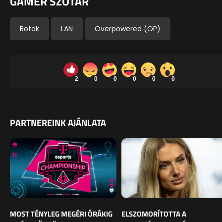
GAMER SZÓTÁR
Botok
LAN
Overpowered (OP)
2
0
0
0
0
0
PARTNEREINK AJÁNLATA
MOST TÉNYLEG MEGÉRI ÓRÁKIG
ELSZOMORÍTOTTA A