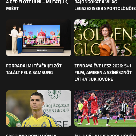
A GÉP ELŐTT ÜLNI – MUTATJUK,
RAJONGÓKAT A VILÁG
MIÉRT
LEGSZEXISEBB SPORTOLÓNŐJE
FORRADALMI TÉVÉKIJELZŐT
ZENDAYA ÉVE LESZ 2026: 5+1
TALÁLT FEL A SAMSUNG
FILM, AMIBEN A SZÍNÉSZNŐT
LÁTHATJUK JÖVŐRE