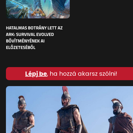
HATALMAS BOTRÁNY LETT AZ
ARK: SURVIVAL EVOLVED
BŐVÍTMÉNYÉNEK AI
ELŐZETESÉBŐL
Lépj be
, ha hozzá akarsz szólni!