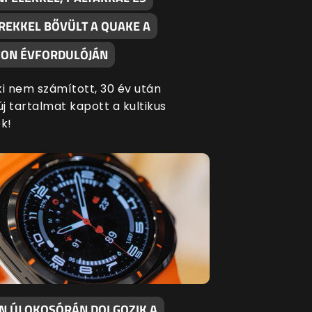
REKKEL BŐVÜLT A QUAKE A
ON ÉVFORDULÓJÁN
ki nem számított, 30 év után
új tartalmat kapott a kultikus
k!
EN ÚJ OKOSÓRÁN DOLGOZIK A