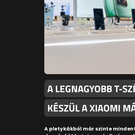
A LEGNAGYOBB T-SZ
KÉSZÜL A XIAOMI M
A pletykákból már szinte mindent 