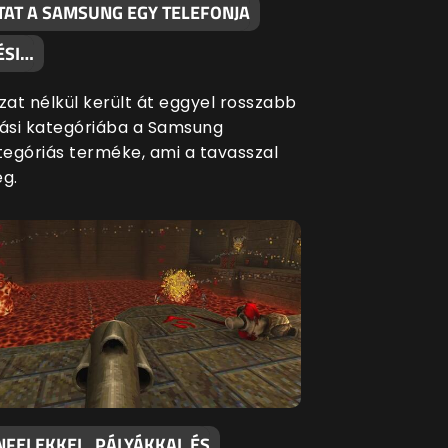
TAT A SAMSUNG EGY TELEFONJA
ÉSI…
at nélkül került át eggyel rosszabb
si kategóriába a Samsung
egóriás terméke, ami a tavasszal
eg.
NFELEKKEL, PÁLYÁKKAL ÉS