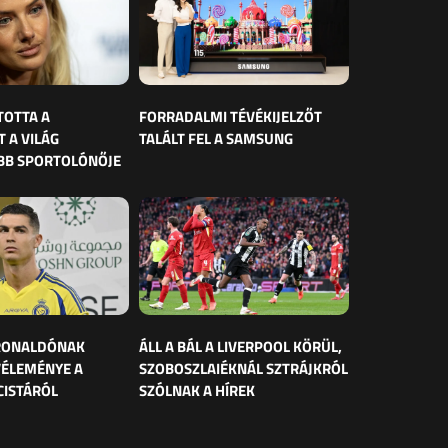
TOTTA A
FORRADALMI TÉVÉKIJELZŐT
 A VILÁG
TALÁLT FEL A SAMSUNG
BB SPORTOLÓNŐJE
 RONALDÓNAK
ÁLL A BÁL A LIVERPOOL KÖRÜL,
VÉLEMÉNYE A
SZOBOSZLAIÉKNÁL SZTRÁJKRÓL
CISTÁRÓL
SZÓLNAK A HÍREK