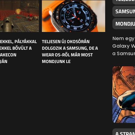
SAMSUN
MONDJU
Nem egy 
LEKKEL, PÁLYÁKKAL
TELJESEN ÚJ OKOSÓRÁN
Galaxy Wa
EKKEL BŐVÜLT A
DOLGOZIK A SAMSUNG, DE A
a Samsu
UAKECON
WEAR OS-RŐL MÁR MOST
JÁN
MONDJUNK LE
A STRAN