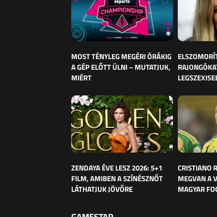
MOST TÉNYLEG MEGÉRI ÓRÁKIG
ELSZOMORÍ
A GÉP ELŐTT ÜLNI – MUTATJUK,
RAJONGÓKAT
MIÉRT
LEGSZEXISE
ZENDAYA ÉVE LESZ 2026: 5+1
CRISTIANO
FILM, AMIBEN A SZÍNÉSZNŐT
MEGVAN A 
LÁTHATJUK JÖVŐRE
MAGYAR FO
GAMESTAR