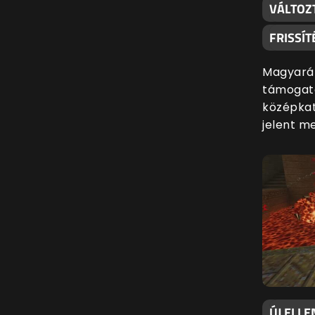
VÁLTOZ
FRISSÍT
Magyaráz
támogatá
középkat
jelent m
ÚJ ELLE