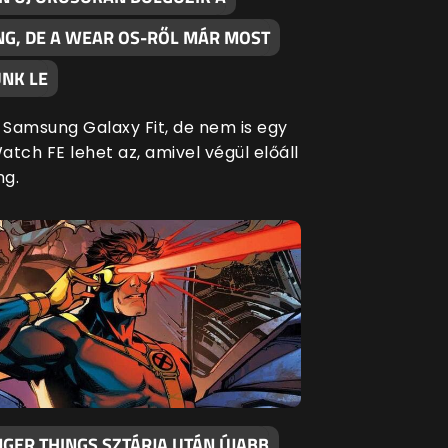
G, DE A WEAR OS-RŐL MÁR MOST
NK LE
Samsung Galaxy Fit, de nem is egy
tch FE lehet az, amivel végül előáll
ng.
GER THINGS SZTÁRJA UTÁN ÚJABB