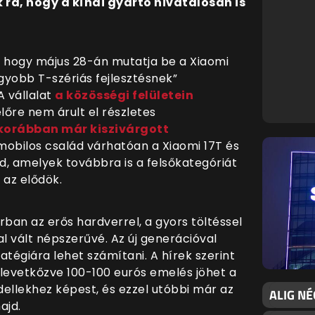
 rá, hogy a kínai gyártó hivatalosan is
e, hogy május 28-án mutatja be a Xiaomi
agyobb T-szériás fejlesztésnek”
A vállalat
a közösségi felületein
őre nem árult el részletes
korábban már kiszivárgott
mobilos család várhatóan a Xiaomi 17T és
jd, amelyek továbbra is a felsőkategóriát
az elődök.
rban az erős hardverrel, a gyors töltéssel
 vált népszerűvé. Az új generációval
tégiára lehet számítani. A hírek szerint
t levetkőzve 100-100 eurós emelés jöhet a
dellekhez képest, és ezzel utóbbi már az
ALIG NÉ
ajd.