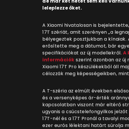
de már két hetet sem kell várnunk
leleplezze őket.
A Xiaomi hivatalosan is bejelentett
17T szériát, amit szerényen „a legn
bélyegeztek posztjukban a kínaiak. 
erősítette meg a dátumot, bár egyel
specifikációkat az új modellekről.
A 
információk
szerint azonban az új 
Xiaomi 17T Pro készülékekből áll ma
célozzák meg képességeikben, mint 
A T-széria az elmúlt években elsőso
és a versenyképes ár-érték aránnyal
kapcsolatban viszont már eltérő stra
ugyanis
a csúcstelefongyilkos jelző
17T-nél és a 17T Pronál a tavalyi mo
ezer eurós lélektani határt súrolja m