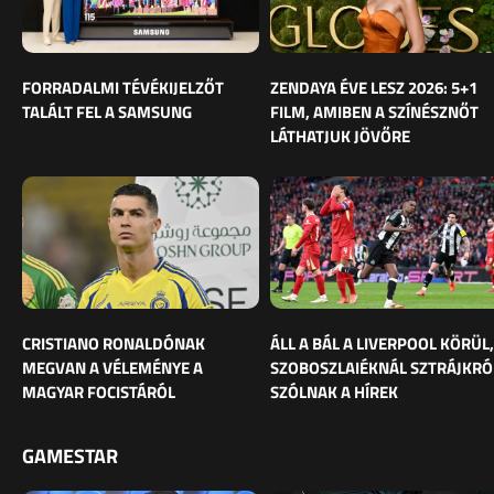
FORRADALMI TÉVÉKIJELZŐT
ZENDAYA ÉVE LESZ 2026: 5+1
TALÁLT FEL A SAMSUNG
FILM, AMIBEN A SZÍNÉSZNŐT
LÁTHATJUK JÖVŐRE
CRISTIANO RONALDÓNAK
ÁLL A BÁL A LIVERPOOL KÖRÜL,
MEGVAN A VÉLEMÉNYE A
SZOBOSZLAIÉKNÁL SZTRÁJKRÓ
MAGYAR FOCISTÁRÓL
SZÓLNAK A HÍREK
GAMESTAR