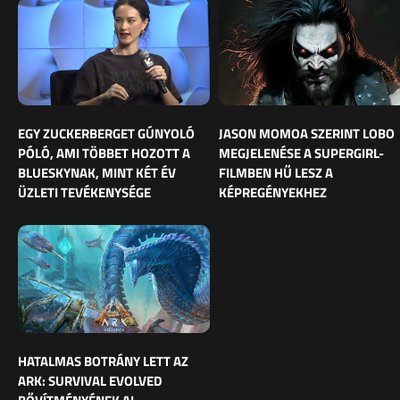
EGY ZUCKERBERGET GÚNYOLÓ
JASON MOMOA SZERINT LOBO
PÓLÓ, AMI TÖBBET HOZOTT A
MEGJELENÉSE A SUPERGIRL-
BLUESKYNAK, MINT KÉT ÉV
FILMBEN HŰ LESZ A
ÜZLETI TEVÉKENYSÉGE
KÉPREGÉNYEKHEZ
HATALMAS BOTRÁNY LETT AZ
ARK: SURVIVAL EVOLVED