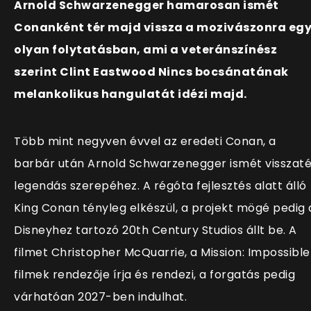
Arnold Schwarzenegger hamarosan ismét
Conanként tér majd vissza a mozivászonra eg
olyan folytatásban, ami a veteránszínész
szerint Clint Eastwood Nincs bocsánatának
melankolikus hangulatát idézi majd.
Több mint negyven évvel az eredeti Conan, a
barbár után Arnold Schwarzenegger ismét visszaté
legendás szerepéhez. A régóta fejlesztés alatt álló
King Conan tényleg elkészül, a projekt mögé pedig 
Disneyhez tartozó 20th Century Studios állt be. A
filmet Christopher McQuarrie, a Mission: Impossible
filmek rendezője írja és rendezi, a forgatás pedig
várhatóan 2027-ben indulhat.