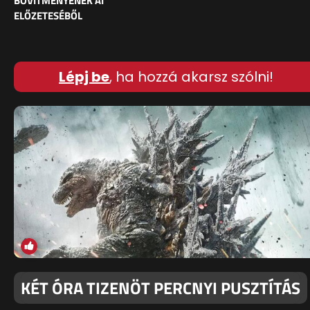
BŐVÍTMÉNYÉNEK AI
ELŐZETESÉBŐL
Lépj be
, ha hozzá akarsz szólni!
KÉT ÓRA TIZENÖT PERCNYI PUSZTÍTÁS