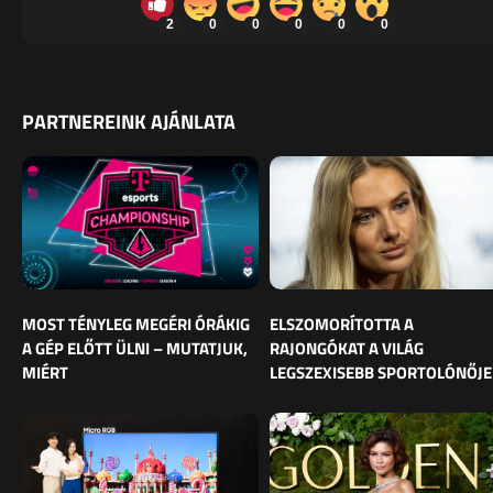
2
0
0
0
0
0
PARTNEREINK AJÁNLATA
MOST TÉNYLEG MEGÉRI ÓRÁKIG
ELSZOMORÍTOTTA A
A GÉP ELŐTT ÜLNI – MUTATJUK,
RAJONGÓKAT A VILÁG
MIÉRT
LEGSZEXISEBB SPORTOLÓNŐJE