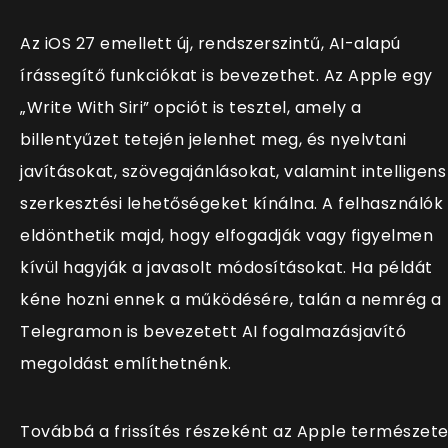
Az iOS 27 emellett új, rendszerszintű, AI-alapú
írássegítő funkciókat is bevezethet. Az Apple egy
„Write With Siri” opciót is tesztel, amely a
billentyűzet tetején jelenhet meg, és nyelvtani
javításokat, szövegajánlásokat, valamint intelligens
szerkesztési lehetőségeket kínálna. A felhasználók
eldönthetik majd, hogy elfogadják vagy figyelmen
kívül hagyják a javasolt módosításokat. Ha példát
kéne hozni ennek a működésére, talán a nemrég a
Telegramon is bevezetett AI fogalmazásjavító
megoldást említhetnénk.
Továbbá a frissítés részeként az Apple természet