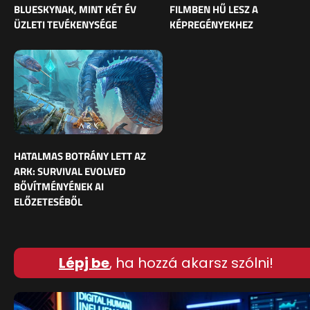
BLUESKYNAK, MINT KÉT ÉV
FILMBEN HŰ LESZ A
ÜZLETI TEVÉKENYSÉGE
KÉPREGÉNYEKHEZ
HATALMAS BOTRÁNY LETT AZ
ARK: SURVIVAL EVOLVED
BŐVÍTMÉNYÉNEK AI
ELŐZETESÉBŐL
Lépj be
, ha hozzá akarsz szólni!