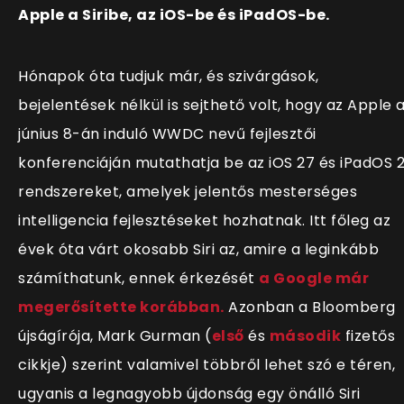
Apple a Siribe, az iOS-be és iPadOS-be.
Hónapok óta tudjuk már, és szivárgások,
bejelentések nélkül is sejthető volt, hogy az Apple 
június 8-án induló WWDC nevű fejlesztői
konferenciáján mutathatja be az iOS 27 és iPadOS 
rendszereket, amelyek jelentős mesterséges
intelligencia fejlesztéseket hozhatnak. Itt főleg az
évek óta várt okosabb Siri az, amire a leginkább
számíthatunk, ennek érkezését
a Google már
megerősítette korábban.
Azonban a Bloomberg
újságírója, Mark Gurman (
első
és
második
fizetős
cikkje) szerint valamivel többről lehet szó e téren,
ugyanis a legnagyobb újdonság egy önálló Siri