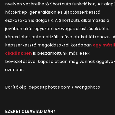
nyelven vezérelhető Shortcuts funkciókon, AI-alap
háttérkép-generáláson és új fotószerkesztő
eszközökön is dolgozik. A Shortcuts alkalmazás a
jövőben akár egyszerű szöveges utasításokból is
képes lehet automatizált műveleteket létrehozni. 
képszerkesztő megoldásokról korábban
egy mási
cikkünkben
is beszámoltunk már, ezek
bevezetésével kapcsolatban még vannak aggályo
azonban.
Borítókép: depositphotos.com / Wongphoto
EZEKET OLVASTAD MÁR?