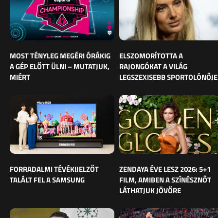
MOST TÉNYLEG MEGÉRI ÓRÁKIG
ELSZOMORÍTOTTA A
A GÉP ELŐTT ÜLNI – MUTATJUK,
RAJONGÓKAT A VILÁG
MIÉRT
LEGSZEXISEBB SPORTOLÓNŐJE
FORRADALMI TÉVÉKIJELZŐT
ZENDAYA ÉVE LESZ 2026: 5+1
TALÁLT FEL A SAMSUNG
FILM, AMIBEN A SZÍNÉSZNŐT
LÁTHATJUK JÖVŐRE