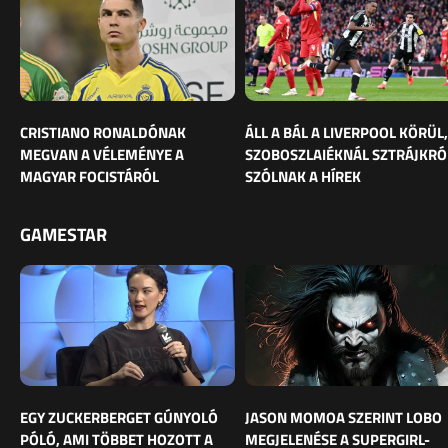
CRISTIANO RONALDÓNAK
ÁLL A BÁL A LIVERPOOL KÖRÜL,
MEGVAN A VÉLEMÉNYE A
SZOBOSZLAIÉKNÁL SZTRÁJKRÓ
MAGYAR FOCISTÁRÓL
SZÓLNAK A HÍREK
GAMESTAR
EGY ZUCKERBERGET GÚNYOLÓ
JASON MOMOA SZERINT LOBO
PÓLÓ, AMI TÖBBET HOZOTT A
MEGJELENÉSE A SUPERGIRL-