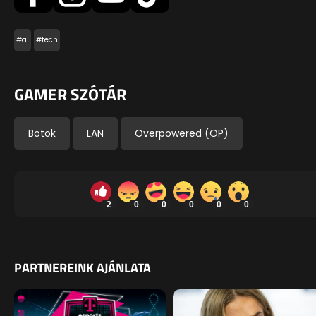
#ai
#tech
GAMER SZÓTÁR
Botok
LAN
Overpowered (OP)
2
0
0
0
0
0
PARTNEREINK AJÁNLATA