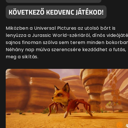
KÖVETKEZŐ KEDVENC JÁTÉKOD!
Miközben a Universal Pictures az utolsó bőrt is
lenyúzza a Jurassic World-szériáról, dínós videóját
sajnos finoman szólva sem terem minden bokorban
Néhány nap múlva szerencsére kezdődhet a futás,
meg a sikítás.