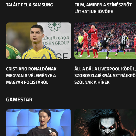
TALÁLT FEL A SAMSUNG
FILM, AMIBEN A SZÍNÉSZNŐT
LÁTHATJUK JÖVŐRE
CRISTIANO RONALDÓNAK
ÁLL A BÁL A LIVERPOOL KÖRÜL,
MEGVAN A VÉLEMÉNYE A
SZOBOSZLAIÉKNÁL SZTRÁJKRÓ
MAGYAR FOCISTÁRÓL
SZÓLNAK A HÍREK
GAMESTAR