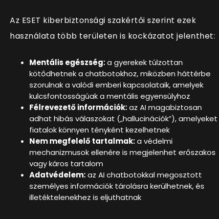
Az ESET kiberbiztonsági szakértői szerint ezek
használata több területen is kockázatot jelenthet:
Mentális egészség:
a gyerekek túlzottan
kötődhetnek a chatbotokhoz, miközben háttérbe
szorulnak a valódi emberi kapcsolataik, amelyek
kulcsfontosságúak a mentális egyensúlyhoz
Félrevezető információk:
az AI magabiztosan
adhat hibás válaszokat („hallucinációk”), amelyeket
fiatalok könnyen tényként kezelhetnek
Nem megfelelő tartalmak:
a védelmi
mechanizmusok ellenére is megjelenhet erőszakos
vagy káros tartalom
Adatvédelem:
az AI chatbotokkal megosztott
személyes információk tárolásra kerülhetnek, és
illetéktelenekhez is eljuthatnak