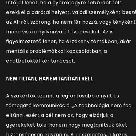
Intő jel lehet, ha a gyerek egyre több időt tölt
ezekkel a barátai helyett, valódi személyként beszé
az AI-ról, szorong, ha nem fér hozzá, vagy tényként
mond vissza nyilvánvaló tévedéseket. Az is
figyelmeztető lehet, ha érzékeny témákban, akár
mentális problémákkal kapcsolatban, a
chatbotoktól kér tanácsot.
NEM TILTANI, HANEM TANÍTANI KELL
A szakértők szerint a legfontosabb a nyílt és
támogató kommunikáció. „A technológia nem fog
eltűnni, ezért a cél nem az, hogy elzárjuk a
gyerekeket tőle, hanem hogy megtanítsuk őket
biztonságosan használni. A beszélgetés, a közös