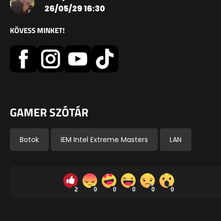
26/05/29 16:30
KÖVESS MINKET!
GAMER SZÓTÁR
Botok
IEM Intel Extreme Masters
LAN
2
0
0
0
0
0