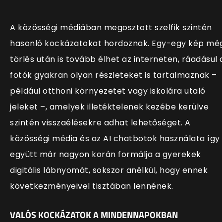
A közösségi médiában megosztott szelfik szintén
hasonló kockázatokat hordoznak. Egy-egy kép mé
törlés után is tovább élhet az interneten, ráadásul 
fotók gyakran olyan részleteket is tartalmaznak –
például otthoni környezetet vagy iskolára utaló
jeleket –, amelyek illetéktelenek kezébe kerülve
szintén visszaélésekre adhat lehetőséget. A
közösségi média és az AI chatbotok használata így
együtt már nagyon korán formálja a gyerekek
digitális lábnyomát, sokszor anélkül, hogy ennek
következményeivel tisztában lennének.
VALÓS KOCKÁZATOK A MINDENNAPOKBAN