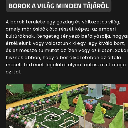
BOROK A VILÁG MINDEN TÁJÁRÓL
A borok területe egy gazdag és változatos világ,
amely már ősidők óta részét képezi az emberi
kultúráknak. Rengeteg tényező befolyásolja, hogya
értékelünk vagy választunk ki egy-egy kiváló bort,
és ez messze túlmutat az ízen vagy az illaton. Soka
hisznek abban, hogy a bor élvezetében az általa
mesélt történet legalább olyan fontos, mint maga
az ital.