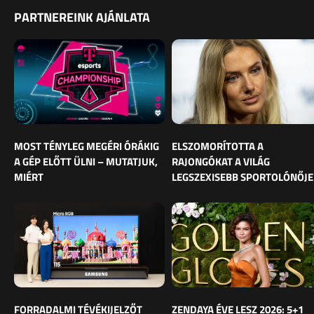
PARTNEREINK AJÁNLATA
MOST TÉNYLEG MEGÉRI ÓRÁKIG
ELSZOMORÍTOTTA A
A GÉP ELŐTT ÜLNI – MUTATJUK,
RAJONGÓKAT A VILÁG
MIÉRT
LEGSZEXISEBB SPORTOLÓNŐJE
FORRADALMI TÉVÉKIJELZŐT
ZENDAYA ÉVE LESZ 2026: 5+1