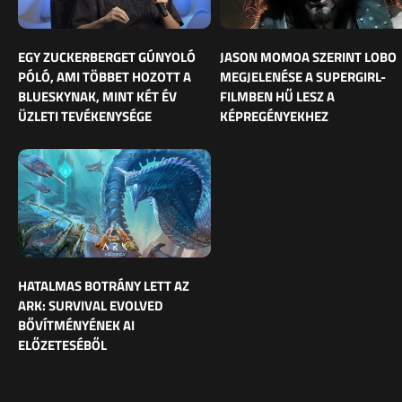
EGY ZUCKERBERGET GÚNYOLÓ
JASON MOMOA SZERINT LOBO
PÓLÓ, AMI TÖBBET HOZOTT A
MEGJELENÉSE A SUPERGIRL-
BLUESKYNAK, MINT KÉT ÉV
FILMBEN HŰ LESZ A
ÜZLETI TEVÉKENYSÉGE
KÉPREGÉNYEKHEZ
HATALMAS BOTRÁNY LETT AZ
ARK: SURVIVAL EVOLVED
BŐVÍTMÉNYÉNEK AI
ELŐZETESÉBŐL