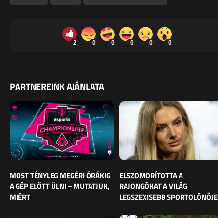
2
0
0
0
0
0
PARTNEREINK AJÁNLATA
MOST TÉNYLEG MEGÉRI ÓRÁKIG
ELSZOMORÍTOTTA A
A GÉP ELŐTT ÜLNI – MUTATJUK,
RAJONGÓKAT A VILÁG
MIÉRT
LEGSZEXISEBB SPORTOLÓNŐJE