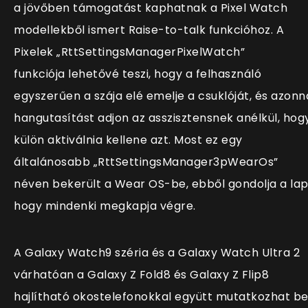
a jövőben támogatást kaphatnak a Pixel Watch
modellekből ismert Raise-to-talk funkcióhoz. A
Pixelek „
RttSettingsManagerPixelWatch”
funkciója
lehetővé teszi, hogy a felhasználó
egyszerűen a szája elé emelje a csuklóját, és azonn
hangutasítást adjon az asszisztensnek anélkül, hog
külön aktiválnia kellene azt. Most ez egy
általánosabb
„
RttSettingsManager3pWearOs”
néven bekerült a Wear OS-be, ebből gondolja a lap
hogy mindenki megkapja végre.
A Galaxy Watch9 széria és a Galaxy Watch Ultra 2
várhatóan a Galaxy Z Fold8 és Galaxy Z Flip8
hajlítható okostelefonokkal együtt mutatkozhat be