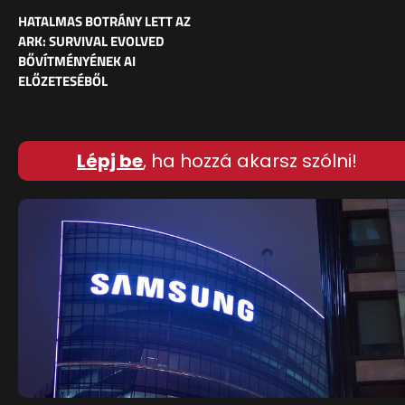
HATALMAS BOTRÁNY LETT AZ
ARK: SURVIVAL EVOLVED
BŐVÍTMÉNYÉNEK AI
ELŐZETESÉBŐL
Lépj be
, ha hozzá akarsz szólni!