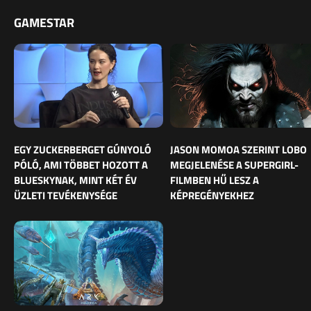
GAMESTAR
EGY ZUCKERBERGET GÚNYOLÓ
JASON MOMOA SZERINT LOBO
PÓLÓ, AMI TÖBBET HOZOTT A
MEGJELENÉSE A SUPERGIRL-
BLUESKYNAK, MINT KÉT ÉV
FILMBEN HŰ LESZ A
ÜZLETI TEVÉKENYSÉGE
KÉPREGÉNYEKHEZ