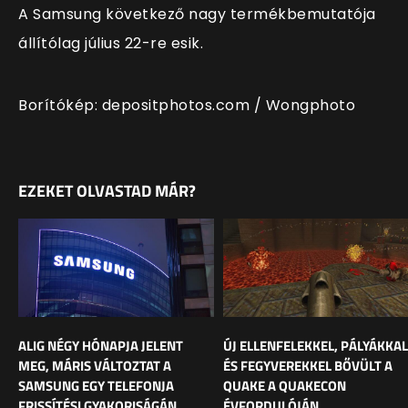
A Samsung következő nagy termékbemutatója
állítólag július 22-re esik.
Borítókép: depositphotos.com /
Wongphoto
EZEKET OLVASTAD MÁR?
ALIG NÉGY HÓNAPJA JELENT
ÚJ ELLENFELEKKEL, PÁLYÁKKAL
MEG, MÁRIS VÁLTOZTAT A
ÉS FEGYVEREKKEL BŐVÜLT A
SAMSUNG EGY TELEFONJA
QUAKE A QUAKECON
FRISSÍTÉSI GYAKORISÁGÁN
ÉVFORDULÓJÁN