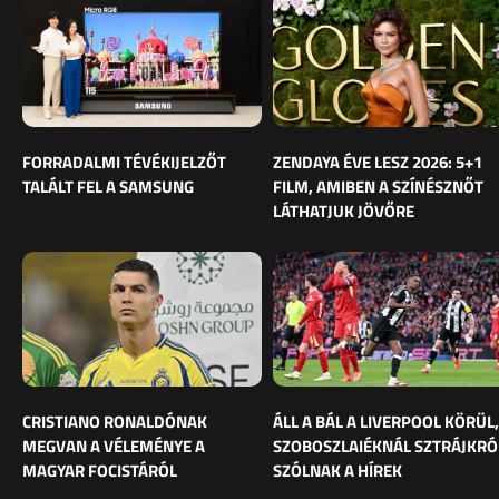
FORRADALMI TÉVÉKIJELZŐT
ZENDAYA ÉVE LESZ 2026: 5+1
TALÁLT FEL A SAMSUNG
FILM, AMIBEN A SZÍNÉSZNŐT
LÁTHATJUK JÖVŐRE
CRISTIANO RONALDÓNAK
ÁLL A BÁL A LIVERPOOL KÖRÜL,
MEGVAN A VÉLEMÉNYE A
SZOBOSZLAIÉKNÁL SZTRÁJKRÓ
MAGYAR FOCISTÁRÓL
SZÓLNAK A HÍREK