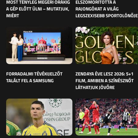
MOST TÉNYLEG MEGÉRI ÓRÁKIG
ELSZOMORÍTOTTA A
A GÉP ELŐTT ÜLNI – MUTATJUK,
RAJONGÓKAT A VILÁG
MIÉRT
LEGSZEXISEBB SPORTOLÓNŐJE
FORRADALMI TÉVÉKIJELZŐT
ZENDAYA ÉVE LESZ 2026: 5+1
TALÁLT FEL A SAMSUNG
FILM, AMIBEN A SZÍNÉSZNŐT
LÁTHATJUK JÖVŐRE