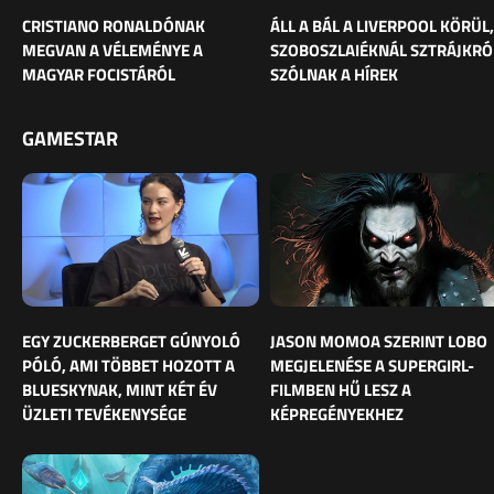
CRISTIANO RONALDÓNAK
ÁLL A BÁL A LIVERPOOL KÖRÜL,
MEGVAN A VÉLEMÉNYE A
SZOBOSZLAIÉKNÁL SZTRÁJKRÓ
MAGYAR FOCISTÁRÓL
SZÓLNAK A HÍREK
GAMESTAR
EGY ZUCKERBERGET GÚNYOLÓ
JASON MOMOA SZERINT LOBO
PÓLÓ, AMI TÖBBET HOZOTT A
MEGJELENÉSE A SUPERGIRL-
BLUESKYNAK, MINT KÉT ÉV
FILMBEN HŰ LESZ A
ÜZLETI TEVÉKENYSÉGE
KÉPREGÉNYEKHEZ