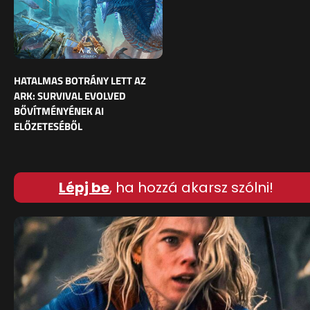
HATALMAS BOTRÁNY LETT AZ
ARK: SURVIVAL EVOLVED
BŐVÍTMÉNYÉNEK AI
ELŐZETESÉBŐL
Lépj be
, ha hozzá akarsz szólni!