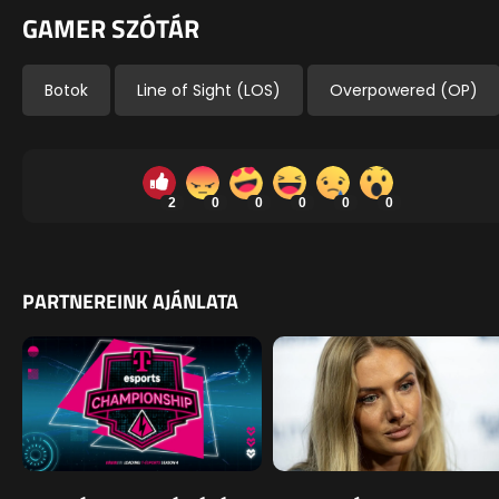
GAMER SZÓTÁR
Botok
Line of Sight (LOS)
Overpowered (OP)
2
0
0
0
0
0
PARTNEREINK AJÁNLATA