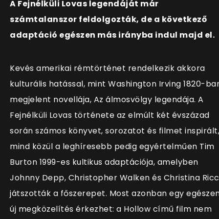
A Fejnélküli Lovas legendáját már
számtalanszor feldolgozták, de a következő
adaptáció egészen más irányba indul majd el.
Kevés amerikai rémtörténet rendelkezik akkora
kulturális hatással, mint Washington Irving 1820-ba
megjelent novellája, Az álmosvölgy legendája. A
Fejnélküli Lovas története az elmúlt két évszázad
során számos könyvet, sorozatot és filmet inspirált
mind közül a leghíresebb pedig egyértelműen Tim
Burton 1999-es kultikus adaptációja, amelyben
Johnny Depp, Christopher Walken és Christina Ricc
játszották a főszerepet. Most azonban egy egésze
új megközelítés érkezhet: a Hollow című film nem