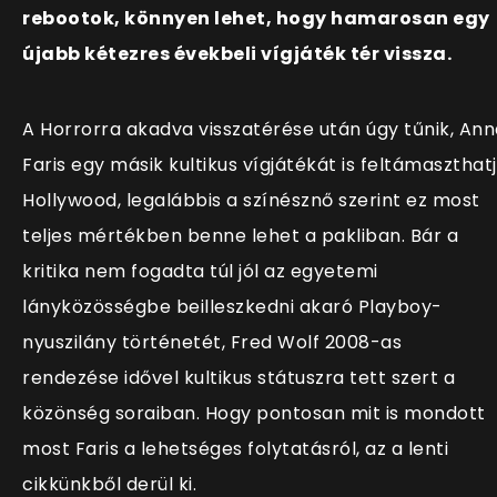
rebootok, könnyen lehet, hogy hamarosan egy
újabb kétezres évekbeli vígjáték tér vissza.
A Horrorra akadva visszatérése után úgy tűnik, Ann
Faris egy másik kultikus vígjátékát is feltámaszthat
Hollywood, legalábbis a színésznő szerint ez most
teljes mértékben benne lehet a pakliban. Bár a
kritika nem fogadta túl jól az egyetemi
lányközösségbe beilleszkedni akaró Playboy-
nyuszilány történetét, Fred Wolf 2008-as
rendezése
idővel kultikus státuszra tett szert a
közönség soraiban. Hogy pontosan mit is mondott
most Faris a lehetséges folytatásról, az a lenti
cikkünkből derül ki.