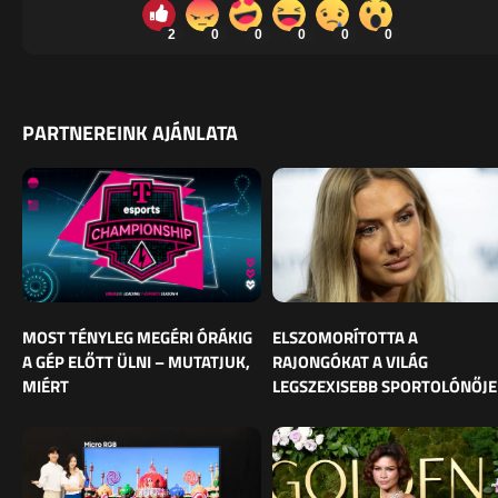
2
0
0
0
0
0
PARTNEREINK AJÁNLATA
MOST TÉNYLEG MEGÉRI ÓRÁKIG
ELSZOMORÍTOTTA A
A GÉP ELŐTT ÜLNI – MUTATJUK,
RAJONGÓKAT A VILÁG
MIÉRT
LEGSZEXISEBB SPORTOLÓNŐJE