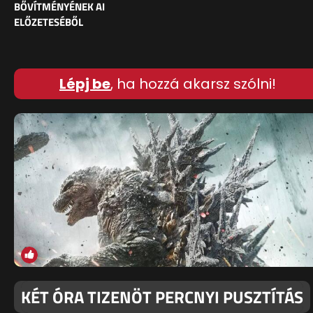
BŐVÍTMÉNYÉNEK AI
ELŐZETESÉBŐL
Lépj be
, ha hozzá akarsz szólni!
KÉT ÓRA TIZENÖT PERCNYI PUSZTÍTÁS