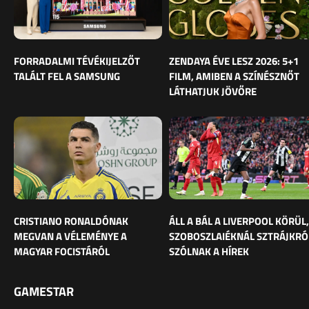
FORRADALMI TÉVÉKIJELZŐT
ZENDAYA ÉVE LESZ 2026: 5+1
TALÁLT FEL A SAMSUNG
FILM, AMIBEN A SZÍNÉSZNŐT
LÁTHATJUK JÖVŐRE
CRISTIANO RONALDÓNAK
ÁLL A BÁL A LIVERPOOL KÖRÜL,
MEGVAN A VÉLEMÉNYE A
SZOBOSZLAIÉKNÁL SZTRÁJKRÓ
MAGYAR FOCISTÁRÓL
SZÓLNAK A HÍREK
GAMESTAR