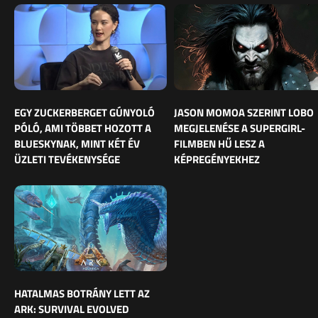
EGY ZUCKERBERGET GÚNYOLÓ
JASON MOMOA SZERINT LOBO
PÓLÓ, AMI TÖBBET HOZOTT A
MEGJELENÉSE A SUPERGIRL-
BLUESKYNAK, MINT KÉT ÉV
FILMBEN HŰ LESZ A
ÜZLETI TEVÉKENYSÉGE
KÉPREGÉNYEKHEZ
HATALMAS BOTRÁNY LETT AZ
ARK: SURVIVAL EVOLVED