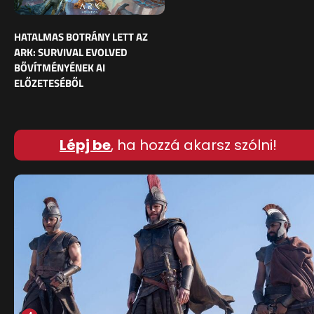
HATALMAS BOTRÁNY LETT AZ
ARK: SURVIVAL EVOLVED
BŐVÍTMÉNYÉNEK AI
ELŐZETESÉBŐL
Lépj be
, ha hozzá akarsz szólni!