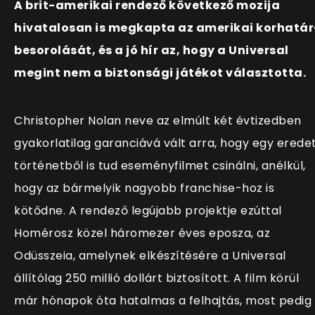
A brit-amerikai rendező következő mozija
hivatalosan is megkapta az amerikai korhatár
besorolását, és a jó hír az, hogy a Universal
megint nem a biztonsági játékot választotta.
Christopher Nolan neve az elmúlt két évtizedben
gyakorlatilag garanciává vált arra, hogy egy eredet
történetből is tud eseményfilmet csinálni, anélkül,
hogy az bármelyik nagyobb franchise-hoz is
kötődne. A rendező legújabb projektje ezúttal
Homérosz közel háromezer éves eposza, az
Odüsszeia, amelynek elkészítésére a Universal
állítólag 250 millió dollárt biztosított. A film körül
már hónapok óta hatalmas a felhajtás, most pedig