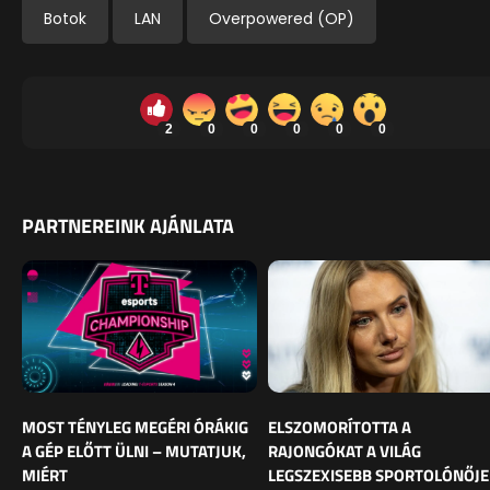
Botok
LAN
Overpowered (OP)
2
0
0
0
0
0
PARTNEREINK AJÁNLATA
MOST TÉNYLEG MEGÉRI ÓRÁKIG
ELSZOMORÍTOTTA A
A GÉP ELŐTT ÜLNI – MUTATJUK,
RAJONGÓKAT A VILÁG
MIÉRT
LEGSZEXISEBB SPORTOLÓNŐJE