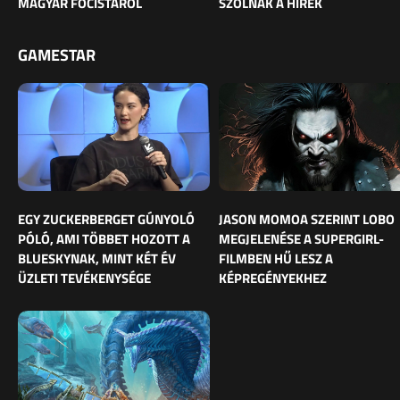
MAGYAR FOCISTÁRÓL
SZÓLNAK A HÍREK
GAMESTAR
EGY ZUCKERBERGET GÚNYOLÓ
JASON MOMOA SZERINT LOBO
PÓLÓ, AMI TÖBBET HOZOTT A
MEGJELENÉSE A SUPERGIRL-
BLUESKYNAK, MINT KÉT ÉV
FILMBEN HŰ LESZ A
ÜZLETI TEVÉKENYSÉGE
KÉPREGÉNYEKHEZ