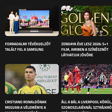
FORRADALMI TÉVÉKIJELZŐT
ZENDAYA ÉVE LESZ 2026: 5+1
TALÁLT FEL A SAMSUNG
FILM, AMIBEN A SZÍNÉSZNŐT
LÁTHATJUK JÖVŐRE
CRISTIANO RONALDÓNAK
ÁLL A BÁL A LIVERPOOL KÖRÜL,
MEGVAN A VÉLEMÉNYE A
SZOBOSZLAIÉKNÁL SZTRÁJKRÓ