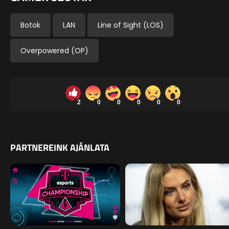
Botok
LAN
Line of Sight (LOS)
Overpowered (OP)
2
0
0
0
0
0
PARTNEREINK AJÁNLATA