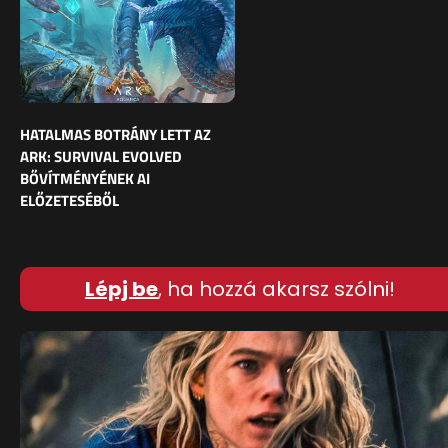
HATALMAS BOTRÁNY LETT AZ
ARK: SURVIVAL EVOLVED
BŐVÍTMÉNYÉNEK AI
ELŐZETESÉBŐL
Lépj be
, ha hozzá akarsz szólni!