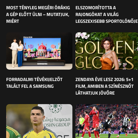
MOST TÉNYLEG MEGÉRI ÓRÁKIG
ELSZOMORÍTOTTA A
A GÉP ELŐTT ÜLNI – MUTATJUK,
RAJONGÓKAT A VILÁG
MIÉRT
LEGSZEXISEBB SPORTOLÓNŐJE
FORRADALMI TÉVÉKIJELZŐT
ZENDAYA ÉVE LESZ 2026: 5+1
TALÁLT FEL A SAMSUNG
FILM, AMIBEN A SZÍNÉSZNŐT
LÁTHATJUK JÖVŐRE