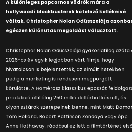
A különleges popcornos vödrök mára a
hollywoodi blockbusterek kötelező kellékeivé
váltak, Christopher Nolan Odüsszeiája azonba
egészen különutas megoldást választott.
Christopher Nolan Odüsszeiája gyakorlatilag azóta 
2026-os év egyik legjobban várt filmje, hogy
hivatalosan is bejelentették, az elmúlt hetekben
pedig a marketing is rendesen megpörgött
körülötte. A Homérosz klasszikus eposzát feldolgoz
produkció állítólag 250 millió dollárból készült, és
olyan sztárok szerepelnek benne, mint Matt Damon
Tom Holland, Robert Pattinson Zendaya vagy épp
Anne Hathaway, ráadásul ez lett a filmtörténet els