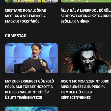
CRISTIANO RONALDÓNAK
ÁLL A BÁL A LIVERPOOL KÖRÜL,
MEGVAN A VÉLEMÉNYE A
SZOBOSZLAIÉKNÁL SZTRÁJKRÓ
MAGYAR FOCISTÁRÓL
SZÓLNAK A HÍREK
GAMESTAR
EGY ZUCKERBERGET GÚNYOLÓ
JASON MOMOA SZERINT LOBO
PÓLÓ, AMI TÖBBET HOZOTT A
MEGJELENÉSE A SUPERGIRL-
BLUESKYNAK, MINT KÉT ÉV
FILMBEN HŰ LESZ A
ÜZLETI TEVÉKENYSÉGE
KÉPREGÉNYEKHEZ