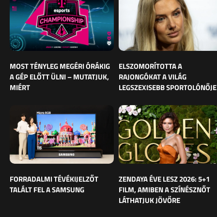
MOST TÉNYLEG MEGÉRI ÓRÁKIG
ELSZOMORÍTOTTA A
A GÉP ELŐTT ÜLNI – MUTATJUK,
RAJONGÓKAT A VILÁG
MIÉRT
LEGSZEXISEBB SPORTOLÓNŐJE
FORRADALMI TÉVÉKIJELZŐT
ZENDAYA ÉVE LESZ 2026: 5+1
TALÁLT FEL A SAMSUNG
FILM, AMIBEN A SZÍNÉSZNŐT
LÁTHATJUK JÖVŐRE