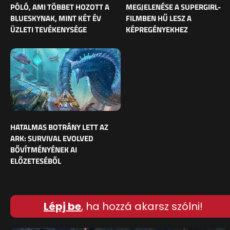
PÓLÓ, AMI TÖBBET HOZOTT A
MEGJELENÉSE A SUPERGIRL-
BLUESKYNAK, MINT KÉT ÉV
FILMBEN HŰ LESZ A
ÜZLETI TEVÉKENYSÉGE
KÉPREGÉNYEKHEZ
HATALMAS BOTRÁNY LETT AZ
ARK: SURVIVAL EVOLVED
BŐVÍTMÉNYÉNEK AI
ELŐZETESÉBŐL
Lépj be
, ha hozzá akarsz szólni!