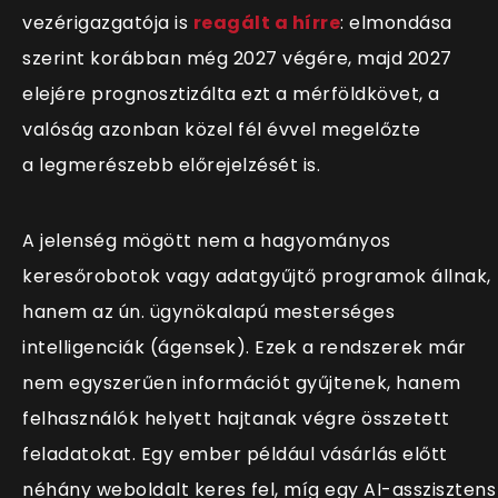
vezérigazgatója is
reagált a hírre
: elmondása
szerint korábban még 2027 végére, majd 2027
elejére prognosztizálta ezt a mérföldkövet, a
valóság azonban közel fél évvel megelőzte
a legmerészebb előrejelzését is.
A jelenség mögött nem a hagyományos
keresőrobotok vagy adatgyűjtő programok állnak,
hanem az ún. ügynökalapú mesterséges
intelligenciák (ágensek). Ezek a rendszerek már
nem egyszerűen információt gyűjtenek, hanem
felhasználók helyett hajtanak végre összetett
feladatokat. Egy ember például vásárlás előtt
néhány weboldalt keres fel, míg egy AI-asszisztens