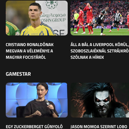
CRISTIANO RONALDÓNAK
ÁLL A BÁL A LIVERPOOL KÖRÜL,
MEGVAN A VÉLEMÉNYE A
SZOBOSZLAIÉKNÁL SZTRÁJKRÓ
MAGYAR FOCISTÁRÓL
SZÓLNAK A HÍREK
GAMESTAR
EGY ZUCKERBERGET GÚNYOLÓ
JASON MOMOA SZERINT LOBO