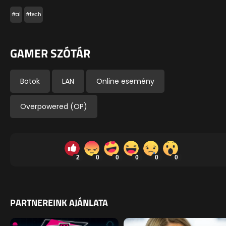
#ai
#tech
GAMER SZÓTÁR
Botok
LAN
Online esemény
Overpowered (OP)
2
0
0
0
0
0
PARTNEREINK AJÁNLATA