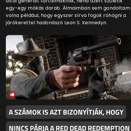
által generált tartalmaknak, néha azért születik
egy-egy mókás darab. Álmaimban sem gondoltam
volna például, hogy egyszer sírva fogok röhögni a
járókerettel hadonászó Leon S. Kennedyn.
A SZÁMOK IS AZT BIZONYÍTJÁK, HOGY
NINCS PÁRJA A RED DEAD REDEMPTION