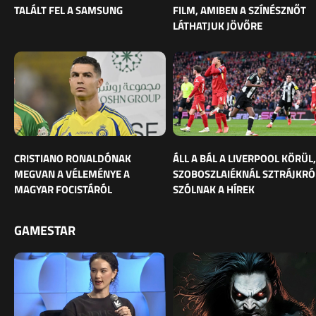
TALÁLT FEL A SAMSUNG
FILM, AMIBEN A SZÍNÉSZNŐT
LÁTHATJUK JÖVŐRE
CRISTIANO RONALDÓNAK
ÁLL A BÁL A LIVERPOOL KÖRÜL,
MEGVAN A VÉLEMÉNYE A
SZOBOSZLAIÉKNÁL SZTRÁJKRÓ
MAGYAR FOCISTÁRÓL
SZÓLNAK A HÍREK
GAMESTAR