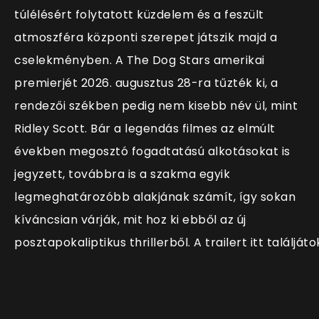
túlélésért folytatott küzdelem és a feszült
atmoszféra központi szerepet játszik majd a
cselekményben. A The Dog Stars amerikai
premierjét 2026. augusztus 28-ra tűzték ki, a
rendezői székben pedig nem kisebb név ül, mint
Ridley Scott. Bár a legendás filmes az elmúlt
években megosztó fogadtatású alkotásokat is
jegyzett, továbbra is a szakma egyik
legmeghatározóbb alakjának számít, így sokan
kíváncsian várják, mit hoz ki ebből az új
posztapokaliptikus thrillerből. A trailert itt találjáto