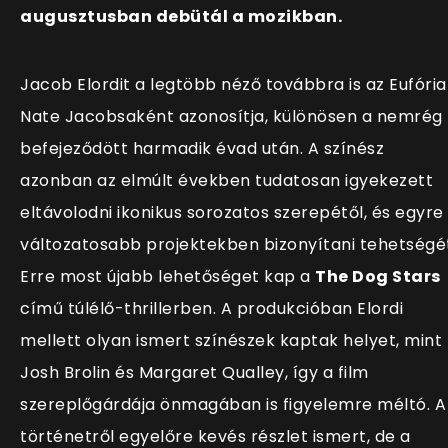
augusztusban debütál a mozikban.
Jacob Elordit a legtöbb néző továbbra is az Eufória
Nate Jacobsaként azonosítja, különösen a nemrég
befejeződött harmadik évad után. A színész
azonban az elmúlt években tudatosan igyekezett
eltávolodni ikonikus sorozatos szerepétől, és egyre
változatosabb projektekben bizonyítani tehetségé
Erre most újabb lehetőséget kap a
The Dog Stars
című túlélő-thrillerben. A produkcióban Elordi
mellett olyan ismert színészek kaptak helyet, mint
Josh Brolin és Margaret Qualley, így a film
szereplőgárdája önmagában is figyelemre méltó. A
történetről egyelőre kevés részlet ismert, de a