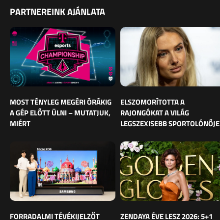
PARTNEREINK AJÁNLATA
MOST TÉNYLEG MEGÉRI ÓRÁKIG
ELSZOMORÍTOTTA A
A GÉP ELŐTT ÜLNI – MUTATJUK,
RAJONGÓKAT A VILÁG
MIÉRT
LEGSZEXISEBB SPORTOLÓNŐJE
FORRADALMI TÉVÉKIJELZŐT
ZENDAYA ÉVE LESZ 2026: 5+1