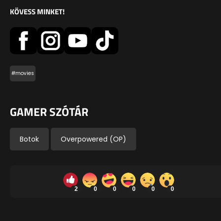
KÖVESS MINKET!
#movies
GAMER SZÓTÁR
Botok
Overpowered (OP)
2
0
0
0
0
0