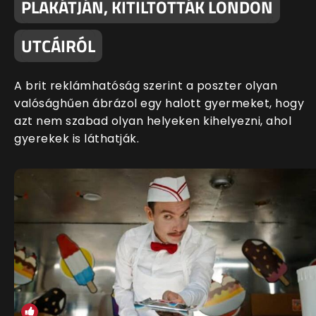
PLAKÁTJÁN, KITILTOTTÁK LONDON
UTCÁIRÓL
A brit reklámhatóság szerint a poszter olyan
valósághűen ábrázol egy halott gyermeket, hogy
azt nem szabad olyan helyeken kihelyezni, ahol
gyerekek is láthatják.