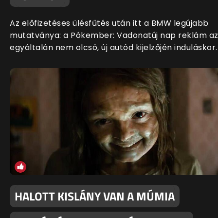
Az előfizetéses ülésfűtés után itt a BMW legújabb
mutatványa: a Pókember: Vadonatúj nap reklám a
egyáltalán nem olcsó, új autód kijelzőjén induláskor.
HALOTT KISLÁNY VAN A MÚMIA