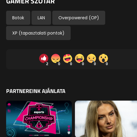
GAMER SZÓTÁR
Botok
LAN
Overpowered (OP)
XP (tapasztalati pontok)
2
0
0
0
0
0
PARTNEREINK AJÁNLATA