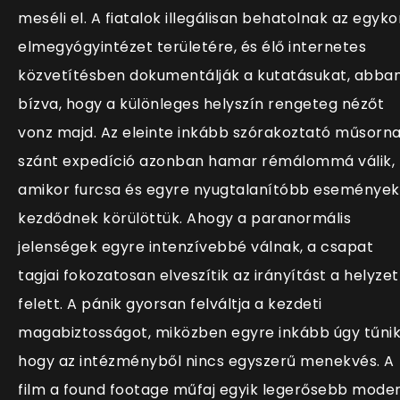
meséli el. A fiatalok illegálisan behatolnak az egyko
elmegyógyintézet területére, és élő internetes
közvetítésben dokumentálják a kutatásukat, abba
bízva, hogy a különleges helyszín rengeteg nézőt
vonz majd. Az eleinte inkább szórakoztató műsorn
szánt expedíció azonban hamar rémálommá válik,
amikor furcsa és egyre nyugtalanítóbb események
kezdődnek körülöttük. Ahogy a paranormális
jelenségek egyre intenzívebbé válnak, a csapat
tagjai fokozatosan elveszítik az irányítást a helyzet
felett. A pánik gyorsan felváltja a kezdeti
magabiztosságot, miközben egyre inkább úgy tűnik
hogy az intézményből nincs egyszerű menekvés. A
film a found footage műfaj egyik legerősebb mode