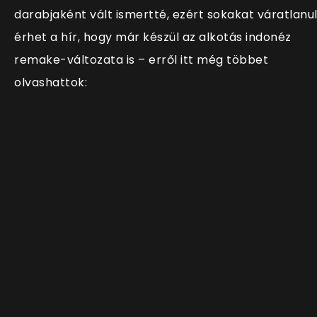
darabjaként vált ismertté, ezért sokakat váratlanu
érhet a hír, hogy már készül az alkotás indonéz
remake-változata is – erről itt még többet
olvashattok: