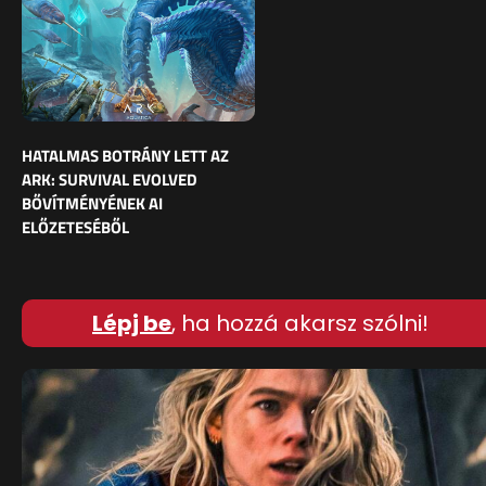
HATALMAS BOTRÁNY LETT AZ
ARK: SURVIVAL EVOLVED
BŐVÍTMÉNYÉNEK AI
ELŐZETESÉBŐL
Lépj be
, ha hozzá akarsz szólni!