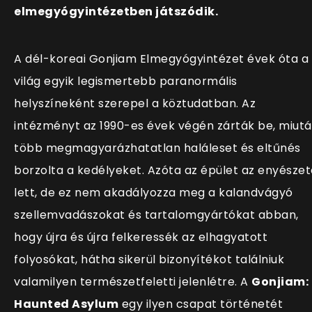
elmegyógyintézetben játszódik.
A dél-koreai Gonjiam Elmegyógyintézet évek óta a
világ egyik legismertebb paranormális
helyszíneként szerepel a köztudatban. Az
intézményt az 1990-es évek végén zárták be, miut
több megmagyarázhatatlan haláleset és eltűnés
borzolta a kedélyeket. Azóta az épület az enyészet
lett, de ez nem akadályozza meg a kalandvágyó
szellemvadászokat és tartalomgyártókat abban,
hogy újra és újra felkeressék az elhagyatott
folyosókat, hátha sikerül bizonyítékot találniuk
valamilyen természetfeletti jelenlétre. A
Gonjiam:
Haunted Asylum
egy ilyen csapat történetét