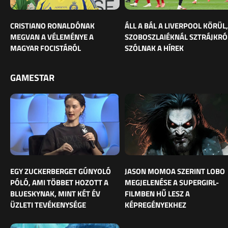
CRISTIANO RONALDÓNAK
ÁLL A BÁL A LIVERPOOL KÖRÜL,
MEGVAN A VÉLEMÉNYE A
SZOBOSZLAIÉKNÁL SZTRÁJKRÓ
MAGYAR FOCISTÁRÓL
SZÓLNAK A HÍREK
GAMESTAR
EGY ZUCKERBERGET GÚNYOLÓ
JASON MOMOA SZERINT LOBO
PÓLÓ, AMI TÖBBET HOZOTT A
MEGJELENÉSE A SUPERGIRL-
BLUESKYNAK, MINT KÉT ÉV
FILMBEN HŰ LESZ A
ÜZLETI TEVÉKENYSÉGE
KÉPREGÉNYEKHEZ