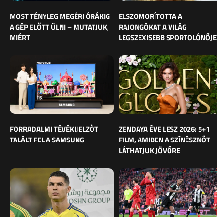
MOST TÉNYLEG MEGÉRI ÓRÁKIG
ELSZOMORÍTOTTA A
A GÉP ELŐTT ÜLNI – MUTATJUK,
RAJONGÓKAT A VILÁG
MIÉRT
LEGSZEXISEBB SPORTOLÓNŐJE
FORRADALMI TÉVÉKIJELZŐT
ZENDAYA ÉVE LESZ 2026: 5+1
TALÁLT FEL A SAMSUNG
FILM, AMIBEN A SZÍNÉSZNŐT
LÁTHATJUK JÖVŐRE