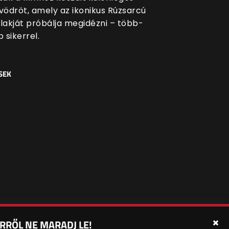
ödröt, amely az ikonikus Rúzsarcú
akját próbálja megidézni – több-
 sikerrel.
SEK
RRŐL NE MARADJ LE!