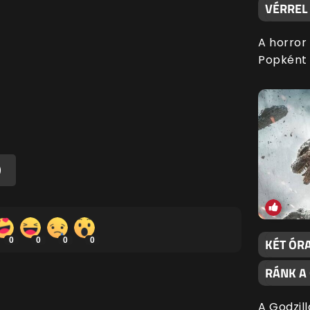
VÉRREL 
A horror
Popként 
)
KÉT ÓRA
0
0
0
0
RÁNK A
A Godzil