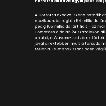
Horrorra akadva egyik politikai j
A Horrorra akadva-széria hatodik d
mozikban, és rögtön 54 millió dollár
pedig 105 millió dollárt fialt - az 
Tomatoes oldalán 24 százalékon áll a
alkotói, a Wayans-testvérek tértek 
jóval direktebben nyúlt a társadalmi
Melania Trumpnak szánt poén végül