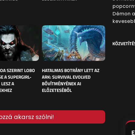
popcornv
Démon al
kevesebb
KÖZVETÍTÉ
OA SZERINT LOBO
HATALMAS BOTRÁNY LETT AZ
E A SUPERGIRL-
ARK: SURVIVAL EVOLVED
 LESZ A
BŐVÍTMÉNYÉNEK AI
EKHEZ
ELŐZETESÉBŐL
ozzá akarsz szólni!
E