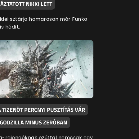
ÁZTATOTT NIKKI LETT
 idei sztárja hamarosan már Funko
is hódít.
 TIZENÖT PERCNYI PUSZTÍTÁS VÁR
 GODZILLA MINUS ZERÓBAN
la-rajongóknak ezúttal nemcsak egy