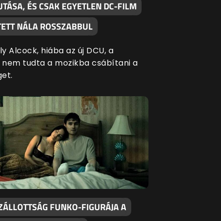
TÁSA, ÉS CSAK EGYETLEN DC-FILM
ÍTETT NÁLA ROSSZABBUL
ly Alcock, hiába az új DCU, a
l nem tudta a mozikba csábítani a
get.
ZÁLLOTTSÁG FUNKO-FIGURÁJA A