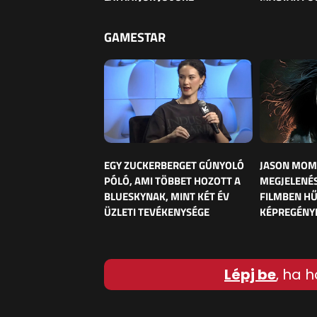
GAMESTAR
EGY ZUCKERBERGET GÚNYOLÓ
JASON MOM
PÓLÓ, AMI TÖBBET HOZOTT A
MEGJELENÉS
BLUESKYNAK, MINT KÉT ÉV
FILMBEN HŰ
ÜZLETI TEVÉKENYSÉGE
KÉPREGÉNY
Lépj be
, ha h