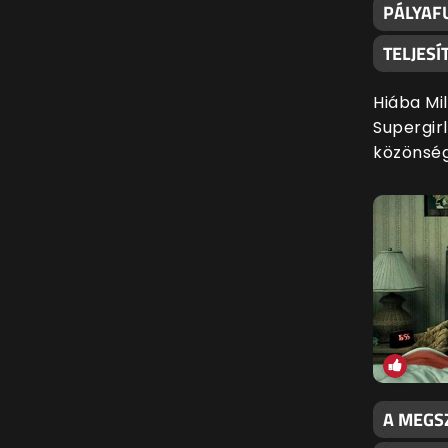
PÁLYAFU
TELJES
Hiába Mil
Supergir
közönsé
A MEGS