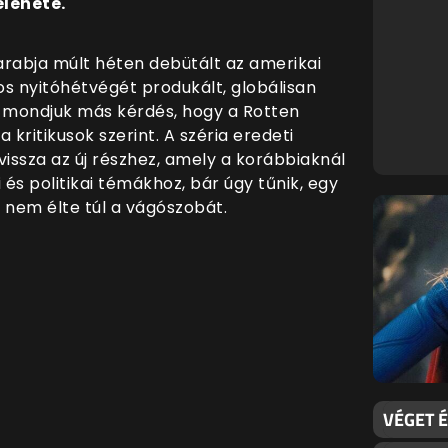
elenete.
arabja múlt héten debütált az amerikai
os nyitóhétvégét produkált, globálisan
már mondjuk más kérdés, hogy a Rotten
 kritikusok szerint. A széria eredeti
vissza az új részhez, amely a korábbiaknál
 és politikai témákhoz, bár úgy tűnik, egy
 nem élte túl a vágószobát.
VÉGET É