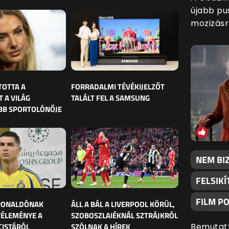
újabb pu
mozizásra
TOTTA A
FORRADALMI TÉVÉKIJELZŐT
 A VILÁG
TALÁLT FEL A SAMSUNG
BB SPORTOLÓNŐJE
NEM BI
FELSIKÍ
FILM P
 RONALDÓNAK
ÁLL A BÁL A LIVERPOOL KÖRÜL,
VÉLEMÉNYE A
SZOBOSZLAIÉKNÁL SZTRÁJKRÓL
CISTÁRÓL
SZÓLNAK A HÍREK
Bemutatt