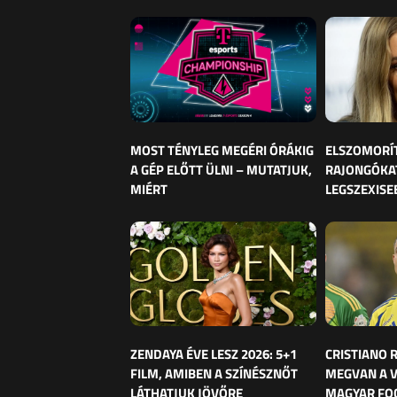
MOST TÉNYLEG MEGÉRI ÓRÁKIG
ELSZOMORÍ
A GÉP ELŐTT ÜLNI – MUTATJUK,
RAJONGÓKAT
MIÉRT
LEGSZEXISE
ZENDAYA ÉVE LESZ 2026: 5+1
CRISTIANO
FILM, AMIBEN A SZÍNÉSZNŐT
MEGVAN A 
LÁTHATJUK JÖVŐRE
MAGYAR FO