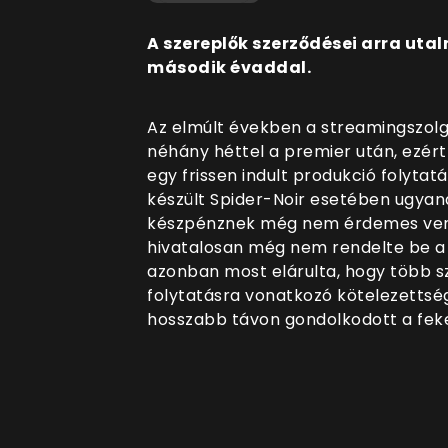
A szereplők szerződései arra uta
második évaddal.
Az elmúlt években a streamingszolg
néhány héttel a premier után, ezér
egy frissen indult produkció folytat
készült Spider-Noir esetében ugyana
készpénznek még nem érdemes venni
hivatalosan még nem rendelte be a 
azonban most elárulta, hogy több s
folytatásra vonatkozó kötelezettség
hosszabb távon gondolkodott a fe