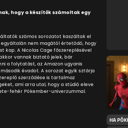
lnak, hogy a készítők számoltak egy
áltatók számos sorozatot kaszáltak el
t egyáltalán nem magától értetődő, hogy
ást kap. A Nicolas Cage főszereplésével
kkor vannak biztató jelek, bár
 a folytatást, az Amazon ugyanis
második évadot. A sorozat egyik sztárja
zereplő szerződése is tartalmaz
eket, ami arra utal, hogy a stúdió eleve
kete-fehér Pókember-univerzummal.
HA PÓK