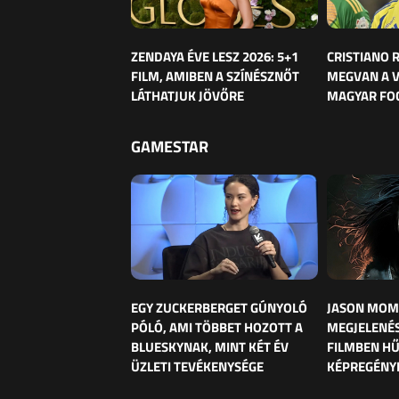
ZENDAYA ÉVE LESZ 2026: 5+1
CRISTIANO
FILM, AMIBEN A SZÍNÉSZNŐT
MEGVAN A 
LÁTHATJUK JÖVŐRE
MAGYAR FO
GAMESTAR
EGY ZUCKERBERGET GÚNYOLÓ
JASON MOM
PÓLÓ, AMI TÖBBET HOZOTT A
MEGJELENÉS
BLUESKYNAK, MINT KÉT ÉV
FILMBEN HŰ
ÜZLETI TEVÉKENYSÉGE
KÉPREGÉNY