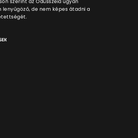
lson szerint az Odüsszeia ugyan
an lenyűgöző, de nem képes átadni a
tettségét.
SEK