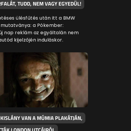
FALÁT, TUDD, NEM VAGY EGYEDÜL!
etéses ülésfűtés után itt a BMW
 mutatványa: a Pókember:
j nap reklám az egyáltalán nem
 autód kijelzőjén induláskor.
 KISLÁNY VAN A MÚMIA PLAKÁTJÁN,
OTTÁK LONDON UTCÁIRÓL