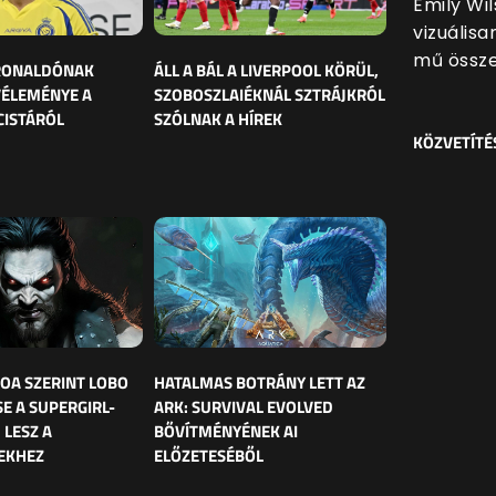
Emily Wi
vizuális
mű össze
 RONALDÓNAK
ÁLL A BÁL A LIVERPOOL KÖRÜL,
VÉLEMÉNYE A
SZOBOSZLAIÉKNÁL SZTRÁJKRÓL
CISTÁRÓL
SZÓLNAK A HÍREK
KÖZVETÍTÉ
OA SZERINT LOBO
HATALMAS BOTRÁNY LETT AZ
E A SUPERGIRL-
ARK: SURVIVAL EVOLVED
 LESZ A
BŐVÍTMÉNYÉNEK AI
EKHEZ
ELŐZETESÉBŐL