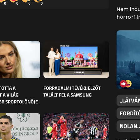
0
0
0
0
Nem indul
horrorfil
TOTTA A
FORRADALMI TÉVÉKIJELZŐT
 A VILÁG
TALÁLT FEL A SAMSUNG
„LÁTVÁN
BB SPORTOLÓNŐJE
FORDÍT
NOLAN