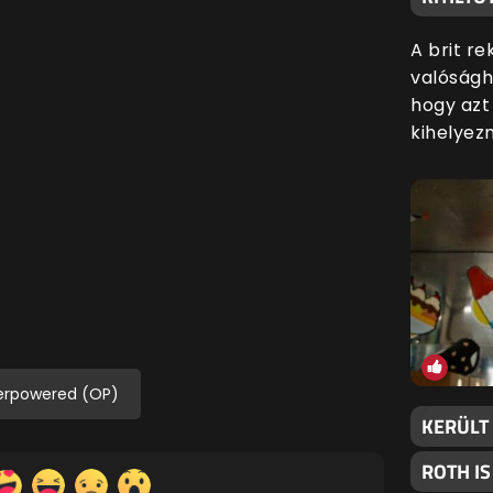
A brit r
valóságh
hogy azt
kihelyezn
rpowered (OP)
KERÜLT 
ROTH IS