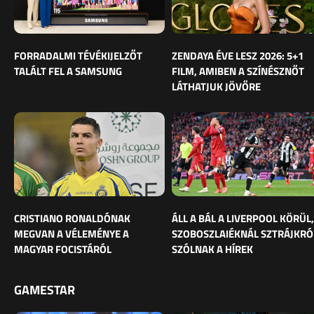
FORRADALMI TÉVÉKIJELZŐT
ZENDAYA ÉVE LESZ 2026: 5+1
TALÁLT FEL A SAMSUNG
FILM, AMIBEN A SZÍNÉSZNŐT
LÁTHATJUK JÖVŐRE
CRISTIANO RONALDÓNAK
ÁLL A BÁL A LIVERPOOL KÖRÜL,
MEGVAN A VÉLEMÉNYE A
SZOBOSZLAIÉKNÁL SZTRÁJKRÓ
MAGYAR FOCISTÁRÓL
SZÓLNAK A HÍREK
GAMESTAR