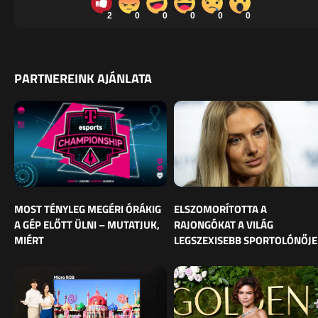
2
0
0
0
0
0
PARTNEREINK AJÁNLATA
MOST TÉNYLEG MEGÉRI ÓRÁKIG
ELSZOMORÍTOTTA A
A GÉP ELŐTT ÜLNI – MUTATJUK,
RAJONGÓKAT A VILÁG
MIÉRT
LEGSZEXISEBB SPORTOLÓNŐJE