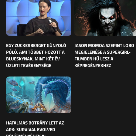
EGY ZUCKERBERGET GÚNYOLÓ
JASON MOMOA SZERINT LOBO
PÓLÓ, AMI TÖBBET HOZOTT A
MEGJELENÉSE A SUPERGIRL-
BLUESKYNAK, MINT KÉT ÉV
FILMBEN HŰ LESZ A
ÜZLETI TEVÉKENYSÉGE
KÉPREGÉNYEKHEZ
HATALMAS BOTRÁNY LETT AZ
ARK: SURVIVAL EVOLVED