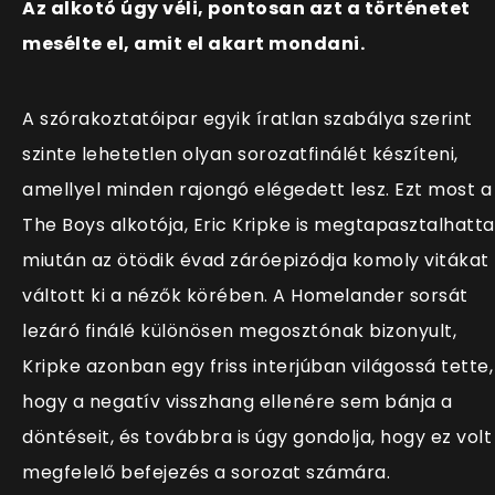
Az alkotó úgy véli, pontosan azt a történetet
mesélte el, amit el akart mondani.
A szórakoztatóipar egyik íratlan szabálya szerint
szinte lehetetlen olyan sorozatfinálét készíteni,
amellyel minden rajongó elégedett lesz. Ezt most a
The Boys alkotója, Eric Kripke is megtapasztalhatta
miután az ötödik évad záróepizódja komoly vitákat
váltott ki a nézők körében. A Homelander sorsát
lezáró finálé különösen megosztónak bizonyult,
Kripke azonban egy friss interjúban világossá tette,
hogy a negatív visszhang ellenére sem bánja a
döntéseit, és továbbra is úgy gondolja, hogy ez volt
megfelelő befejezés a sorozat számára.