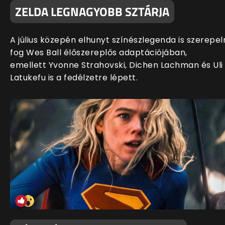
ZELDA LEGNAGYOBB SZTÁRJA
A július közepén elhunyt színészlegenda is szerepel
fog Wes Ball élőszereplős adaptációjában,
emellett Yvonne Strahovski, Dichen Lachman és Uli
Latukefu is a fedélzetre lépett.