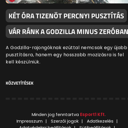
KÉT ÓRA TIZENÖT PERCNYI PUSZTÍTÁS
VÁR RÁNK A GODZILLA MINUS ZERÓBA
A Godzilla-rajongóknak ezúttal nemcsak egy újabb
pusztításra, hanem egy hosszabb mozizásra is fel
kell készülniük.
KÖZVETÍTÉSEK
Minden jog fenntartva
Esport1 Kft.
Impresszum
Szerzői jogok
Adatkezelés
Adatvédelmi beállítások
Sütibeállítások