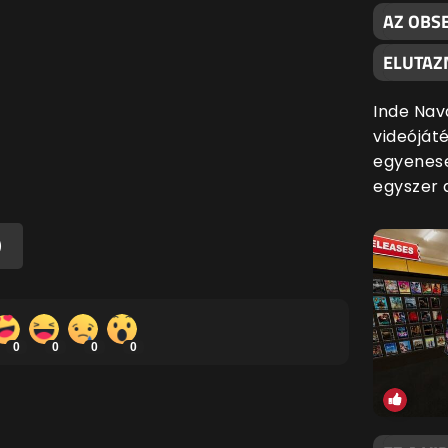
AZ OBSE
ELUTAZ
Inde Nav
videójáté
egyenese
egyszer 
)
0
0
0
0