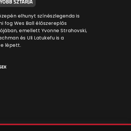
YOBB SZTÁRJA
közepén elhunyt színészlegenda is
ni fog Wes Ball élőszereplős
ójában, emellett Yvonne Strahovski,
achman és Uli Latukefu is a
e lépett.
SEK