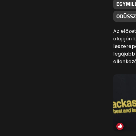
EGYMILL
ODÜSSZ
Az előzet
alapján 
leszerep
legújabb
ellenkező