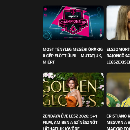
MOST TÉNYLEG MEGÉRI ÓRÁKIG
ELSZOMORÍ
A GÉP ELŐTT ÜLNI – MUTATJUK,
RAJONGÓKAT
MIÉRT
LEGSZEXISE
ZENDAYA ÉVE LESZ 2026: 5+1
CRISTIANO
FILM, AMIBEN A SZÍNÉSZNŐT
MEGVAN A 
LÁTHATJUK JÖVŐRE
MAGYAR FO