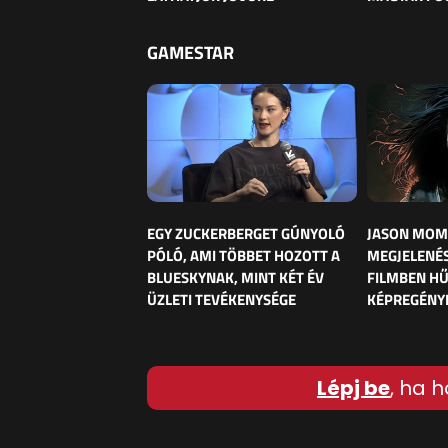
GAMESTAR
EGY ZUCKERBERGET GÚNYOLÓ
JASON MOM
PÓLÓ, AMI TÖBBET HOZOTT A
MEGJELENÉS
BLUESKYNAK, MINT KÉT ÉV
FILMBEN HŰ
ÜZLETI TEVÉKENYSÉGE
KÉPREGÉNY
Lépj be
, ha h