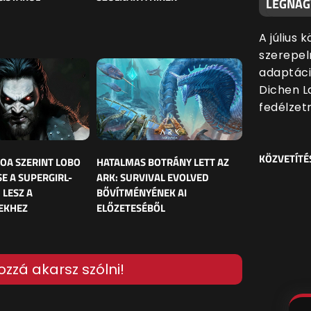
LEGNAG
A július 
szerepel
adaptáci
Dichen L
fedélzetr
KÖZVETÍTÉ
OA SZERINT LOBO
HATALMAS BOTRÁNY LETT AZ
E A SUPERGIRL-
ARK: SURVIVAL EVOLVED
 LESZ A
BŐVÍTMÉNYÉNEK AI
EKHEZ
ELŐZETESÉBŐL
ozzá akarsz szólni!