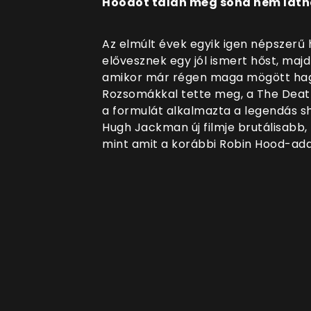
Hoodot talán még soha nem láth
Az elmúlt évek egyik igen népszerű 
elővesznek egy jól ismert hőst, maj
amikor már régen maga mögött hagy
Rozsomákkal tette meg, a The Death
a formulát alkalmazta a legendás sh
Hugh Jackman új filmje brutálisabb,
mint amit a korábbi Robin Hood-ad