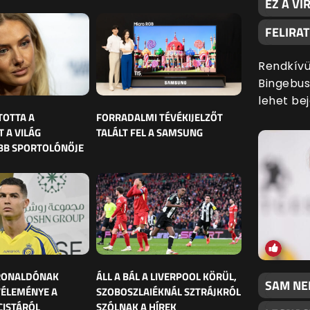
EZ A VI
FELIRA
Rendkívül
Bingebust
lehet bej
TOTTA A
FORRADALMI TÉVÉKIJELZŐT
 A VILÁG
TALÁLT FEL A SAMSUNG
BB SPORTOLÓNŐJE
 RONALDÓNAK
ÁLL A BÁL A LIVERPOOL KÖRÜL,
SAM NEI
VÉLEMÉNYE A
SZOBOSZLAIÉKNÁL SZTRÁJKRÓL
CISTÁRÓL
SZÓLNAK A HÍREK