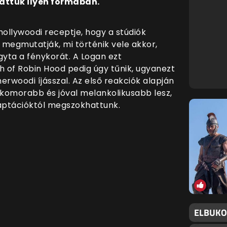
attuk ilyen formában.
hollywoodi receptje, hogy a stúdiók
d megmutatják, mi történik vele akkor,
ta a fénykorát. A Logan ezt
 of Robin Hood pedig úgy tűnik, ugyanezt
erwoodi íjásszal. Az első reakciók alapján
 komorabb és jóval melankolikusabb lesz,
aptációktól megszokhattunk.
ELBUKO