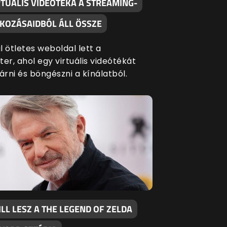
RTUÁLIS VIDEÓTÉKA A STREAMING-
TKOZÁSAIDBÓL ÁLL ÖSSZE
 ötletes weboldal lett a
er, ahol egy virtuális videótékát
árni és böngészni a kínálatból.
LL LESZ A THE LEGEND OF ZELDA