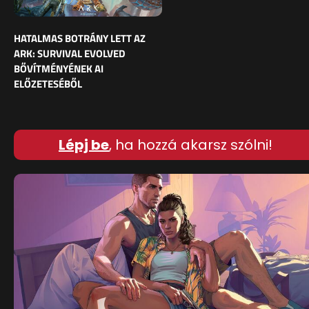
HATALMAS BOTRÁNY LETT AZ
ARK: SURVIVAL EVOLVED
BŐVÍTMÉNYÉNEK AI
ELŐZETESÉBŐL
Lépj be
, ha hozzá akarsz szólni!