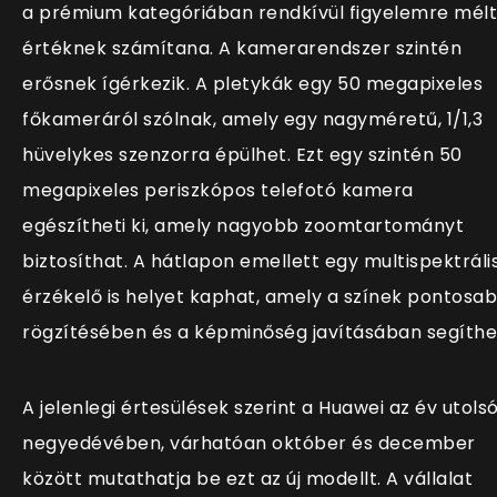
a prémium kategóriában rendkívül figyelemre mél
értéknek számítana. A kamerarendszer szintén
erősnek ígérkezik. A pletykák egy 50 megapixeles
főkameráról szólnak, amely egy nagyméretű, 1/1,3
hüvelykes szenzorra épülhet. Ezt egy szintén 50
megapixeles periszkópos telefotó kamera
egészítheti ki, amely nagyobb zoomtartományt
biztosíthat. A hátlapon emellett egy multispektráli
érzékelő is helyet kaphat, amely a színek pontosa
rögzítésében és a képminőség javításában segíthe
A jelenlegi értesülések szerint a Huawei az év utols
negyedévében, várhatóan október és december
között mutathatja be ezt az új modellt. A vállalat