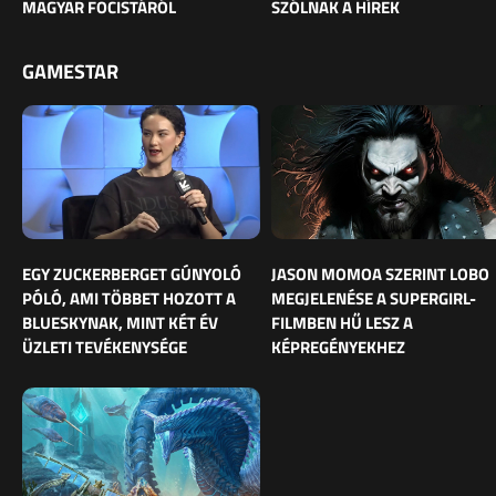
MAGYAR FOCISTÁRÓL
SZÓLNAK A HÍREK
GAMESTAR
EGY ZUCKERBERGET GÚNYOLÓ
JASON MOMOA SZERINT LOBO
PÓLÓ, AMI TÖBBET HOZOTT A
MEGJELENÉSE A SUPERGIRL-
BLUESKYNAK, MINT KÉT ÉV
FILMBEN HŰ LESZ A
ÜZLETI TEVÉKENYSÉGE
KÉPREGÉNYEKHEZ