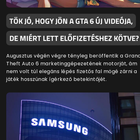
TÖK JÓ, HOGY JÖN A GTA 6 ÚJ VIDEÓJA,
DE MIÉRT LETT ELŐFIZETÉSHEZ KÖTVE?
Augusztus végén végre tényleg beröffentik a Gran
Theft Auto 6 marketinggépezetének motorját, ám
nem volt túl elegáns lépés fizetős fal mögé zárni a
játék hosszúnak ígérkező betekintőjét.