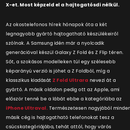
X-et. Most képzeld el a hajtogatósdi nélkül.
Az okostelefonos hírek hónapok óta a két
legnagyobb gyártó hajtogatható készülékeiről
szólnak. A Samsung idén már a nyolcadik
generációval készül Galaxy Z Fold és Z Flip téren.
Sőt, a szokásos modelleken túl egy szélesebb
képarányú verzió is jöhet a Z Foldból, míg a
klasszikus kiadását
Z Fold Ultrara
nevezi át a
gyártó. A másik oldalon pedig ott az Apple, ami
először tenné be a lábát ebbe a kategóriába az
iPhone Ultraval.
Természetesen nagyjából minde
másik cég is hajtogatható telefonokat tesz a
csúcskategóriájába, tehát attól, hogy várós