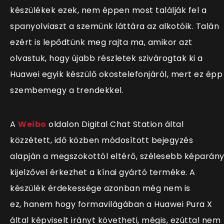
készülékek ezek, nem éppen most találják fel a
spanyolviaszt a szemünk láttára az alkotóik. Talán
ezért is lepődtünk meg rajta ma, amikor azt
olvastuk, hogy újabb részletek szivárogtak ki a
Huawei egyik készülő okostelefonjáról, mert ez épp
szembemegy a trendekkel.
A
Weibo
oldalon Digital Chat Station által
közzétett, idő közben módosított bejegyzés
alapján
a megszokottól eltérő, szélesebb képarán
kijelzővel érkezhet a kínai gyártó terméke. A
készülék érdekessége azonban még nem is
ez, hanem hogy formavilágában a Huawei Pura X
által képviselt irányt követheti, mégis, ezúttal nem