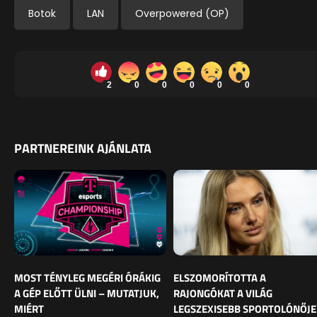
Botok
LAN
Overpowered (OP)
2
0
0
0
0
0
PARTNEREINK AJÁNLATA
MOST TÉNYLEG MEGÉRI ÓRÁKIG
ELSZOMORÍTOTTA A
A GÉP ELŐTT ÜLNI – MUTATJUK,
RAJONGÓKAT A VILÁG
MIÉRT
LEGSZEXISEBB SPORTOLÓNŐJE