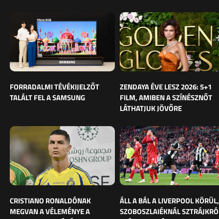
FORRADALMI TÉVÉKIJELZŐT
ZENDAYA ÉVE LESZ 2026: 5+1
TALÁLT FEL A SAMSUNG
FILM, AMIBEN A SZÍNÉSZNŐT
LÁTHATJUK JÖVŐRE
CRISTIANO RONALDÓNAK
ÁLL A BÁL A LIVERPOOL KÖRÜL,
MEGVAN A VÉLEMÉNYE A
SZOBOSZLAIÉKNÁL SZTRÁJKRÓ