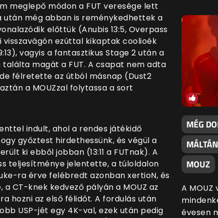
em meglepő módon a FUT veresége lett
ya után még abban is reménykedhettek a
onalazódik előttük (Anubis 13:5, Overpass
ni visszavágón ezúttal kikaptak coolioék
9:13), vagyis a fantasztikus Stage 2 után a
n találta magát a FUT. A csapat nem adta
 de félretette az útból másnap (Dust2
gy aztán a MOUZzal folytassa a sort
MÉG DO
ttel indult, ahol a rendes játékidő
ogy győztest hirdethessünk, és végül a
MÁLTÁN
rült ki ebből jobban (13:11 a FUTnak). A
MOUZ
s teljesítménye jelentette, a túloldalon
 Nuke-ra érve felébredt azonban xertioN, és
e, a CT-knek kedvező pályán a MOUZ az
A MOUZ vi
ra hozni az első félidőt. A fordulás után
mindenké
obb USP-jét egy 4K-val, ezek után pedig
évesen m