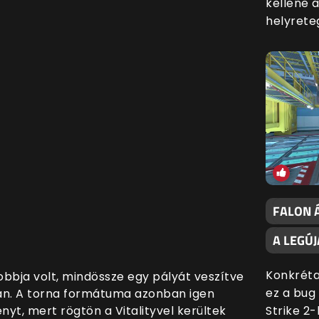
kellene 
helyrete
FALON 
A LEGÚJ
Konkréta
obbja volt, mindössze egy pályát veszítve
ez a bug
an. A torna formátuma azonban igen
Strike 2
nyt, mert rögtön a Vitalityvel kerültek