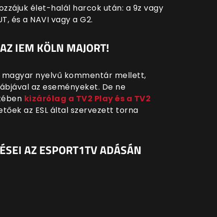
zájuk élet-halál harcok után: a 9z vagy
T, és a NAVI vagy a G2.
AZ IEM KÖLN MAJORT!
s magyar nyelvű kommentár mellett,
tábjával az eseményeket. De ne
tében
kizárólag a TV2 Play és a TV2
tőek az ESL által szervezett torna
ÉSEI AZ ESPORT1TV ADÁSÁN