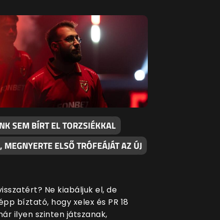
NK SEM BÍRT EL TORZSIÉKKAL
, MEGNYERTE ELSŐ TRÓFEÁJÁT AZ ÚJ
sszatért? Ne kiabáljuk el, de
pp bíztató, hogy xelex és PR 18
ár ilyen szinten játszanak,