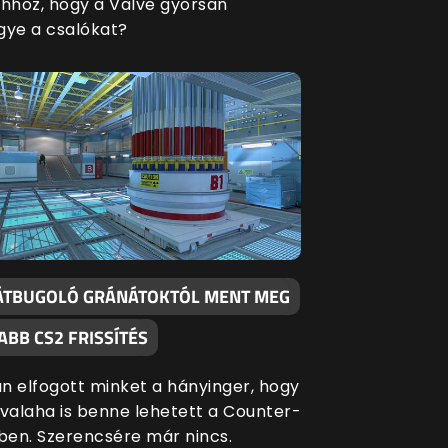
ahhoz, hogy a Valve gyorsan
gye a csalókat?
ÁTBUGOLÓ GRÁNÁTOKTÓL MENT MEG
ABB CS2 FRISSÍTÉS
n elfogott minket a hányinger, hogy
 valaha is benne lehetett a Counter-
-ben. Szerencsére már nincs.