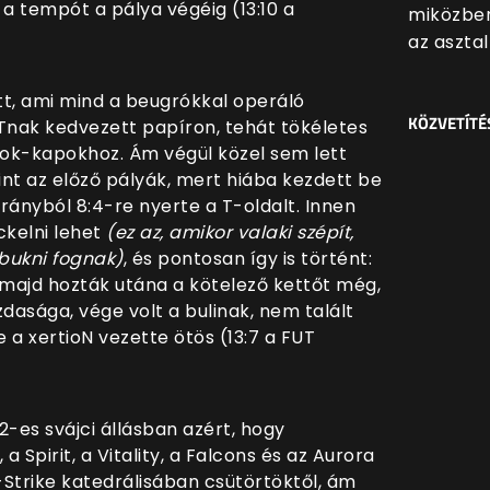
k a tempót a pálya végéig (13:10 a
miközben
az asztal
tt, ami mind a beugrókkal operáló
KÖZVETÍTÉ
UTnak kedvezett papíron, tehát tökéletes
dok-kapokhoz. Ám végül közel sem lett
int az előző pályák, mert hiába kezdett be
rányból 8:4-re nyerte a T-oldalt. Innen
elni lehet
(ez az, amikor valaki szépít,
bukni fognak)
, és pontosan így is történt:
 majd hozták utána a kötelező kettőt még,
asága, vége volt a bulinak, nem talált
a xertioN vezette ötös (13:7 a FUT
2-es svájci állásban azért, hogy
a Spirit, a Vitality, a Falcons és az Aurora
Strike katedrálisában csütörtöktől, ám