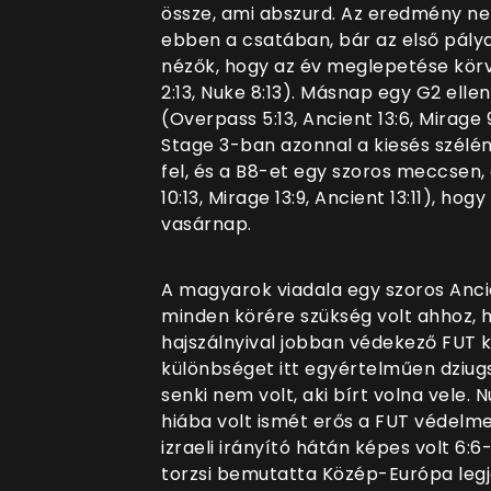
össze, ami abszurd. Az eredmény n
ebben a csatában, bár az első pál
nézők, hogy az év meglepetése körv
2:13, Nuke 8:13). Másnap egy G2 elle
(Overpass 5:13, Ancient 13:6, Mirage 
Stage 3-ban azonnal a kiesés szélé
fel, és a B8-et egy szoros meccsen,
10:13, Mirage 13:9, Ancient 13:11), ho
vasárnap.
A magyarok viadala egy szoros Ancien
minden körére szükség volt ahhoz, h
hajszálnyival jobban védekező FUT ke
különbséget itt egyértelműen dziugs
senki nem volt, aki bírt volna vele.
hiába volt ismét erős a FUT védelm
izraeli irányító hátán képes volt 6:6-
torzsi bemutatta Közép-Európa legj