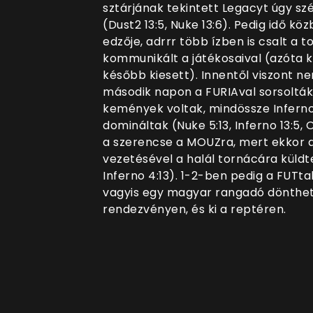
sztárjának tekintett Legacyt úgy sz
(Dust2 13:5, Nuke 13:6). Pedig idő kö
edzője, adrrr több ízben is csalt a t
kommunikált a játékosaival (azóta ki
később kiesett). Innentől viszont 
második napon a FURIAval sorsolták 
kemények voltak, mindössze Inferno
domináltak (Nuke 5:13, Inferno 13:5,
a szerencse a MOUZra, mert ekkor a
vezetésével a halál tornácára küldte
Inferno 4:13). 1-2-ben pedig a FUTta
vagyis egy magyar rangadó dönthetet
rendezvényen, és ki a reptéren.