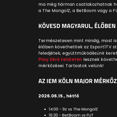
ma még hárman csatlakozhatnak hoz
a The MongolZ, a BetBoom vagy a FU
KÖVESD MAGYARUL, ÉLŐBEN 
Természetesen mint mindig, most i
élőben követhetitek az Esport1TV s
feledjétek, együttműködésünk kere
Play Zéró felületén
lesznek követhe
mérkőzései. Tartsatok velünk!
AZ IEM KÖLN MAJOR MÉRKŐZ
2026.06.15., hétfő
14:00 - 9z vs The MongolZ
16:30 - BetBoom vs FUT