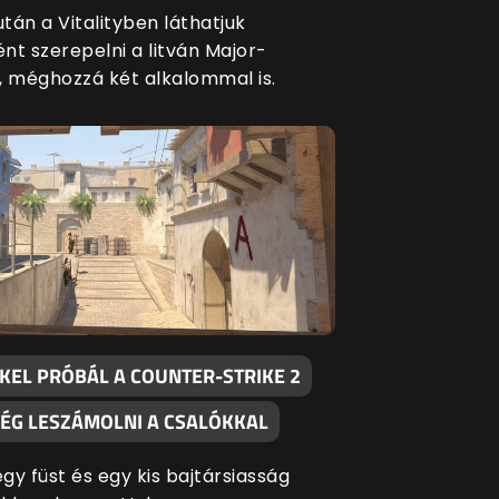
tán a Vitalityben láthatjuk
nt szerepelni a litván Major-
, méghozzá két alkalommal is.
KKEL PRÓBÁL A COUNTER-STRIKE 2
ÉG LESZÁMOLNI A CSALÓKKAL
gy füst és egy kis bajtársiasság