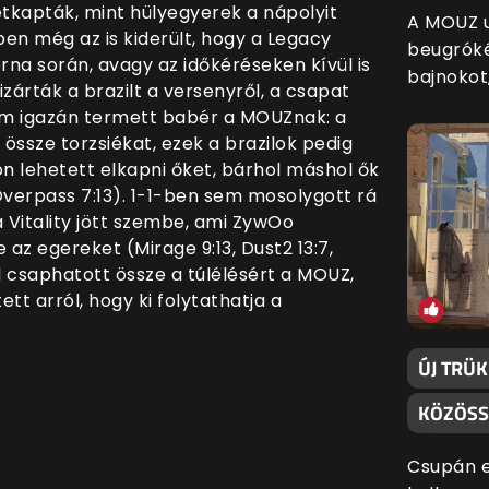
étkapták, mint hülyegyerek a nápolyit
A MOUZ u
zben még az is kiderült, hogy a Legacy
beugróké
orna során, avagy az időkéréseken kívül is
bajnokot
zárták a brazilt a versenyről, a csapat
nem igazán termett babér a MOUZnak: a
össze torzsiékat, ezek a brazilok pedig
n lehetett elkapni őket, bárhol máshol ők
 Overpass 7:13). 1-1-ben sem mosolygott rá
 Vitality jött szembe, ami ZywOo
 az egereket (Mirage 9:13, Dust2 13:7,
l csaphatott össze a túlélésért a MOUZ,
t arról, hogy ki folytathatja a
ÚJ TRÜ
KÖZÖSS
Csupán e