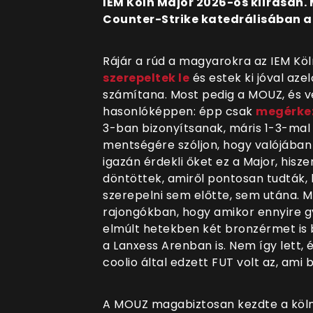
IEM Köln Major 2026-os kiírásán. M
Counter-Strike katedrálisában a 
Rájár a rúd a magyarokra az IEM Köl
szerepeltek le
és estek ki jóval aze
számítana. Most pedig a MOUZ, és vel
hasonlóképpen: épp csak
megérkez
3-ban bizonyítsanak, máris 1-3-mal
mentségére szóljon, hogy valójába
igazán érdekli őket ez a Major, hisze
döntöttek, amiről pontosan tudták,
szerepelni sem előtte, sem utána. M
rajongókban, hogy amikor ennyire g
elmúlt hetekben két bronzérmet is 
a Lanxess Arenban is. Nem így lett,
coolio által edzett FUT volt az, ami
A MOUZ magabiztosan kezdte a kölni