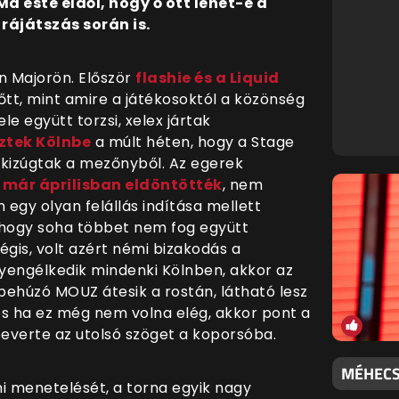
a este eldől, hogy ő ott lehet-e a
rájátszás során is.
n Majorön. Először
flashie és a Liquid
lőtt, mint amire a játékosoktól a közönség
e együtt torzsi, xelex jártak
tek Kölnbe
a múlt héten, hogy a Stage
 kizúgtak a mezőnyből. Az egerek
n
már áprilisban eldöntötték
, nem
n egy olyan felállás indítása mellett
 hogy soha többet nem fog együtt
égis, volt azért némi bizakodás a
yengélkedik mindenki Kölnben, akkor az
behúzó MOUZ átesik a rostán, látható lesz
 és ha ez még nem volna elég, akkor pont a
 beverte az utolsó szöget a koporsóba.
MÉHECSK
 menetelését, a torna egyik nagy