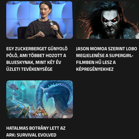
EGY ZUCKERBERGET GÚNYOLÓ
JASON MOMOA SZERINT LOBO
PÓLÓ, AMI TÖBBET HOZOTT A
MEGJELENÉSE A SUPERGIRL-
BLUESKYNAK, MINT KÉT ÉV
FILMBEN HŰ LESZ A
ÜZLETI TEVÉKENYSÉGE
KÉPREGÉNYEKHEZ
HATALMAS BOTRÁNY LETT AZ
ARK: SURVIVAL EVOLVED