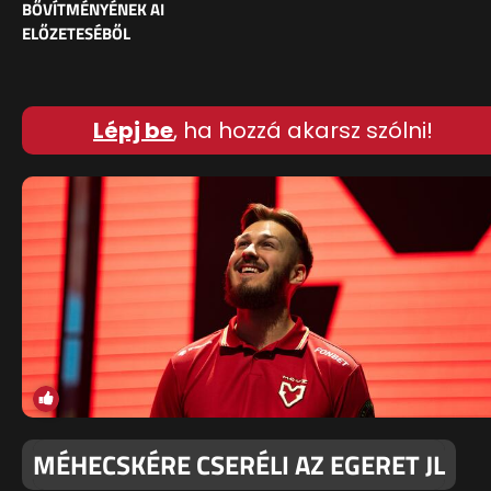
BŐVÍTMÉNYÉNEK AI
ELŐZETESÉBŐL
Lépj be
, ha hozzá akarsz szólni!
MÉHECSKÉRE CSERÉLI AZ EGERET JL