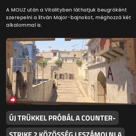
A MOUZ után a Vitalityben láthatjuk beugróként
szerepelni a litván Major-bajnokot, méghozzá két
alkalommal is.
ÚJ TRÜKKEL PRÓBÁL A COUNTER-
STRIKE 2 KÖZÖSSÉG LESZÁMOLNI A