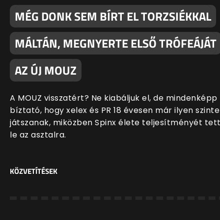
MÉG DONK SEM BÍRT EL TORZSIÉKKAL
MÁLTÁN, MEGNYERTE ELSŐ TRÓFEÁJÁT
AZ ÚJ MOUZ
A MOUZ visszatért? Ne kiabáljuk el, de mindenképp
bíztató, hogy xelex és PR 18 évesen már ilyen szint
játszanak, miközben Spinx élete teljesítményét tet
le az asztalra.
KÖZVETÍTÉSEK