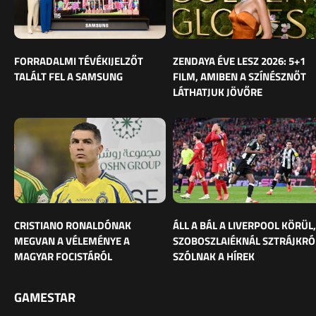
FORRADALMI TÉVÉKIJELZŐT
ZENDAYA ÉVE LESZ 2026: 5+1
TALÁLT FEL A SAMSUNG
FILM, AMIBEN A SZÍNÉSZNŐT
LÁTHATJUK JÖVŐRE
CRISTIANO RONALDÓNAK
ÁLL A BÁL A LIVERPOOL KÖRÜL,
MEGVAN A VÉLEMÉNYE A
SZOBOSZLAIÉKNÁL SZTRÁJKRÓ
MAGYAR FOCISTÁRÓL
SZÓLNAK A HÍREK
GAMESTAR