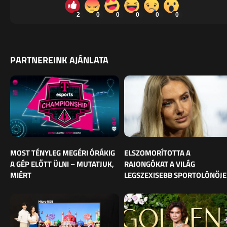
2
0
0
0
0
0
PARTNEREINK AJÁNLATA
MOST TÉNYLEG MEGÉRI ÓRÁKIG
ELSZOMORÍTOTTA A
A GÉP ELŐTT ÜLNI – MUTATJUK,
RAJONGÓKAT A VILÁG
MIÉRT
LEGSZEXISEBB SPORTOLÓNŐJE