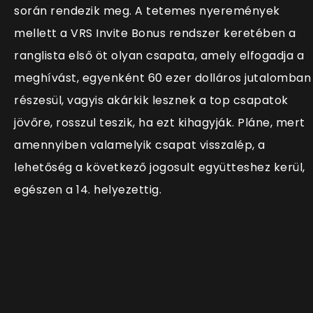
során rendezik meg. A tetemes nyeremények
mellett a VRS Invite Bonus rendszer keretében a
ranglista első öt olyan csapata, amely elfogadja a
meghívást, egyenként 60 ezer dolláros jutalomban
részesül, vagyis akárkik lesznek a top csapatok
jövőre, rosszul teszik, ha ezt kihagyják. Pláne, mert
amennyiben valamelyik csapat visszalép, a
lehetőség a következő jogosult együtteshez kerül,
egészen a 14. helyezettig.