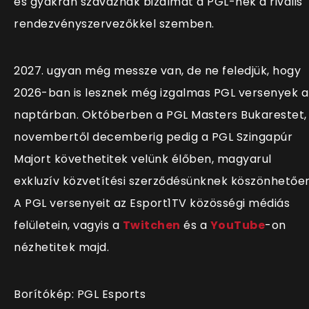
és gyakran szavaznak bizalmat a PGL-nek a rivális
rendezvényszervezőkkel szemben.
2027. ugyan még messze van, de ne feledjük, hogy
2026-ban is lesznek még izgalmas PGL versenyek a
naptárban. Októberben a PGL Masters Bukarestet,
novembertől decemberig pedig a PGL Szingapúr
Majort követhetitek velünk élőben, magyarul
exkluzív közvetítési szerződésünknek köszönhetően
A PGL versenyeit az Esport1TV közösségi médiás
felületein, vagyis a
Twitchen
és a
YouTube
-on
nézhetitek majd.
Borítókép: PGL Esports