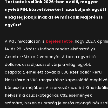
Tartsatok velünk 2026-ban az élő, magyar
nyelvű PGL közvetítésekért, szurkoljunk együtt
világ legjobbjainak az év második Majorén is
együtt!
A PGL hivatalosan is
bejelentette
, hogy 2027. áprili
14. és 26. között Kínában rendez elsőosztályú
Counter-Strike 2 versenyét. A torna egymillió
dolláros összdíjazással várja a világ legjobb
csapatait, emellett további 300 ezer dollár kerül
kiosztásra a VRS rangsorához kapcsolódó meghívá
bónusz formájában. A szervezők szerint Kína ideális
helyszín a csúcskategóriás CS2 események
számára, hiszen az ország jelentős rajongói bázissa