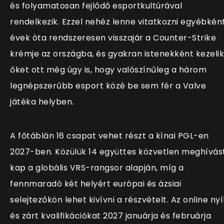
és folyamatosan fejlődő esportkultúrával
rendelkezik. Ezzel nehéz lenne vitatkozni egyébként
évek óta rendszeresen visszajár a Counter-Strike
krémje az országba, és gyakran istenekként kezelik
őket ott még úgy is, hogy valószínűleg a három
legnépszerűbb esport közé be sem fér a Valve
játéka helyben.
A főtáblán 16 csapat vehet részt a kínai PGL-en
2027-ben. Közülük 14 együttes közvetlen meghívás
kap a globális VRS-rangsor alapján, míg a
fennmaradó két helyért európai és ázsiai
selejtezőkön lehet kivívni a részvételt. Az online nyí
és zárt kvalifikációkat 2027 januárja és februárja