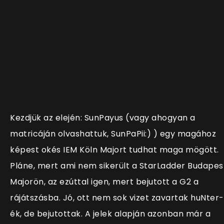
Kezdjük az elején: SunPayus (vagy ahogyan a
matricáján olvashattuk, SunPaPii:) ) egy magához
képest okés IEM Köln Majort tudhat maga mögött.
Pláne, mert ami nem sikerült a StarLadder Budapes
Majorön, az ezúttal igen, mert bejutott a G2 a
rájátszásba. Jó, ott nem sok vizet zavartak huNter-
ék, de bejutottak. A jelek alapján azonban már a