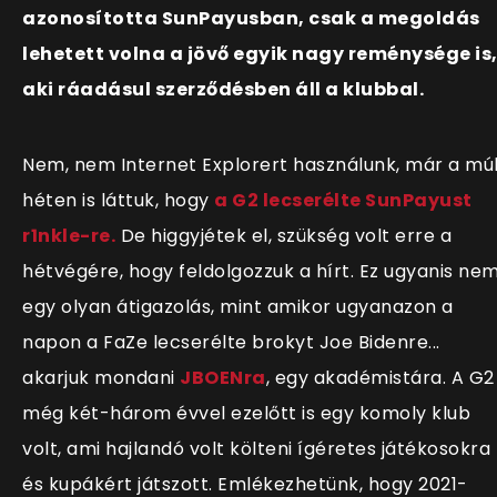
azonosította SunPayusban, csak a megoldás
lehetett volna a jövő egyik nagy reménysége is
aki ráadásul szerződésben áll a klubbal.
Nem, nem Internet Explorert használunk, már a mú
héten is láttuk, hogy
a G2 lecserélte SunPayust
r1nkle-re.
De higgyjétek el, szükség volt erre a
hétvégére, hogy feldolgozzuk a hírt. Ez ugyanis ne
egy olyan átigazolás, mint amikor ugyanazon a
napon a FaZe lecserélte brokyt Joe Bidenre...
akarjuk mondani
JBOENra
, egy akadémistára. A G2
még két-három évvel ezelőtt is egy komoly klub
volt, ami hajlandó volt költeni ígéretes játékosokra
és kupákért játszott. Emlékezhetünk, hogy 2021-