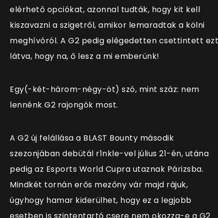
elérhető opciókat, azonnal tudták, hogy kit kell
kiszavazni a szigetről, amikor lemaradtak a kölni
meghívóról. A G2 pedig elégedetten csettintett ez
látva, hogy na, ő lesz a mi emberünk!
Egy(-két-három-négy-öt) szó, mint száz: nem
lennénk G2 rajongók most.
A G2 új felállása a BLAST Bounty második
szezonjában debütál r1nkle-vel július 21-én, utána
pedig az Esports World Cupra utaznak Párizsba.
Mindkét tornán erős mezőny vár majd rájuk,
úgyhogy hamar kiderülhet, hogy ez a legjobb
esetben is szintentartó csere nem okozza-e a G2