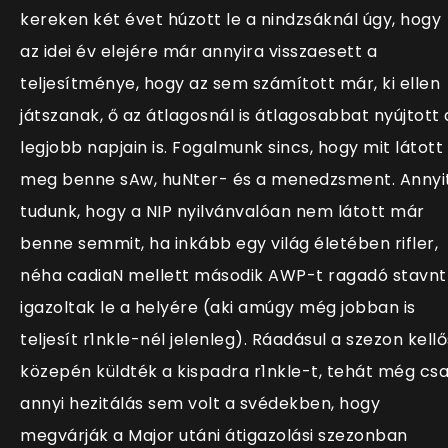
kereken két évet húzott le a nindzsáknál úgy, hogy
az idei év elejére már annyira visszaesett a
teljesítménye, hogy az sem számított már, ki ellen
játszanak, ő az átlagosnál is átlagosabbat nyújtott 
legjobb napjain is. Fogalmunk sincs, hogy mit látott
meg benne sAw, huNter- és a menedzsment. Annyi
tudunk, hogy a NIP nyilvánvalóan nem látott már
benne semmit, ha inkább egy világ életében rifler,
néha cadiaN mellett második AWP-t ragadó stavnt
igazoltak le a helyére (aki amúgy még jobban is
teljesít r1nkle-nél jelenleg). Ráadásul a szezon kellő
közepén küldték a kispadra r1nkle-t, tehát még cs
annyi hezitálás sem volt a svédekben, hogy
megvárják a Major utáni átigazolási szezonban