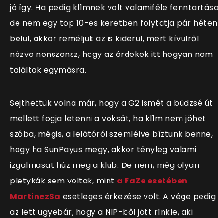
jó így. Ha pedig kl1mnek volt valamiféle fenntartása
de nem egy top 10-es keretben folytatja pár héten
belül, akkor reméljük az is kiderül, mert kívülről
nézve nonszensz, hogy az érdekek itt hogyan nem
találtak egymásra.
Sejthettük volna már, hogy a G2 ismét a büdzsé út
mellett fogja letenni a voksát, ha kl1m nem jöhet
szóba, mégis, a lelátóról szemlélve bíztunk benne,
hogy ha SunPayus megy, akkor tényleg valami
izgalmasat húz meg a klub. De nem, még olyan
pletykák sem voltak, mint
a FaZe esetében
MartinezSa
esetleges érkezése volt. A vége pedig
az lett ugyebár, hogy a NIP-ből jött r1nkle, aki