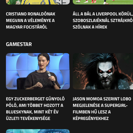
CRISTIANO RONALDÓNAK
ÁLL A BÁL A LIVERPOOL KÖRÜL,
MEGVAN A VÉLEMÉNYE A
SZOBOSZLAIÉKNÁL SZTRÁJKRÓ
MAGYAR FOCISTÁRÓL
SZÓLNAK A HÍREK
GAMESTAR
EGY ZUCKERBERGET GÚNYOLÓ
JASON MOMOA SZERINT LOBO
PÓLÓ, AMI TÖBBET HOZOTT A
MEGJELENÉSE A SUPERGIRL-
BLUESKYNAK, MINT KÉT ÉV
FILMBEN HŰ LESZ A
ÜZLETI TEVÉKENYSÉGE
KÉPREGÉNYEKHEZ