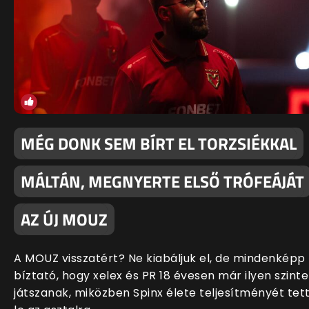
MÉG DONK SEM BÍRT EL TORZSIÉKKAL
MÁLTÁN, MEGNYERTE ELSŐ TRÓFEÁJÁT
AZ ÚJ MOUZ
A MOUZ visszatért? Ne kiabáljuk el, de mindenképp
bíztató, hogy xelex és PR 18 évesen már ilyen szint
játszanak, miközben Spinx élete teljesítményét tet