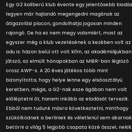
Egy G2 kaliberű klub évente egy jelentősebb kiadás
legyen már hajlandó megengedni magának az
átigazolási piacon, gondolhatja jogosan minden
rajongó. De ha ez nem megy valamiért, most az
egyszer még a klub vezetésének a kezében volt az
adu is: házon belül ott volt kl1m, az akadémiájukban
játszó, az elmúlt hónapokban az MIBR-ban légiózó
orosz AWP-s. A 20 éves játékos több mint
bizonyította, hogy helye lenne egy elsőosztályú
keretben, mégis, a G2-nak esze ágában nem volt
előléptetni őt, hanem inkább az eladását tervezik.
Ebből nem tudunk másra következtetni, minthogy
szűkölködnek a berliniek és véletlenül sem akarnak
betörni a világ 5 legjobb csapata közé ősszel, nekik