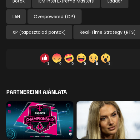
Botok
IEM Intel Extreme Masters
Ladder
LAN
Overpowered (OP)
XP (tapasztalati pontok)
Real-Time Strategy (RTS)
1
0
0
0
0
1
PARTNEREINK AJÁNLATA