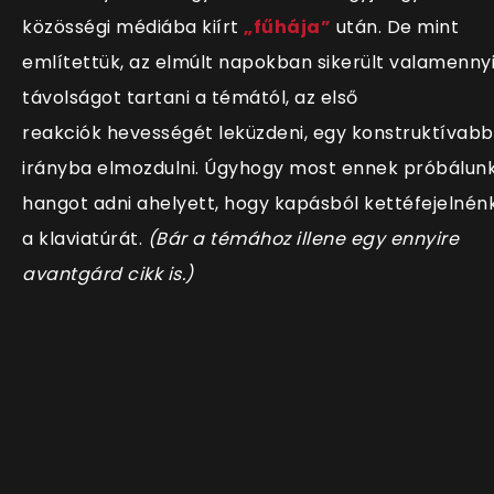
közösségi médiába kiírt
„fűhája”
után. De mint
említettük, az elmúlt napokban sikerült valamenny
távolságot tartani a témától, az első
reakciók hevességét leküzdeni, egy konstruktívabb
irányba elmozdulni. Úgyhogy most ennek próbálun
hangot adni ahelyett, hogy kapásból kettéfejelnén
a klaviatúrát.
(Bár a témához illene egy ennyire
avantgárd cikk is.)