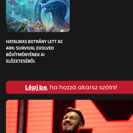
HATALMAS BOTRÁNY LETT AZ
ARK: SURVIVAL EVOLVED
BŐVÍTMÉNYÉNEK AI
ELŐZETESÉBŐL
Lépj be
, ha hozzá akarsz szólni!