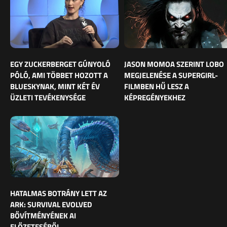
EGY ZUCKERBERGET GÚNYOLÓ
JASON MOMOA SZERINT LOBO
PÓLÓ, AMI TÖBBET HOZOTT A
MEGJELENÉSE A SUPERGIRL-
BLUESKYNAK, MINT KÉT ÉV
FILMBEN HŰ LESZ A
ÜZLETI TEVÉKENYSÉGE
KÉPREGÉNYEKHEZ
HATALMAS BOTRÁNY LETT AZ
ARK: SURVIVAL EVOLVED
BŐVÍTMÉNYÉNEK AI
ELŐZETESÉBŐL