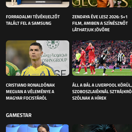
FORRADALMI TÉVÉKIJELZŐT
ZENDAYA ÉVE LESZ 2026: 5+1
TALÁLT FEL A SAMSUNG
FILM, AMIBEN A SZÍNÉSZNŐT
LÁTHATJUK JÖVŐRE
CRISTIANO RONALDÓNAK
ÁLL A BÁL A LIVERPOOL KÖRÜL,
MEGVAN A VÉLEMÉNYE A
SZOBOSZLAIÉKNÁL SZTRÁJKRÓ
MAGYAR FOCISTÁRÓL
SZÓLNAK A HÍREK
GAMESTAR