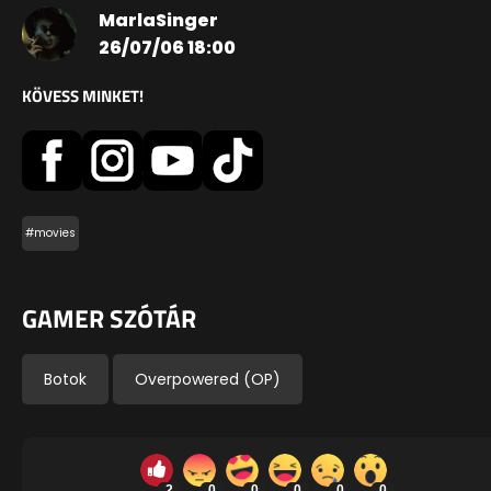
MarlaSinger
26/07/06 18:00
KÖVESS MINKET!
#movies
GAMER SZÓTÁR
Botok
Overpowered (OP)
2
0
0
0
0
0