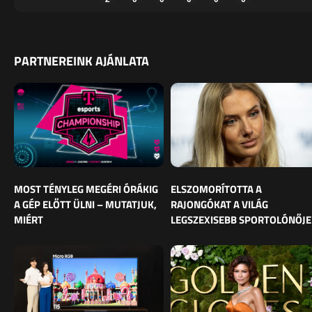
PARTNEREINK AJÁNLATA
MOST TÉNYLEG MEGÉRI ÓRÁKIG
ELSZOMORÍTOTTA A
A GÉP ELŐTT ÜLNI – MUTATJUK,
RAJONGÓKAT A VILÁG
MIÉRT
LEGSZEXISEBB SPORTOLÓNŐJE