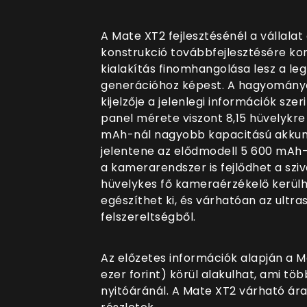
A Mate XT2 fejlesztésénél a vállala
konstrukció továbbfejlesztésére ko
kialakítás finomhangolása lesz a le
generációhoz képest. A hagyományo
kijelzője a jelenlegi információk sze
panel mérete viszont 8,15 hüvelykre
mAh-nál nagyobb kapacitású akkumu
jelentene az elődmodell 5 600 mAh
a kamerarendszer is fejlődhet a sziv
hüvelykes fő kameraérzékelő kerülh
egészíthet ki, és várhatóan az ultr
felszereltségből.
Az előzetes információk alapján a M
ezer forint) körül alakulhat, ami t
nyitóáránál. A Mate XT2 várható ára