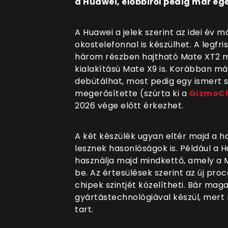
a Huawei, előbbiről pedig már eg
A Huawei a jelek szerint az idei év 
okostelefonnal is készülhet. A legf
három részben hajtható Mate XT2 m
kialakítású Mate X9 is. Korábban m
debütálhat, most pedig egy ismert sz
megerősítette (szúrta ki a
GizmoC
2026 vége előtt érkezhet.
A két készülék ugyan eltér majd a h
lesznek hasonlóságok is. Például a H
használja majd mindkettő, amely a 
be. Az értesülések szerint az új pr
chipek szintjét közelítheti. Bár mag
gyártástechnológiával készül, mert
tart.