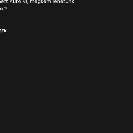
eft Auto VI, mégsem lehetünk
ak?
SEK