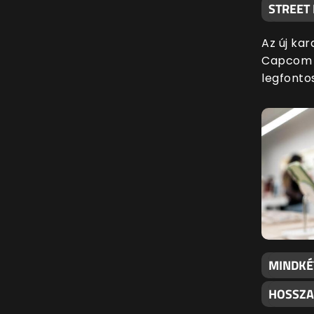
STREET
Az új kar
Capcom l
legfonto
MINDKÉ
HOSSZA