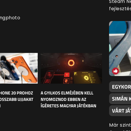
Steam Ne
fejleszt
ongphoto
EGYKORI
HONE 20 PROHOZ
A GYILKOS ELMÉJÉBEN KELL
SIMÁN 
OSSZABB UJJAKAT
NYOMOZNOD EBBEN AZ
I
ÍGÉRETES MAGYAR JÁTÉKBAN
VÁRT JÁ
Már szin