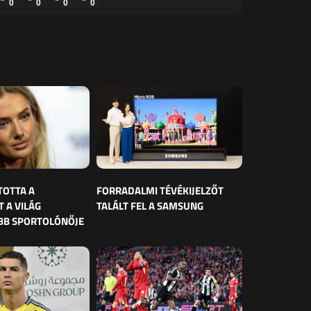
0
0
0
0
TOTTA A
FORRADALMI TÉVÉKIJELZŐT
 A VILÁG
TALÁLT FEL A SAMSUNG
BB SPORTOLÓNŐJE