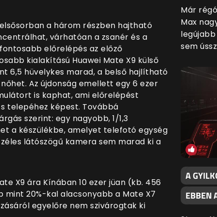
Már régó
Max nagy
t elsősorban a három részben hajtható
legújabb 
ncentrálhat, várhatóan a zsanér és a
sem ússz
gfontosabb előrelépés az előző
sabb kialakítású Huawei Mate X9 külső
rint 6,5 hüvelykes marad, a belső hajlítható
 nőhet. Az újdonság emellett egy 6 ezer
látort is kaphat, ami előrelépést
-s telepéhez képest. Továbbá
árgás szerint: egy nagyobb, 1/1,3
et a készülékbe, amelyet telefotó egység
aszéles látószögű kamera sem marad ki a
A GYIL
ate X9 ára Kínában 10 ezer jüan (kb. 456
öbb mint 20%-kal alacsonyabb a Mate X7
EBBEN 
zásáról egyelőre nem szivárogtak ki