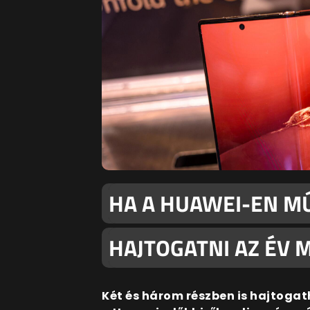
HA A HUAWEI-EN MÚ
HAJTOGATNI AZ ÉV 
Két és három részben is hajtogat