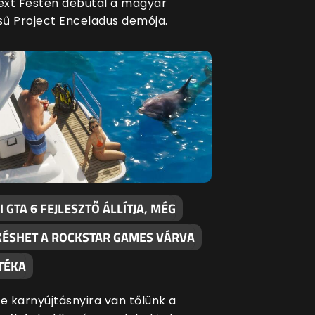
xt Festen debütál a magyar
ésű Project Enceladus demója.
 GTA 6 FEJLESZTŐ ÁLLÍTJA, MÉG
KÉSHET A ROCKSTAR GAMES VÁRVA
TÉKA
te karnyújtásnyira van tőlünk a