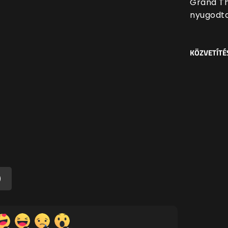
Grand Th
nyugodt
KÖZVETÍTÉ
)