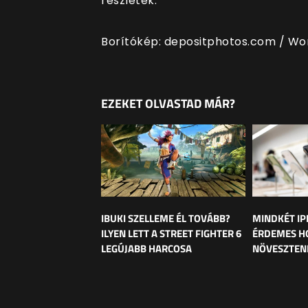
részletek.
Borítókép: depositphotos.com / W
EZEKET OLVASTAD MÁR?
IBUKI SZELLEME ÉL TOVÁBB?
MINDKÉT IP
ILYEN LETT A STREET FIGHTER 6
ÉRDEMES H
LEGÚJABB HARCOSA
NÖVESZTEN