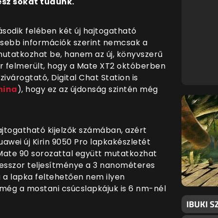
ész sokat tudunk.
második felében két új hajtogatható
rissebb információk szerint nemcsak a
utatkozhat be, hanem az új, könyvszerű
ár felmerült, hogy a Mate XT2 októberben
ivárogtató, Digital Chat Station is
hina
), hogy ez az újdonság szintén még
ajtogatható kijelzők számában, azért
uawei új Kirin 9050 Pro lapkakészletét
Mate 90 sorozattal együtt mutatkozhat
ocesszor teljesítménye a 3 nanométeres
a a lapka feltehetően nem ilyen
 még a mostani csúcslapkájuk is 6 nm-nél
IBUKI S