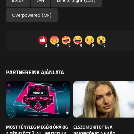
Botok
LAN
Line of Sight (LOS)
Overpowered (OP)
2
0
0
0
0
0
PARTNEREINK AJÁNLATA
MOST TÉNYLEG MEGÉRI ÓRÁKIG
ELSZOMORÍTOTTA A
A GÉP ELŐTT ÜLNI – MUTATJUK,
RAJONGÓKAT A VILÁG