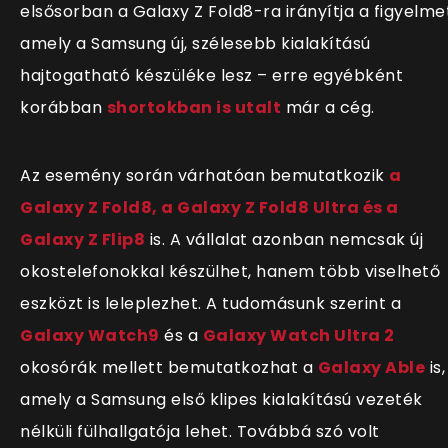
elsősorban a Galaxy Z Fold8-ra irányítja a figyelme
amely a Samsung új, szélesebb kialakítású
hajtogatható készüléke lesz – erre egyébként
korábban
shortokban is utalt
már a cég.
Az esemény során várhatóan bemutatkozik
a
Galaxy Z Fold8, a Galaxy Z Fold8 Ultra és a
Galaxy Z Flip8
is. A vállalat azonban nemcsak új
okostelefonokkal készülhet, hanem több viselhető
eszközt is leleplezhet. A tudomásunk szerint a
Galaxy Watch9
és a
Galaxy Watch Ultra 2
okosórák mellett bemutatkozhat a
Galaxy Able
is,
amely a Samsung első klipes kialakítású vezeték
nélküli fülhallgatója lehet. Továbbá szó volt