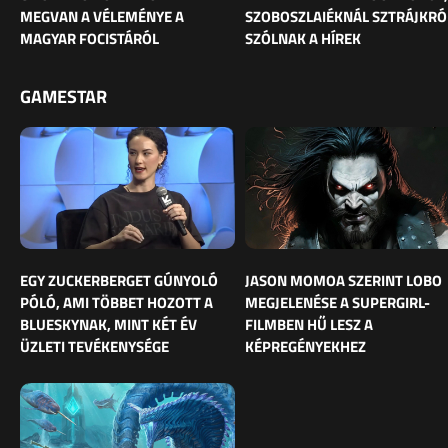
MEGVAN A VÉLEMÉNYE A
SZOBOSZLAIÉKNÁL SZTRÁJKRÓ
MAGYAR FOCISTÁRÓL
SZÓLNAK A HÍREK
GAMESTAR
EGY ZUCKERBERGET GÚNYOLÓ
JASON MOMOA SZERINT LOBO
PÓLÓ, AMI TÖBBET HOZOTT A
MEGJELENÉSE A SUPERGIRL-
BLUESKYNAK, MINT KÉT ÉV
FILMBEN HŰ LESZ A
ÜZLETI TEVÉKENYSÉGE
KÉPREGÉNYEKHEZ