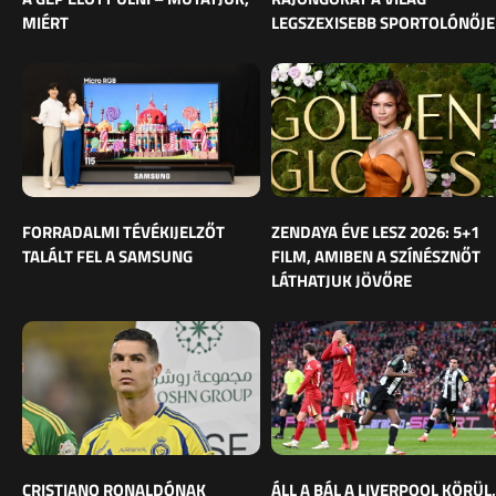
MIÉRT
LEGSZEXISEBB SPORTOLÓNŐJE
FORRADALMI TÉVÉKIJELZŐT
ZENDAYA ÉVE LESZ 2026: 5+1
TALÁLT FEL A SAMSUNG
FILM, AMIBEN A SZÍNÉSZNŐT
LÁTHATJUK JÖVŐRE
CRISTIANO RONALDÓNAK
ÁLL A BÁL A LIVERPOOL KÖRÜL,