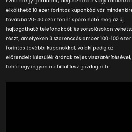
Ezúttal egy garantált, kiegészítőkre vagy tabletekr
elkölthető 10 ezer forintos kuponkód vár mindenkir
továbbá 20-40 ezer forint spórolható meg az új
hajtogatható telefonokból; és sorsolásokon vehets
részt, amelyeken 3 szerencsés ember 100-100 ezer
forintos további kuponokkal, valaki pedig az
előrendelt készülék árának teljes visszatérítésével,
tehát egy ingyen mobillal lesz gazdagabb.