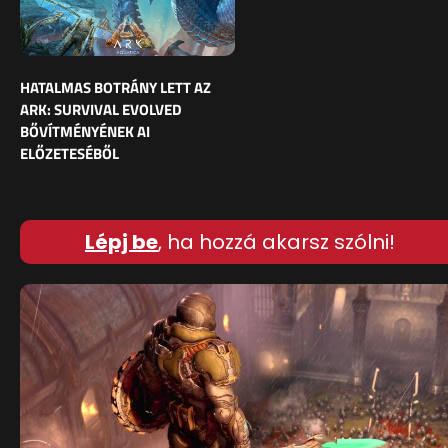
HATALMAS BOTRÁNY LETT AZ
ARK: SURVIVAL EVOLVED
BŐVÍTMÉNYÉNEK AI
ELŐZETESÉBŐL
Lépj be
, ha hozzá akarsz szólni!