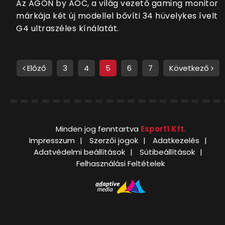
Az AGON by AOC, a világ vezető gaming monitor
márkája két új modellel bővíti 34 hüvelykes ívelt
G4 ultraszéles kínálatát.
Előző
3
4
5
6
7
Következő
Minden jog fenntartva
Esport1 Kft.
Impresszum
Szerzői jogok
Adatkezelés
Adatvédelmi beállítások
Sütibeállítások
Felhasználási Feltételek