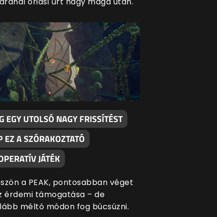
zardnál óriási űrt hagy maga után.
G EGY UTOLSÓ NAGY FRISSÍTÉST
P EZ A SZÓRAKOZTATÓ
OPERATÍV JÁTÉK
szön a PEAK, pontosabban véget
z érdemi támogatása – de
lább méltó módon fog búcsúzni.