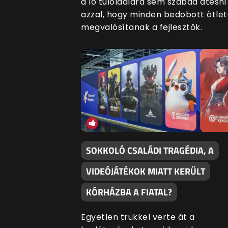
a ló túloldalára sem szabad átesni
azzal, hogy minden bedobott ötlet
megvalósítanak a fejlesztők.
SOKKOLÓ CSALÁDI TRAGÉDIA, A
VIDEÓJÁTÉKOK MIATT KERÜLT
KÓRHÁZBA A FIATAL?
Egyetlen trükkel verte át a