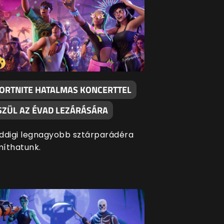
FORTNITE HATALMAS KONCERTTEL
SZÜL AZ ÉVAD LEZÁRÁSÁRA
ddigi legnagyobb sztárparádéra
íthatunk.