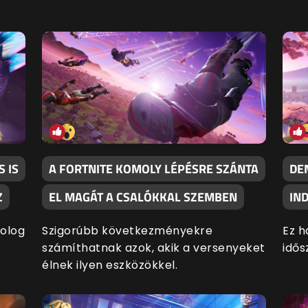
 IS
A FORTNITE KOMOLY LÉPÉSRE SZÁNTA
DE
Z
EL MAGÁT A CSALÓKKAL SZEMBEN
IN
dolog
Szigorúbb következményekre
Ez h
számíthatnak azok, akik a versenyeket
idős
élnek ilyen eszközökkel.