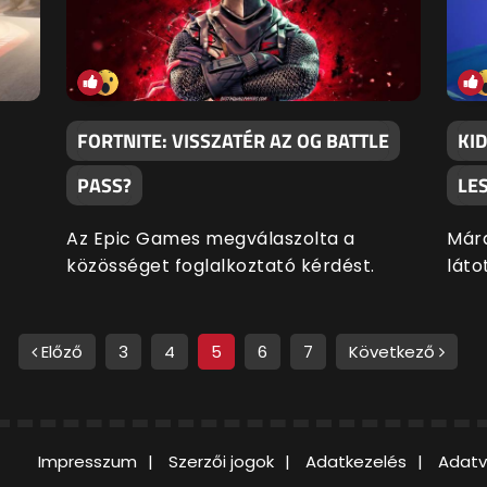
FORTNITE: VISSZATÉR AZ OG BATTLE
KI
PASS?
LE
Az Epic Games megválaszolta a
Mára
közösséget foglalkoztató kérdést.
látot
Előző
3
4
5
6
7
Következő
Impresszum
Szerzői jogok
Adatkezelés
Adatv