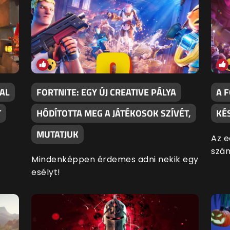
AL
FORTNITE: EGY ÚJ CREATIVE PÁLYA
A 
T
HÓDÍTOTTA MEG A JÁTÉKOSOK SZÍVÉT,
KÉ
MUTATJUK
Az e
szám
Mindenképpen érdemes adni nekik egy
esélyt!