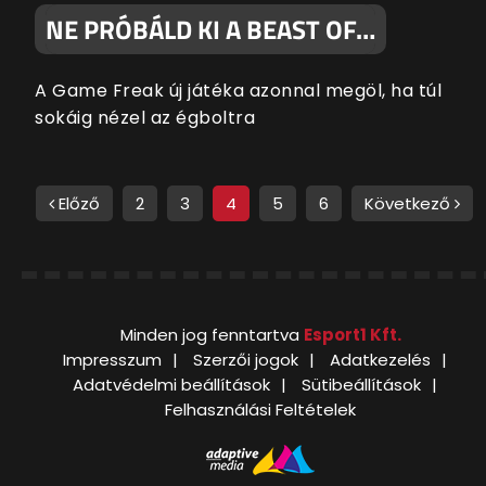
NE PRÓBÁLD KI A BEAST OF…
A Game Freak új játéka azonnal megöl, ha túl
sokáig nézel az égboltra
Előző
2
3
4
5
6
Következő
Minden jog fenntartva
Esport1 Kft.
Impresszum
Szerzői jogok
Adatkezelés
Adatvédelmi beállítások
Sütibeállítások
Felhasználási Feltételek