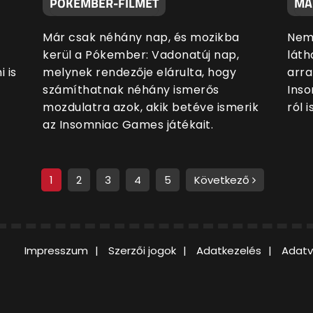
PÓKEMBER-FILMET
MA
Már csak néhány nap, és mozikba
Nem 
kerül a Pókember: Vadonatúj nap,
láth
 is
melynek rendezője elárulta, hogy
arra
számíthatnak néhány ismerős
Inso
mozdulatra azok, akik betéve ismerik
ról i
az Insomniac Games játékait.
1
2
3
4
5
Következő
Impresszum
Szerzői jogok
Adatkezelés
Adatv