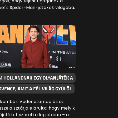
ngók, hogy fejest ugorjanak a
el's Spider-Man-játékok világába.
M HOLLANDNAK EGY OLYAN JÁTÉK A
DVENCE, AMIT A FÉL VILÁG GYŰLÖL
kember: Vadonatúj nap és az
szeia sztárja elárulta, hogy melyik
ójátékot szereti a legjobban – a