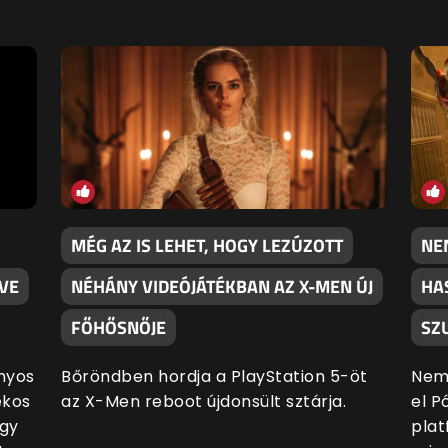
MÉG AZ IS LEHET, HOGY LEZÚZOTT
NE
IVE
NÉHÁNY VIDEÓJÁTÉKBAN AZ X-MEN ÚJ
HA
FŐHŐSNŐJE
SZ
nyos
Bőröndben hordja a PlayStation 5-öt
Nem 
ékos
az X-Men reboot újdonsült sztárja.
el P
ogy
plat