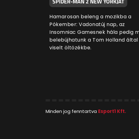
SPIDER-MAN 2 NEW YORKJÁT
Hamarosan beleng a mozikba a
Pókember: Vadonatúj nap, az
Insomniac Gamesnek hála pedig mi
belebújhatunk a Tom Holland által
viselt öltözékbe.
Minden jog fenntartva
Esport1 Kft.