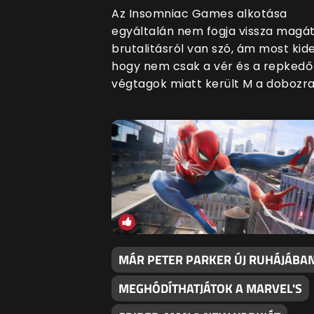
Az Insomniac Games alkotása
egyáltalán nem fogja vissza magát
brutalitásról van szó, ám most kide
hogy nem csak a vér és a repkedő
végtagok miatt került M a dobozra
MÁR PETER PARKER ÚJ RUHÁJÁBAN
MEGHÓDÍTHATJÁTOK A MARVEL'S