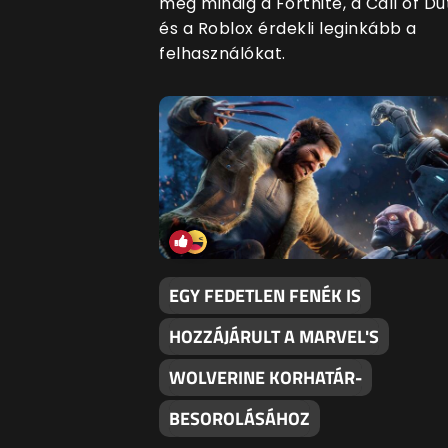
még mindig a Fortnite, a Call of Du
és a Roblox érdekli leginkább a
felhasználókat.
EGY FEDETLEN FENÉK IS
HOZZÁJÁRULT A MARVEL'S
WOLVERINE KORHATÁR-
BESOROLÁSÁHOZ