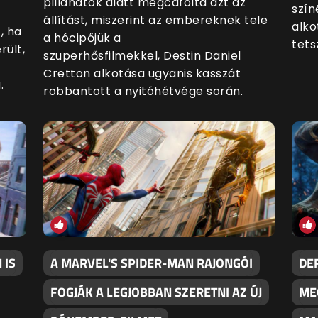
pillanatok alatt megcáfolta azt az
szín
állítást, miszerint az embereknek tele
alko
, ha
a hócipőjük a
tets
rült,
szuperhősfilmekkel, Destin Daniel
Cretton alkotása ugyanis kasszát
.
robbantott a nyitóhétvége során.
 IS
A MARVEL'S SPIDER-MAN RAJONGÓI
DE
FOGJÁK A LEGJOBBAN SZERETNI AZ ÚJ
ME