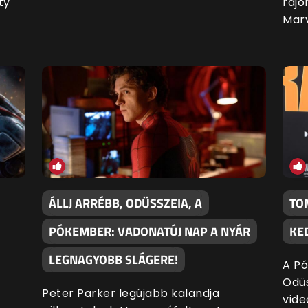
ty
rajo
Marv
ÁLLJ ARRÉBB, ODÜSSZEIA, A
TO
PÓKEMBER: VADONATÚJ NAP A NYÁR
KE
LEGNAGYOBB SLÁGERE!
A Pó
Odüs
Peter Parker legújabb kalandja
vide