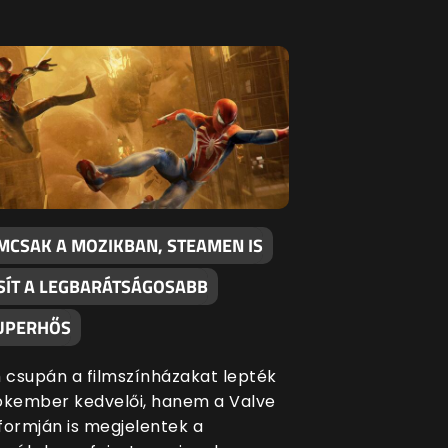
MCSAK A MOZIKBAN, STEAMEN IS
SÍT A LEGBARÁTSÁGOSABB
UPERHŐS
csupán a filmszínházakat lepték
ókember kedvelői, hanem a Valve
formján is megjelentek a