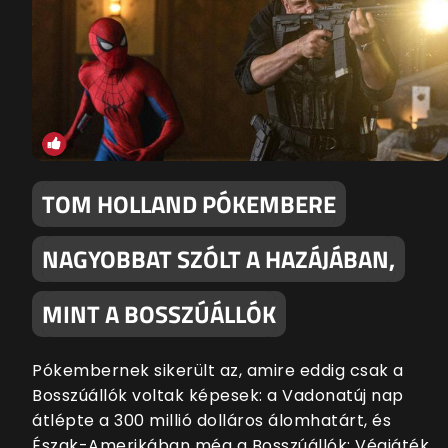
TOM HOLLAND PÓKEMBERE
NAGYOBBAT SZÓLT A HAZÁJÁBAN,
MINT A BOSSZÚÁLLÓK
Pókembernek sikerült az, amire eddig csak a
Bosszúállók voltak képesek: a Vadonatúj nap
átlépte a 300 millió dolláros álomhatárt, és
Észak-Amerikában még a Bosszúállók: Végjáték