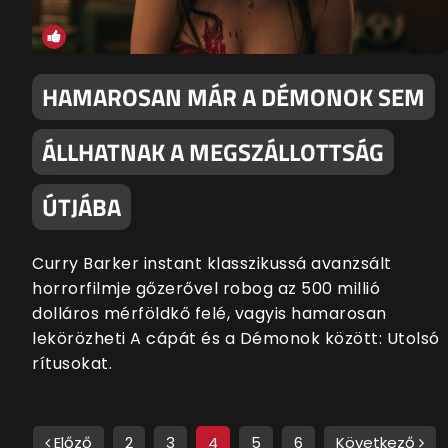
HAMAROSAN MÁR A DÉMONOK SEM
ÁLLHATNAK A MEGSZÁLLOTTSÁG
ÚTJÁBA
Curry Barker instant klasszikussá avanzsált
horrorfilmje gőzerővel robog az 500 millió
dolláros mérföldkő felé, vagyis hamarosan
lekörözheti A cápát és a Démonok között: Utolsó
rítusokat.
Előző
2
3
4
5
6
Következő