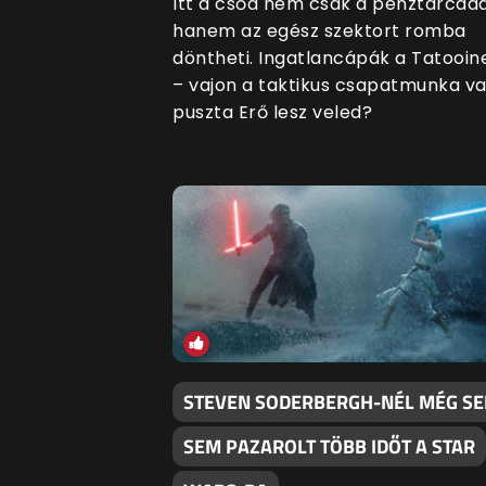
Itt a csőd nem csak a pénztárcáda
hanem az egész szektort romba
döntheti. Ingatlancápák a Tatooi
– vajon a taktikus csapatmunka v
puszta Erő lesz veled?
STEVEN SODERBERGH-NÉL MÉG SE
SEM PAZAROLT TÖBB IDŐT A STAR