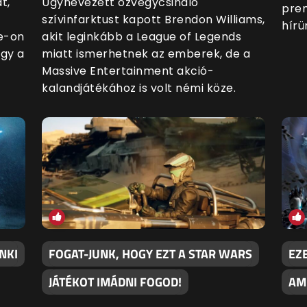
t,
Úgynevezett özvegycsináló
prem
szívinfarktust kapott Brendon Williams,
hírü
ne-on
akit leginkább a League of Legends
agy a
miatt ismerhetnek az emberek, de a
Massive Entertainment akció-
kalandjátékához is volt némi köze.
NKI
FOGAT-JUNK, HOGY EZT A STAR WARS
EZ
JÁTÉKOT IMÁDNI FOGOD!
AM