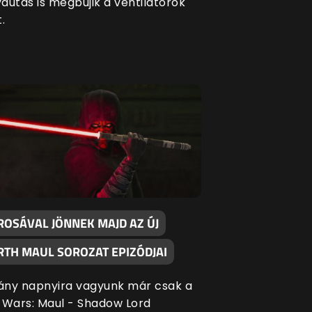
autas is megbújik a ventilátorok
.
ROSÁVAL JÖNNEK MAJD AZ ÚJ
RTH MAUL SOROZAT EPIZÓDJAI
ny napnyira vagyunk már csak a
 Wars: Maul - Shadow Lord