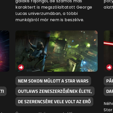
galaxis rajongói, de számos más
poty
karaktert is megszólaltatott George
alatt
Lucas univerzumában, a többi
munkájáról már nem is beszélve.
NEM SOKON MÚLOTT A STAR WARS
PÁ
TI
OUTLAWS ZENESZERZŐJÉNEK ÉLETE,
DA
DE SZERENCSÉRE VELE VOLT AZ ERŐ
Néhá
Star