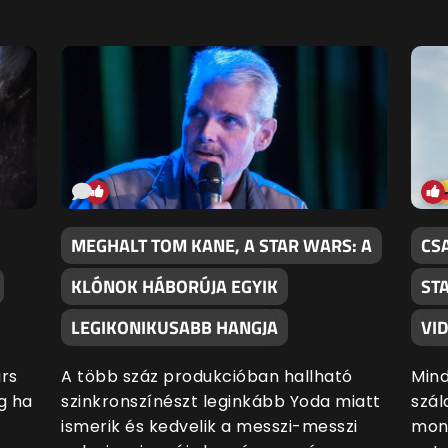
MEGHALT TOM KANE, A STAR WARS: A
CS
KLÓNOK HÁBORÚJA EGYIK
ST
LEGIKONIKUSABB HANGJA
VI
rs
A több száz produkcióban hallható
Mind
g ha
szinkronszínészt leginkább Yoda miatt
szál
ismerik és kedvelik a messzi-messzi
mons