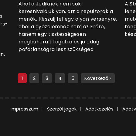
Ahol a Jediknek nem sok
A St
keresnivalójuk van, ott a repulzorok a
lehe
a
menők. Készülj fel egy olyan versenyre,
muta
ars-
ahol a győzelemhez nem az Erőre,
teng
hanem egy tisztességesen
kész
megbuherált fogatra és jó adag
pofátlanságra lesz szükséged.
n.
1
2
3
4
5
Következő
Impresszum
Szerzői jogok
Adatkezelés
Adatv