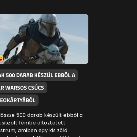
AK 500 DARAB KÉSZÜL EBBŐL A
AR WARSOS CSÚCS
DEOKÁRTYÁBÓL
össze 500 darab készült ebből a
csiszolt fémbe öltöztetett
trum, amiben egy kis zöld