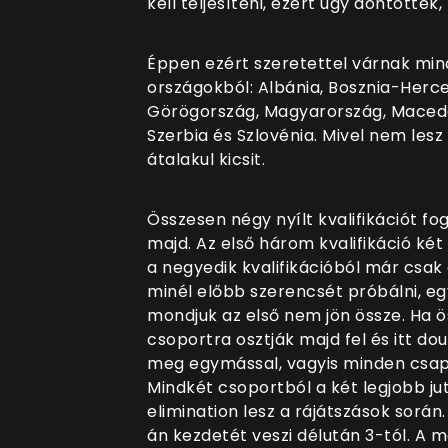
kell teljesíteni, ezért úgy döntöttek
Éppen ezért szeretettel várnak min
országokból: Albánia, Bosznia-Herce
Görögország, Magyarország, Macedó
Szerbia és Szlovénia. Mivel nem lesz 
átalakul kicsit.
Összesen négy nyílt kvalifikációt fog
majd. Az első három kvalifikáció ké
a negyedik kvalifikációból már csak
minél előbb szerencsét próbálni, eg
mondjuk az első nem jön össze. Ha ö
csoportra osztják majd fel és itt 
meg egymással, vagyis minden csapa
Mindkét csoportból a két legjobb ju
elimination lesz a rájátszások során.
án kezdetét veszi délután 3-tól. A m