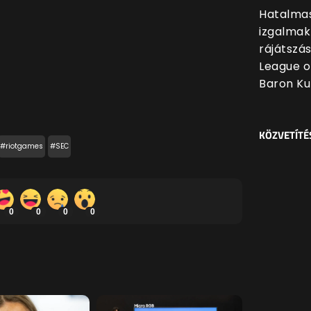
Hatalmas
izgalmak
rájátszá
League o
Baron Ku
KÖZVETÍTÉ
#riotgames
#SEC
0
0
0
0