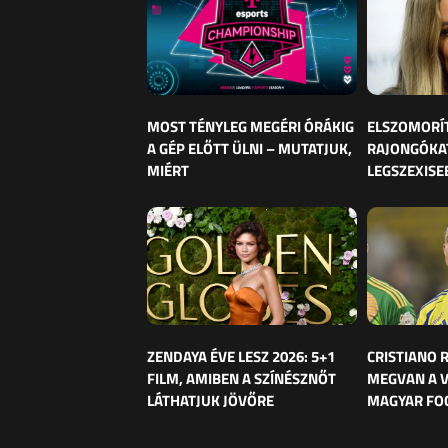
MOST TÉNYLEG MEGÉRI ÓRÁKIG
ELSZOMORÍ
A GÉP ELŐTT ÜLNI – MUTATJUK,
RAJONGÓKAT
MIÉRT
LEGSZEXISE
ZENDAYA ÉVE LESZ 2026: 5+1
CRISTIANO
FILM, AMIBEN A SZÍNÉSZNŐT
MEGVAN A 
LÁTHATJUK JÖVŐRE
MAGYAR FO