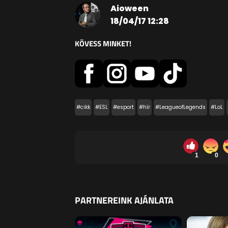
Aioween
18/04/17 12:28
KÖVESS MINKET!
#cikk
#ESL
#esport
#hír
#LeagueofLegends
#LoL
1
0
PARTNEREINK AJÁNLATA