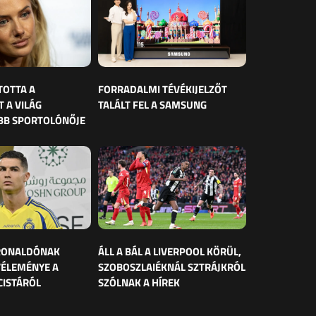
TOTTA A
FORRADALMI TÉVÉKIJELZŐT
 A VILÁG
TALÁLT FEL A SAMSUNG
BB SPORTOLÓNŐJE
 RONALDÓNAK
ÁLL A BÁL A LIVERPOOL KÖRÜL,
VÉLEMÉNYE A
SZOBOSZLAIÉKNÁL SZTRÁJKRÓL
CISTÁRÓL
SZÓLNAK A HÍREK