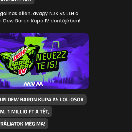
agolinas ellen, avagy NJK vs LLH a
n Dew Baron Kupa IV döntőjében!
IN DEW BARON KUPA IV: LOL-OSOK
M, 1 MILLIÓ FT A TÉT,
TRÁLJATOK MÉG MA!