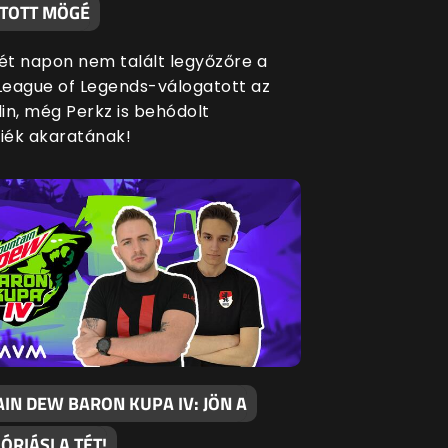
TOTT MÖGÉ
két napon nem talált legyőzőre a
eague of Legends-válogatott az
in, még Perkz is behódolt
siék akaratának!
IN DEW BARON KUPA IV: JÖN A
 ÓRIÁSI A TÉT!