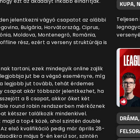
, hogy ezt az akadályt inkább elhárítják.
KUPA, N
Teljesen
den jelentkezni vágyó csapatot az alábbi
legnagyo
govina, Bulgária, Horvátország, Ciprus,
nia, Moldova, Montenegró, Románia,
versenyé
offline rész, ezért a verseny struktúrája is
nak tartani, ezek mindegyik online zajlik
t legjobbja jut be a végső eseményre, míg
 a legjobb jut tovább, tehát érdemes
y csapat akár többször jelentkezhet, ha
sszejött a 8 csapat, akkor őket két
double round robin rendszerben mérkőznek
t kétszer találkozik mindenkivel.
DRÁMA,
t majd a top4 közé, ahol szintén double
 Az első kvalifikáció pedig már április 28-
FELSOR
ásodikra május 5-én kerül sor, szintén