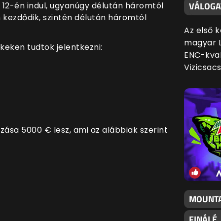
VÁLOGA
 12-én indul, ugyanúgy délután háromtól
 kezdődik, szintén délután háromtól
Az első 
magyar L
nkeken tudtok jelentkezni:
ENC-kval
Vizicsac
azása 5000 € lesz, ami az alábbiak szerint
MOUNTA
FINÁLÉ,