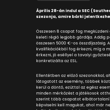
Április 28-án indul a SEC (South
szezonja, amire bárki jelentkezhe
Összesen 8 csapat fog megküzdeni a 
keleti régió legjobb gárdája. Addig 
összesen 5000 €-os összdíjazásig. A
kvalifikációkból fog érkezni, míg 
érkezni, jó eséllyel a tavalyi győzte
konkretizálta az ESL.
Ellentétben az előző szezonokkal, 
látogatott az esemény, többek köz
kerül a döntő, ezúttal az egész esemé
minden mérkőzést a játékosok otthon
szerint több csapatot elbátortalan
képviselni kell magukat, ahol már 