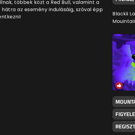
nak, többek közt a Red Bull, valamint a
 hátra az esemény indulásáig, szóval épp
Blackii L
entkezni!
Mouintai
MOUNTA
FIGYELE
REGISZ