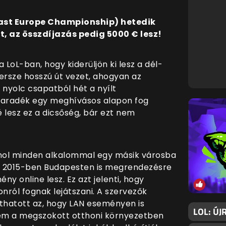
east Europe Championship) hetedik
t, az összdíjazás pedig 5000 € lesz!
LoL-ban, hogy kiderüljön ki lesz a dél-
persze hosszú út vezet, ahogyan az
 nyolc csapatból hét a nyílt
a maradék egy meghívásos alapon fog
sé lesz ez a dicsőség, bár ezt nem
ahol minden alkalommal egy másik városba
t 2015-ben Budapesten is megrendezésre
ny online lesz. Ez azt jelenti, hogy
ról fognak lejátszani. A szervezők
íthatott az, hogy LAN eseményen is
LOL: ÚJ
nem a megszokott otthoni környezetben