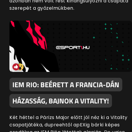
azonban nem volt rest kihangsúlyozni a csapata
szerepét a győzelmükben.
IEM RIO: BEÉRETT A FRANCIA-DÁN
HÁZASSÁG, BAJNOK A VITALITY!
Két héttel a Párizs Major előtt jól néz ki a Vitality
csapatjátéka, dupreehtől apEXig bárki képes