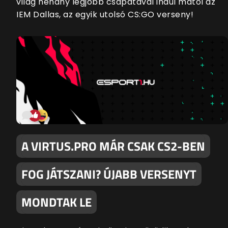
világ néhány legjobb csapatával indul mától az
IEM Dallas, az egyik utolsó CS:GO verseny!
A VIRTUS.PRO MÁR CSAK CS2-BEN
FOG JÁTSZANI? ÚJABB VERSENYT
MONDTAK LE