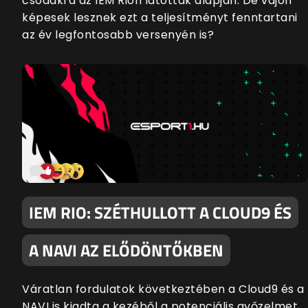
csodákra az IEM Rión látottak alapján. De vajon
képesek lesznek ezt a teljesítményt fenntartani
az év legfontosabb versenyén is?
IEM RIO: SZÉTHULLOTT A CLOUD9 ÉS
A NAVI AZ ELŐDÖNTŐKBEN
Váratlan fordulatok következtében a Cloud9 és a
NAVI is kiadta a kezéből a potenciális győzelmet,